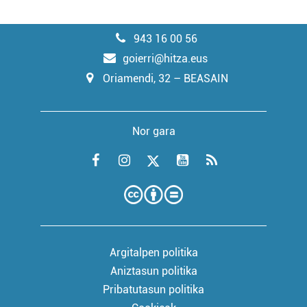
943 16 00 56
goierri@hitza.eus
Oriamendi, 32 – BEASAIN
Nor gara
Argitalpen politika
Aniztasun politika
Pribatutasun politika