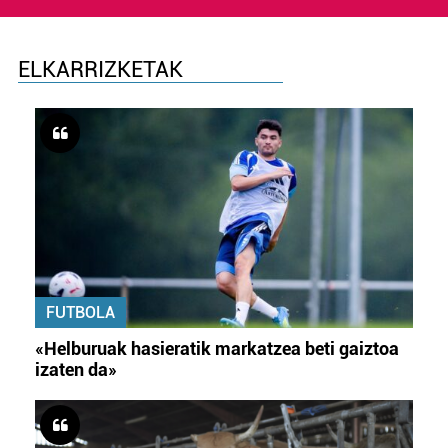
ELKARRIZKETAK
FUTBOLA
«Helburuak hasieratik markatzea beti gaiztoa
izaten da»