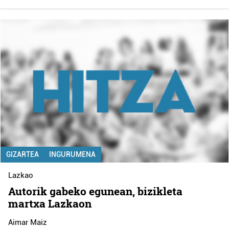
GIZARTEA
INGURUMENA
Lazkao
Autorik gabeko egunean, bizikleta
martxa Lazkaon
Aimar Maiz