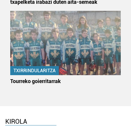
txapelketa irabazi duten aita-semeak
TXIRRINDULARITZA
Tourreko goierritarrak
KIROLA