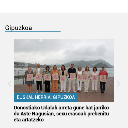
Gipuzkoa
EUSKAL HERRIA, GIPUZKOA
Donostiako Udalak arreta gune bat jarriko
Ur
du Aste Nagusian, sexu erasoak prebenitu
es
eta artatzeko
lu