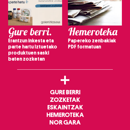
Gure berri.
Hemeroteka
Erantzun inkesta eta
Papereko zenbakiak
parte hartu Iztuetako
PDF formatuan
produktuen saski
baten zozketan
+
GURE BERRI
ZOZKETAK
ESKAINTZAK
HEMEROTEKA
NOR GARA