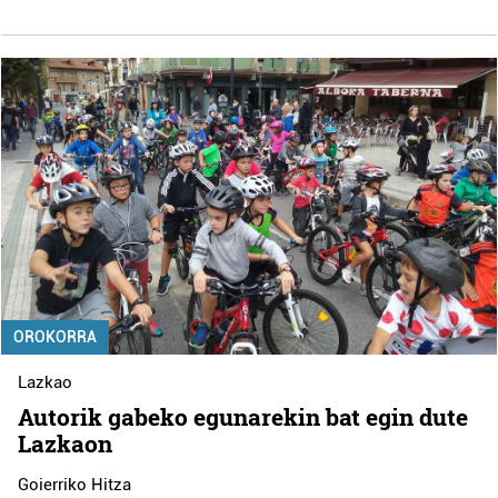
OROKORRA
Lazkao
Autorik gabeko egunarekin bat egin dute
Lazkaon
Goierriko Hitza