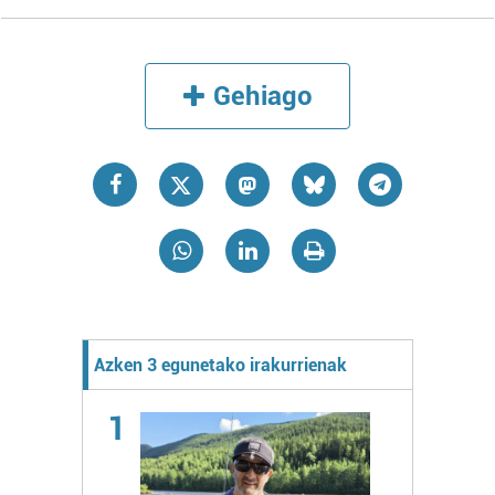
Gehiago
Azken 3 egunetako irakurrienak
1