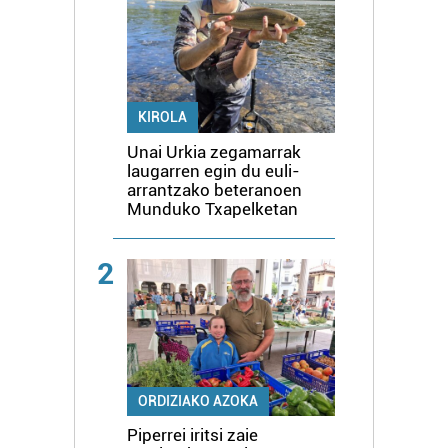
KIROLA
Unai Urkia zegamarrak
laugarren egin du euli-
arrantzako beteranoen
Munduko Txapelketan
2
ORDIZIAKO AZOKA
Piperrei iritsi zaie