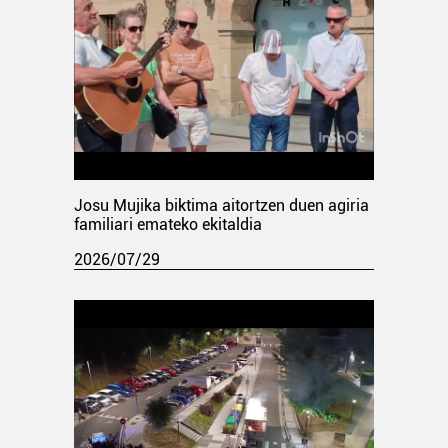
Josu Mujika biktima aitortzen duen agiria
familiari emateko ekitaldia
2026/07/29