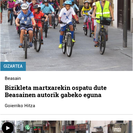
GIZARTEA
Beasain
Bizikleta martxarekin ospatu dute
Beasainen autorik gabeko eguna
Goierriko Hitza