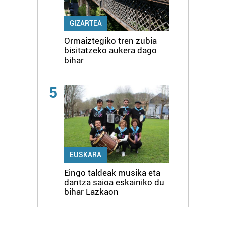
GIZARTEA
Ormaiztegiko tren zubia
bisitatzeko aukera dago
bihar
5
EUSKARA
Eingo taldeak musika eta
dantza saioa eskainiko du
bihar Lazkaon