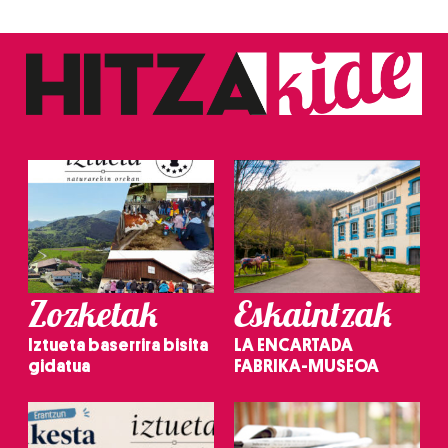
Zozketak
Eskaintzak
Iztueta baserrira bisita
LA ENCARTADA
gidatua
FABRIKA-MUSEOA