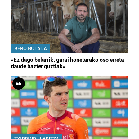
BERO BOLADA
«Ez dago belarrik; garai honetarako oso erreta
daude bazter guztiak»