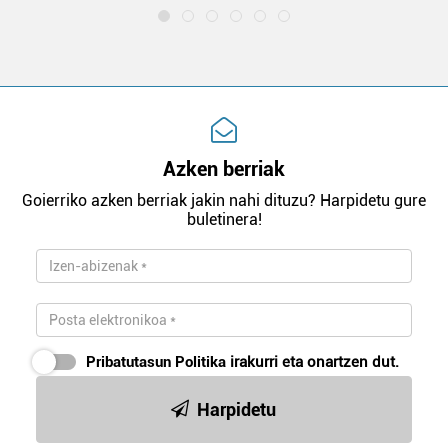
Azken berriak
Goierriko azken berriak jakin nahi dituzu? Harpidetu gure
buletinera!
Pribatutasun Politika
irakurri eta onartzen dut.
Harpidetu