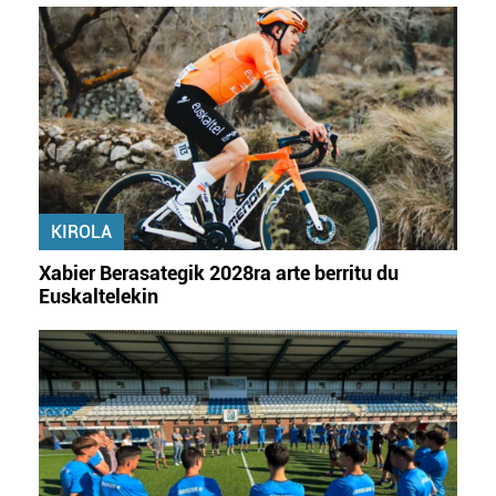
KIROLA
Xabier Berasategik 2028ra arte berritu du
Euskaltelekin