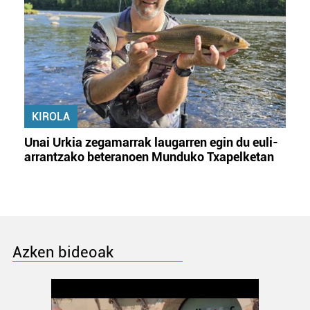
KIROLA
Unai Urkia zegamarrak laugarren egin du euli-
arrantzako beteranoen Munduko Txapelketan
Azken bideoak