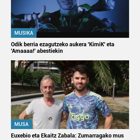
bazkideen zerrenda, beren ustez zein helburutarako
duten interes legitimoa eta horren aurka nola egin
dezakezun ikusteko.
MUSIKA
Lortu zure datu pertsonalak prozesatzeko moduari
buruzko informazio gehiago eta ezarri zure lehentasunak
Odik berria ezagutzeko aukera 'KimiK' eta
datuen atalean. Edozein unetan alda edo ken dezakezu
'Amaaaa!' abestiekin
zure baimena Cookieen adierazpenean.
Webgune honek cookie propioak eta hirugarrenen cookie-
fitxategiak erabiltzen ditu. Zure esperientzia eta
zerbitzuak hobetzeko asmoz, cookie teknologiaz
baliatzen gara. Ohar hau onartuz gero, teknologia hori
erabiltzeko baimen esplizitua ematen diguzu.
Gehiago
irakurri
MUSA
Euxebio eta Ekaitz Zabala: Zumarragako mus