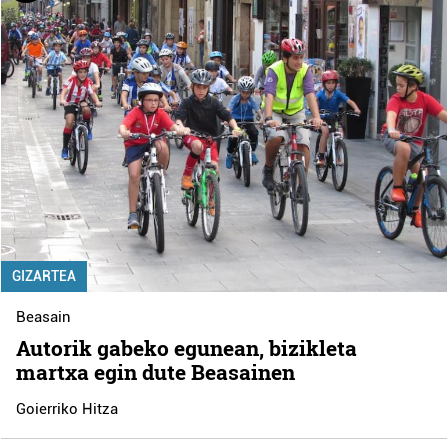
GIZARTEA
Beasain
Autorik gabeko egunean, bizikleta
martxa egin dute Beasainen
Goierriko Hitza