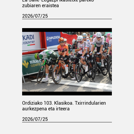
zubiaren eraistea
2026/07/25
Ordiziako 103. Klasikoa. Txirrindularien
aurkezpena eta irteera
2026/07/25