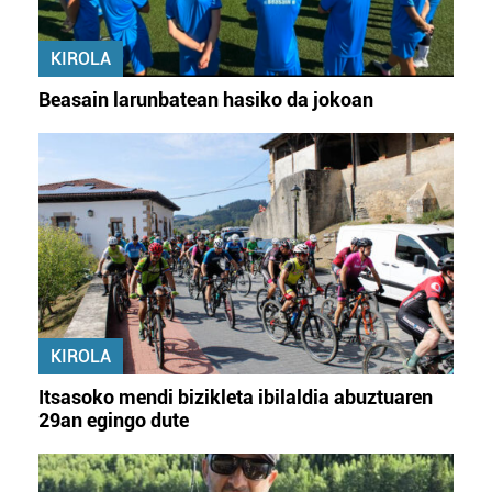
KIROLA
Beasain larunbatean hasiko da jokoan
KIROLA
Itsasoko mendi bizikleta ibilaldia abuztuaren
29an egingo dute