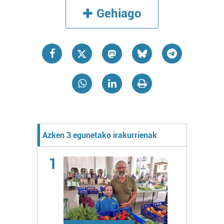
Gehiago
Azken 3 egunetako irakurrienak
1