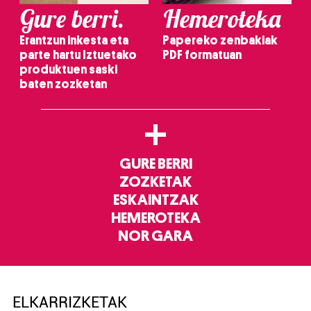
Gure berri.
Hemeroteka
Erantzun inkesta eta
Papereko zenbakiak
parte hartu Iztuetako
PDF formatuan
produktuen saski
baten zozketan
+
GURE BERRI
ZOZKETAK
ESKAINTZAK
HEMEROTEKA
NOR GARA
ELKARRIZKETAK