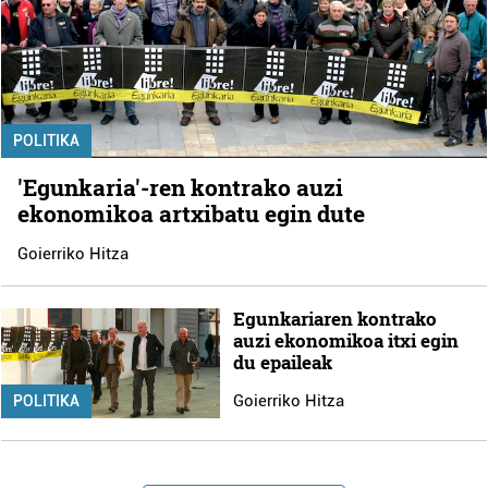
POLITIKA
'Egunkaria'-ren kontrako auzi
ekonomikoa artxibatu egin dute
Goierriko Hitza
Egunkariaren kontrako
auzi ekonomikoa itxi egin
du epaileak
Goierriko Hitza
POLITIKA