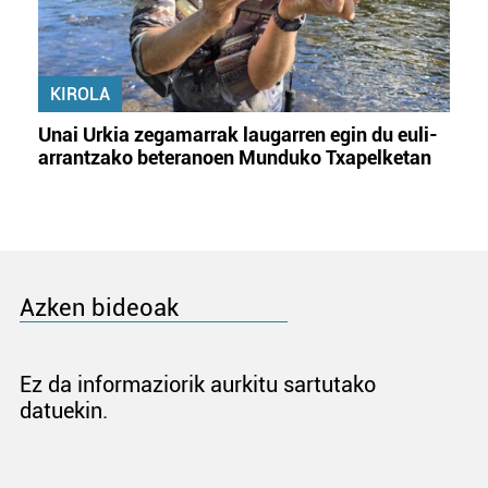
KIROLA
Unai Urkia zegamarrak laugarren egin du euli-
arrantzako beteranoen Munduko Txapelketan
Azken bideoak
Ez da informaziorik aurkitu sartutako
datuekin.