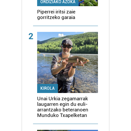
ORDIZIAKO AZOKA
Piperrei iritsi zaie
gorritzeko garaia
2
KIROLA
Unai Urkia zegamarrak
laugarren egin du euli-
arrantzako beteranoen
Munduko Txapelketan