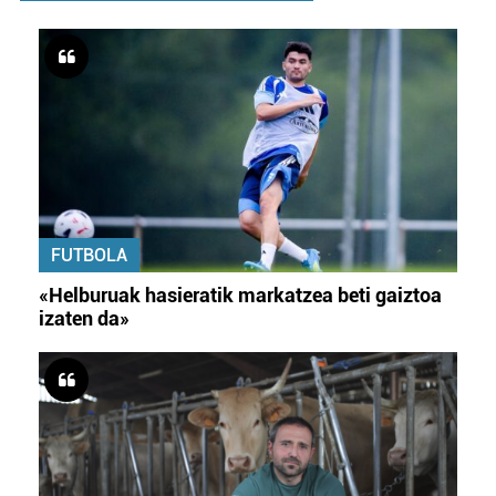
FUTBOLA
«Helburuak hasieratik markatzea beti gaiztoa
izaten da»