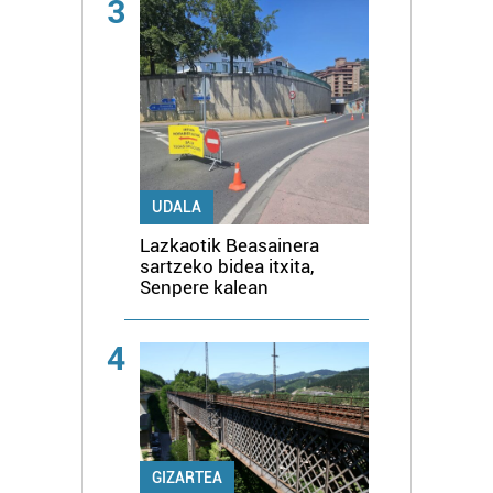
3
UDALA
Lazkaotik Beasainera
sartzeko bidea itxita,
Senpere kalean
4
GIZARTEA