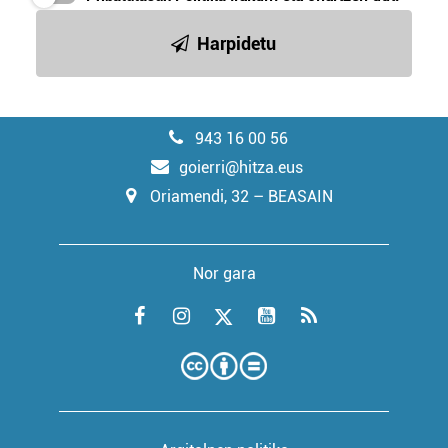
Harpidetu
943 16 00 56
goierri@hitza.eus
Oriamendi, 32 – BEASAIN
Nor gara