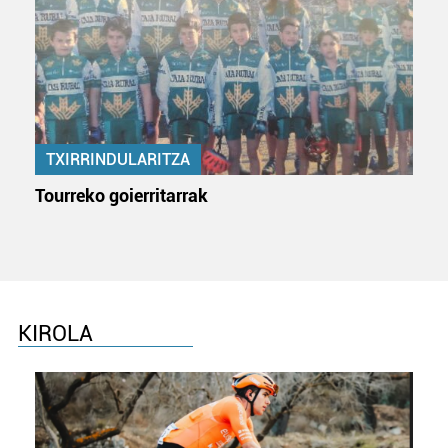
TXIRRINDULARITZA
Tourreko goierritarrak
KIROLA