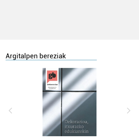
Argitalpen bereziak