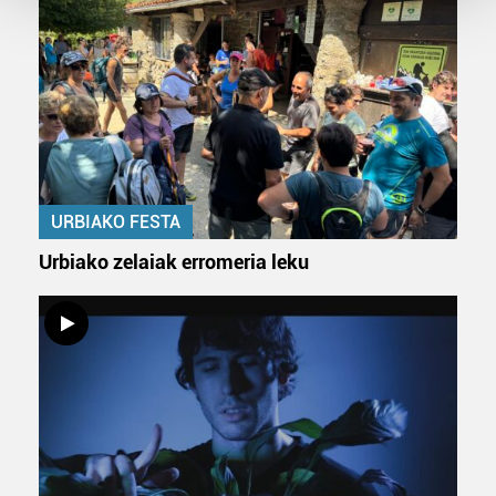
Guk eta gure bazkideek zure datu pertsonalak
prozesatzen ditugu, zure IP zenbakia, besteak beste,
teknologia erabiliz, cookieak adibidez, iragarki eta eduki
pertsonalizatuak eskaintzeko, iragarkiak eta edukia
neurtzeko, jendeari buruzko informazioa biltzeko eta
produktuak garatzeko. Zure datuak nork eta zertarako
erabiltzen dituen hauta dezakezu.
URBIAKO FESTA
Bazkide batzuek ez dizute baimenik eskatzen, eta beren
Urbiako zelaiak erromeria leku
interes komertzial legitimoetan babesten dira. Ikusi gure
bazkideen zerrenda, beren ustez zein helburutarako
duten interes legitimoa eta horren aurka nola egin
dezakezun ikusteko.
Lortu zure datu pertsonalak prozesatzeko moduari
buruzko informazio gehiago eta ezarri zure lehentasunak
datuen atalean. Edozein unetan alda edo ken dezakezu
zure baimena Cookieen adierazpenean.