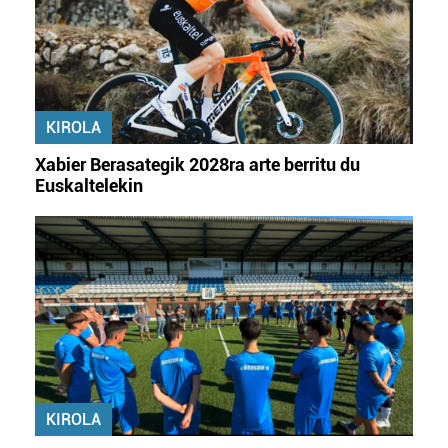
KIROLA
Xabier Berasategik 2028ra arte berritu du
Euskaltelekin
KIROLA