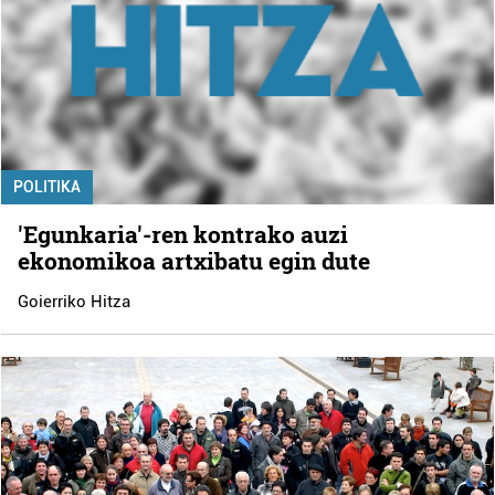
POLITIKA
'Egunkaria'-ren kontrako auzi
ekonomikoa artxibatu egin dute
Goierriko Hitza