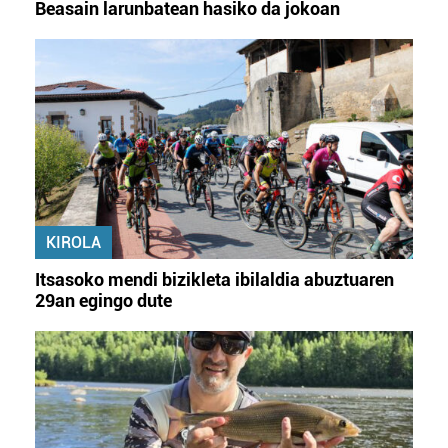
Beasain larunbatean hasiko da jokoan
KIROLA
Itsasoko mendi bizikleta ibilaldia abuztuaren
29an egingo dute