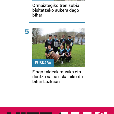
Ormaiztegiko tren zubia
bisitatzeko aukera dago
bihar
5
EUSKARA
Eingo taldeak musika eta
dantza saioa eskainiko du
bihar Lazkaon