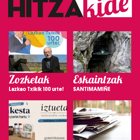
Zozketak
Eskaintzak
Lazkao Txikik 100 urte!
SANTIMAMIÑE