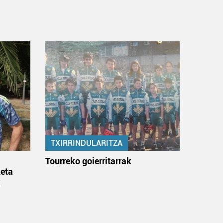
TXIRRINDULARITZA
:
Tourreko goierritarrak
eta
k