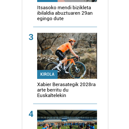
Itsasoko mendi bizikleta
ibilaldia abuztuaren 29an
egingo dute
3
KIROLA
Xabier Berasategik 2028ra
arte berritu du
Euskaltelekin
4