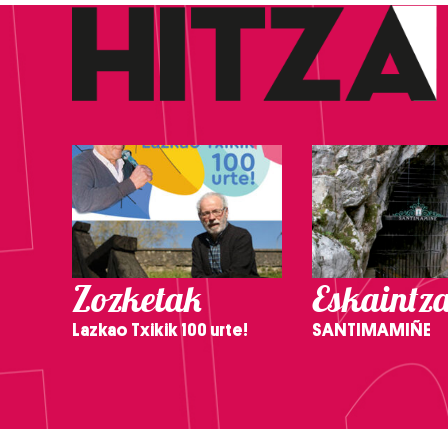
Zozketak
Eskaintz
Lazkao Txikik 100 urte!
SANTIMAMIÑE