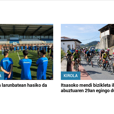
A
KIROLA
 larunbatean hasiko da
Itsasoko mendi bizikleta i
abuztuaren 29an egingo d