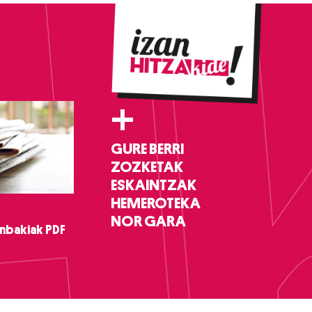
+
GURE BERRI
ZOZKETAK
ESKAINTZAK
HEMEROTEKA
NOR GARA
nbakiak PDF