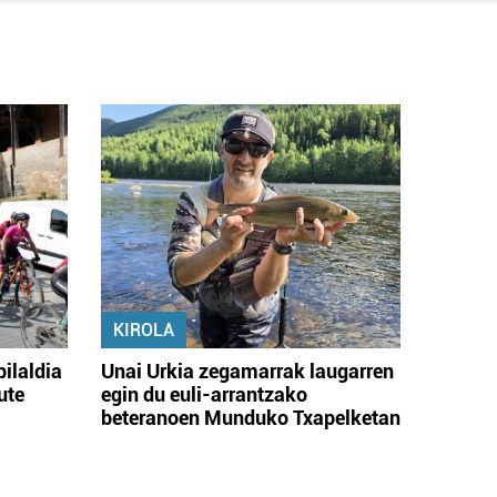
KIROLA
bilaldia
Unai Urkia zegamarrak laugarren
ute
egin du euli-arrantzako
beteranoen Munduko Txapelketan