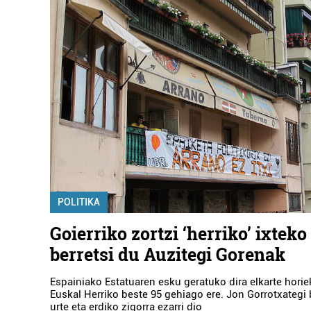
POLITIKA
Goierriko zortzi ‘herriko’ ixteko
berretsi du Auzitegi Gorenak
Espainiako Estatuaren esku geratuko dira elkarte horiek
Euskal Herriko beste 95 gehiago ere. Jon Gorrotxategi 
urte eta erdiko zigorra ezarri dio