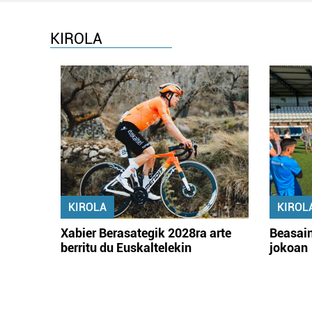
KIROLA
KIROLA
KIROL
Xabier Berasategik 2028ra arte
Beasain
berritu du Euskaltelekin
jokoan