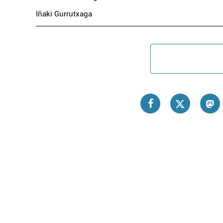
Iñaki Gurrutxaga