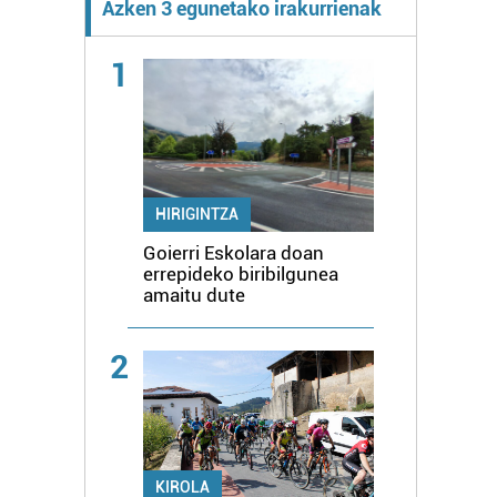
Azken 3 egunetako irakurrienak
1
HIRIGINTZA
Goierri Eskolara doan
errepideko biribilgunea
amaitu dute
2
KIROLA