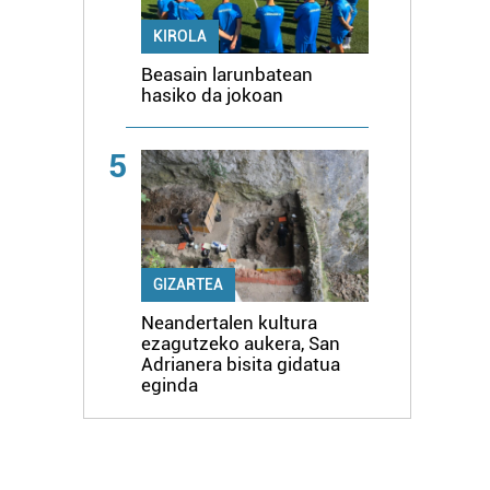
KIROLA
Beasain larunbatean
hasiko da jokoan
5
GIZARTEA
Neandertalen kultura
ezagutzeko aukera, San
Adrianera bisita gidatua
eginda