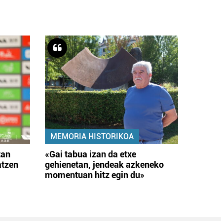
MEMORIA HISTORIKOA
tan
«Gai tabua izan da etxe
atzen
gehienetan, jendeak azkeneko
momentuan hitz egin du»