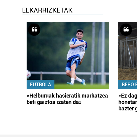
ELKARRIZKETAK
FUTBOLA
BERO 
«Helburuak hasieratik markatzea
«Ez dag
beti gaiztoa izaten da»
honetar
bazter 