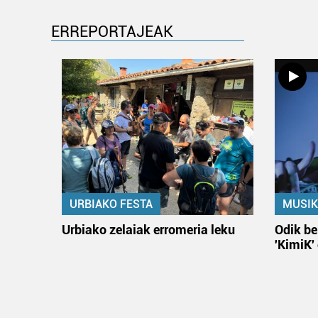
ERREPORTAJEAK
URBIAKO FESTA
MUSIK
Urbiako zelaiak erromeria leku
Odik be
'KimiK'