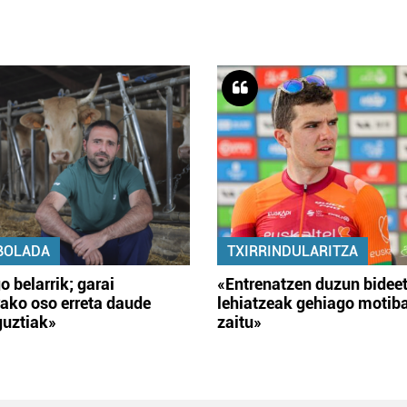
BOLADA
TXIRRINDULARITZA
o belarrik; garai
«Entrenatzen duzun bidee
ako oso erreta daude
lehiatzeak gehiago motib
guztiak»
zaitu»