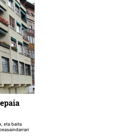
 epaia
, eta baita
beasaindarrari