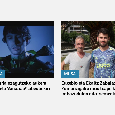
A
MUSA
rria ezagutzeko aukera
Euxebio eta Ekaitz Zabala
 eta 'Amaaaa!' abestiekin
Zumarragako mus txapelk
irabazi duten aita-semea