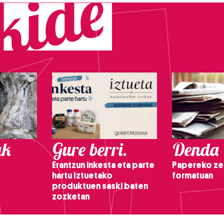
ak
Gure berri.
Denda
Erantzun inkesta eta parte
Papereko ze
hartu Iztuetako
formatuan
produktuen saski baten
zozketan