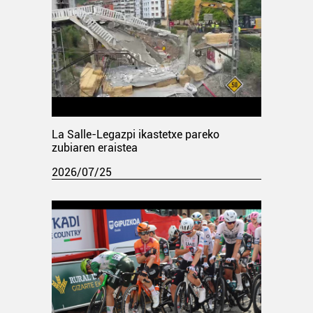
La Salle-Legazpi ikastetxe pareko
zubiaren eraistea
2026/07/25