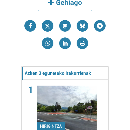
Gehiago
Azken 3 egunetako irakurrienak
1
HIRIGINTZA