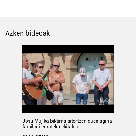
Azken bideoak
Josu Mujika biktima aitortzen duen agiria
familiari emateko ekitaldia