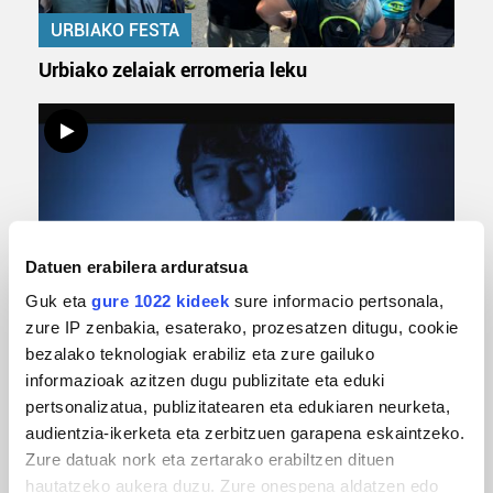
URBIAKO FESTA
Urbiako zelaiak erromeria leku
Datuen erabilera arduratsua
Guk eta
gure 1022 kideek
sure informacio pertsonala,
MUSIKA
zure IP zenbakia, esaterako, prozesatzen ditugu, cookie
bezalako teknologiak erabiliz eta zure gailuko
Odik berria ezagutzeko aukera 'KimiK' eta
informazioak azitzen dugu publizitate eta eduki
'Amaaaa!' abestiekin
pertsonalizatua, publizitatearen eta edukiaren neurketa,
audientzia-ikerketa eta zerbitzuen garapena eskaintzeko.
Zure datuak nork eta zertarako erabiltzen dituen
hautatzeko aukera duzu. Zure onespena aldatzen edo