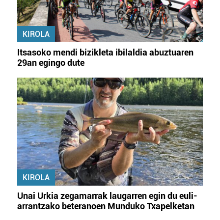
KIROLA
Itsasoko mendi bizikleta ibilaldia abuztuaren
29an egingo dute
KIROLA
Unai Urkia zegamarrak laugarren egin du euli-
arrantzako beteranoen Munduko Txapelketan