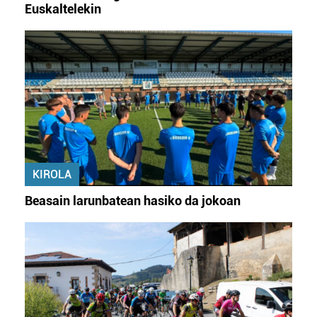
Euskaltelekin
KIROLA
Beasain larunbatean hasiko da jokoan