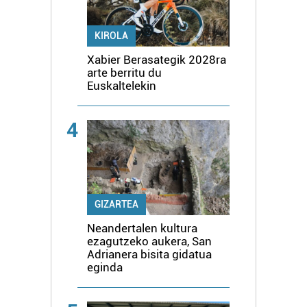
KIROLA
Xabier Berasategik 2028ra
arte berritu du
Euskaltelekin
4
GIZARTEA
Neandertalen kultura
ezagutzeko aukera, San
Adrianera bisita gidatua
eginda