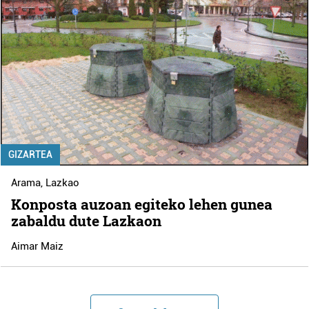
GIZARTEA
Arama
,
Lazkao
Konposta auzoan egiteko lehen gunea
zabaldu dute Lazkaon
Aimar Maiz