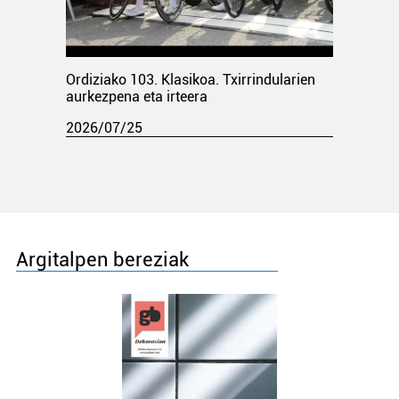
Ordiziako 103. Klasikoa. Txirrindularien
aurkezpena eta irteera
2026/07/25
Argitalpen bereziak