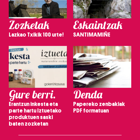
Zozketak
Eskaintzak
Lazkao Txikik 100 urte!
SANTIMAMIÑE
Gure berri.
Denda
Erantzun inkesta eta
Papereko zenbakiak
parte hartu Iztuetako
PDF formatuan
produktuen saski
baten zozketan