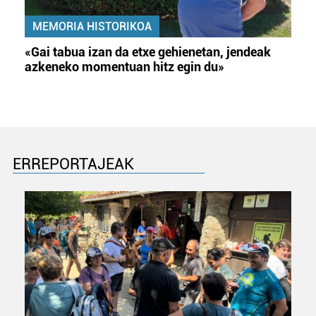
MEMORIA HISTORIKOA
«Gai tabua izan da etxe gehienetan, jendeak
azkeneko momentuan hitz egin du»
ERREPORTAJEAK