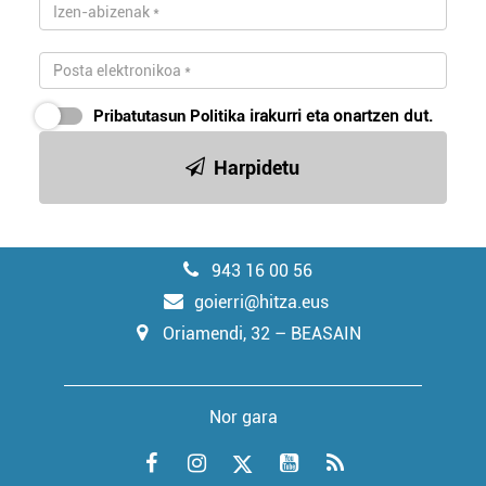
Pribatutasun Politika
irakurri eta onartzen dut.
Harpidetu
943 16 00 56
goierri@hitza.eus
Oriamendi, 32 – BEASAIN
Nor gara