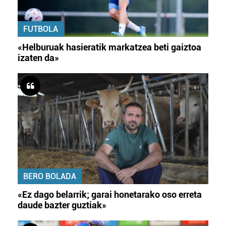
FUTBOLA
«Helburuak hasieratik markatzea beti gaiztoa
izaten da»
BERO BOLADA
«Ez dago belarrik; garai honetarako oso erreta
daude bazter guztiak»