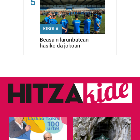
5
KIROLA
Beasain larunbatean
hasiko da jokoan