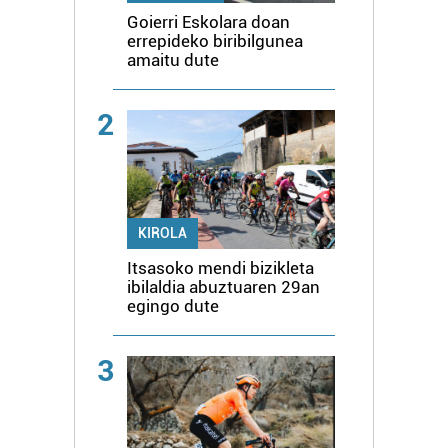
Goierri Eskolara doan
errepideko biribilgunea
amaitu dute
2
KIROLA
Itsasoko mendi bizikleta
ibilaldia abuztuaren 29an
egingo dute
3