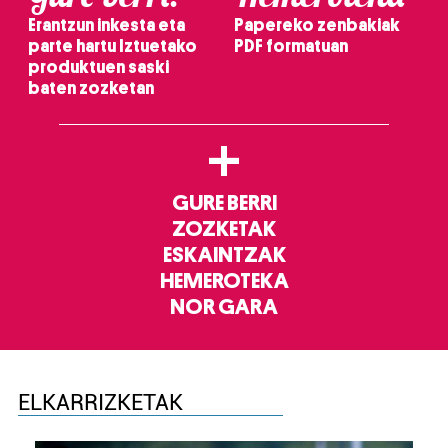
Erantzun inkesta eta
Papereko zenbakiak
parte hartu Iztuetako
PDF formatuan
produktuen saski
baten zozketan
+
GURE BERRI
ZOZKETAK
ESKAINTZAK
HEMEROTEKA
NOR GARA
ELKARRIZKETAK