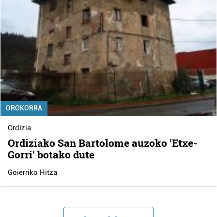
OROKORRA
Ordizia
Ordiziako San Bartolome auzoko 'Etxe-
Gorri' botako dute
Goierriko Hitza