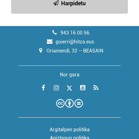
Harpidetu
943 16 00 56
goierri@hitza.eus
Oriamendi, 32 – BEASAIN
Nor gara
Argitalpen politika
Aniztasun politika