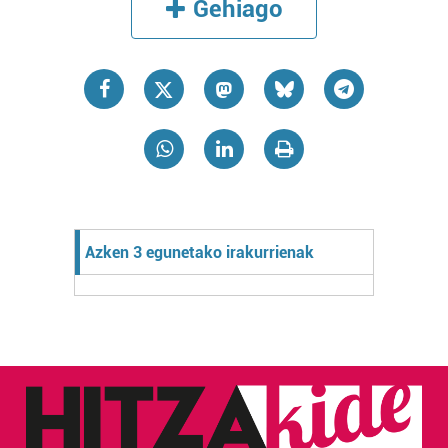
Gehiago
Azken 3 egunetako irakurrienak