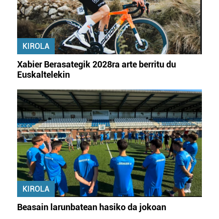
Webgune honek cookie propioak eta hirugarrenen cookie-
fitxategiak erabiltzen ditu. Zure esperientzia eta
zerbitzuak hobetzeko asmoz, cookie teknologiaz
KIROLA
baliatzen gara. Ohar hau onartuz gero, teknologia hori
erabiltzeko baimen esplizitua ematen diguzu.
Gehiago
Xabier Berasategik 2028ra arte berritu du
irakurri
Euskaltelekin
KIROLA
Beasain larunbatean hasiko da jokoan