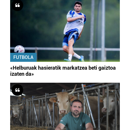
FUTBOLA
«Helburuak hasieratik markatzea beti gaiztoa
izaten da»