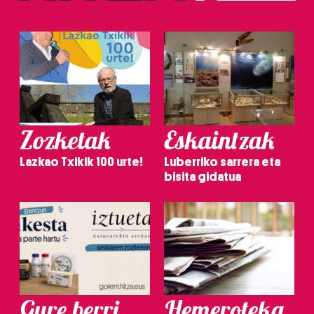
Zozketak
Eskaintzak
Lazkao Txikik 100 urte!
Luberriko sarrera eta
bisita gidatua
Gure berri.
Hemeroteka