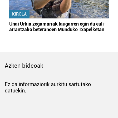
KIROLA
Unai Urkia zegamarrak laugarren egin du euli-
arrantzako beteranoen Munduko Txapelketan
Azken bideoak
Ez da informaziorik aurkitu sartutako
datuekin.