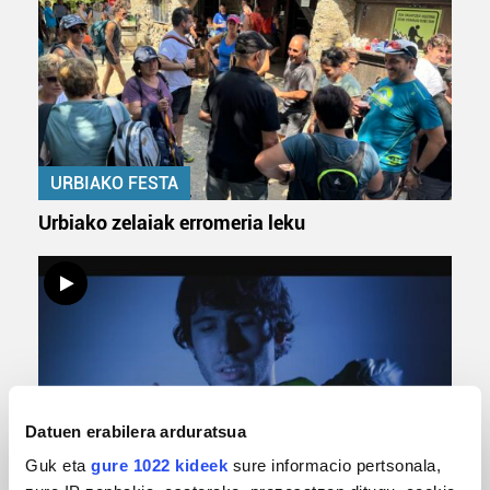
URBIAKO FESTA
Urbiako zelaiak erromeria leku
Datuen erabilera arduratsua
Guk eta
gure 1022 kideek
sure informacio pertsonala,
MUSIKA