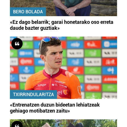
BERO BOLADA
«Ez dago belarrik; garai honetarako oso erreta
daude bazter guztiak»
TXIRRINDULARITZA
«Entrenatzen duzun bideetan lehiatzeak
gehiago motibatzen zaitu»