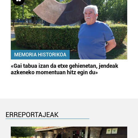
MEMORIA HISTORIKOA
«Gai tabua izan da etxe gehienetan, jendeak
azkeneko momentuan hitz egin du»
ERREPORTAJEAK