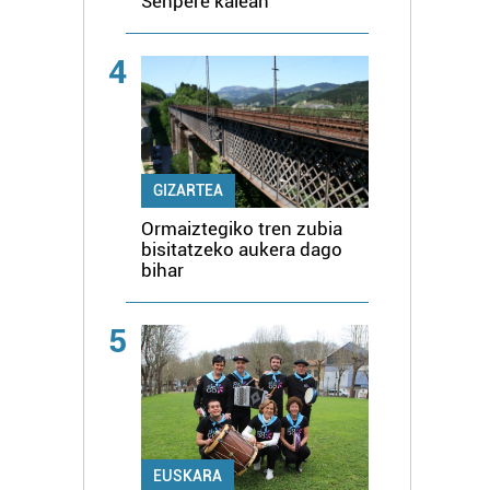
Senpere kalean
4
GIZARTEA
Ormaiztegiko tren zubia
bisitatzeko aukera dago
bihar
5
EUSKARA