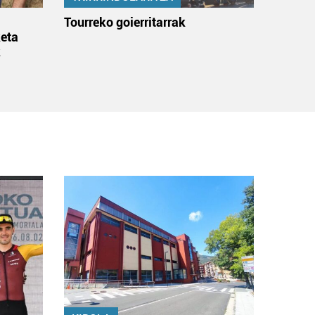
:
Tourreko goierritarrak
eta
k