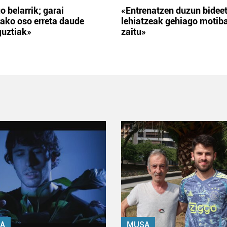
o belarrik; garai
«Entrenatzen duzun bidee
ako oso erreta daude
lehiatzeak gehiago motib
guztiak»
zaitu»
A
MUSA