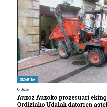
GIZARTEA
Ordizia
Auzoz Auzoko prozesuari eking
Ordiziako Udalak datorren ast