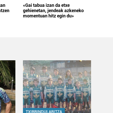
tan
«Gai tabua izan da etxe
atzen
gehienetan, jendeak azkeneko
momentuan hitz egin du»
TXIRRINDULARITZA