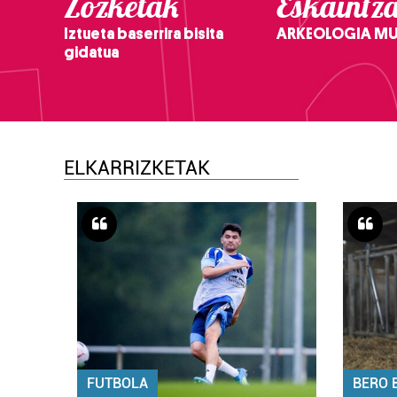
Zozketak
Eskaintz
Iztueta baserrira bisita
ARKEOLOGIA M
gidatua
ELKARRIZKETAK
FUTBOLA
BERO 