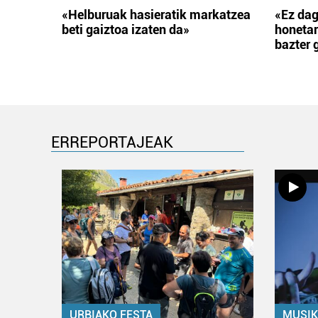
«Helburuak hasieratik markatzea
«Ez dag
beti gaiztoa izaten da»
honetar
bazter 
ERREPORTAJEAK
URBIAKO FESTA
MUSIK