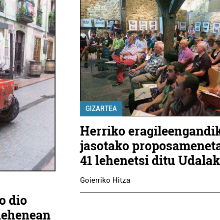
GIZARTEA
Herriko eragileengandi
jasotako proposameneta
41 lehenetsi ditu Udala
Goierriko Hitza
o dio
elehenean