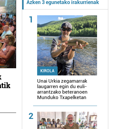
Azken 3 egunetako irakurrienak
1
KIROLA
k
Unai Urkia zegamarrak
tik
laugarren egin du euli-
arrantzako beteranoen
k
Munduko Txapelketan
2