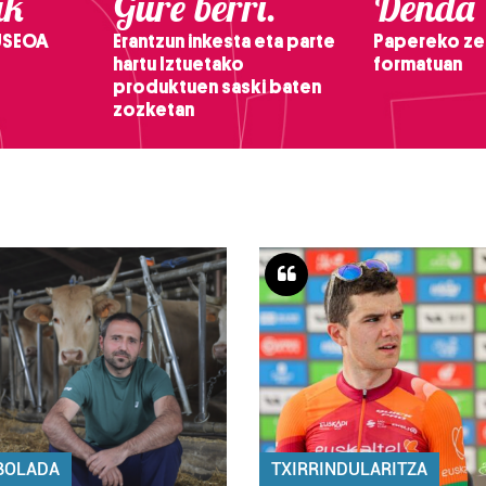
ak
Gure berri.
Denda
USEOA
Erantzun inkesta eta parte
Papereko ze
hartu Iztuetako
formatuan
produktuen saski baten
zozketan
BOLADA
TXIRRINDULARITZA