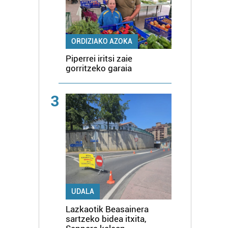
ORDIZIAKO AZOKA
Piperrei iritsi zaie
gorritzeko garaia
3
UDALA
Lazkaotik Beasainera
sartzeko bidea itxita,