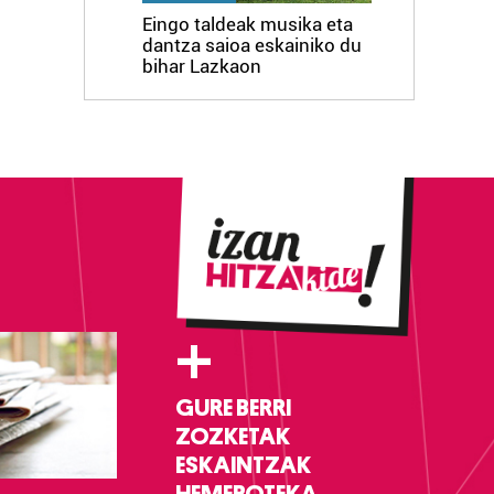
Eingo taldeak musika eta
dantza saioa eskainiko du
bihar Lazkaon
+
GURE BERRI
ZOZKETAK
ESKAINTZAK
HEMEROTEKA