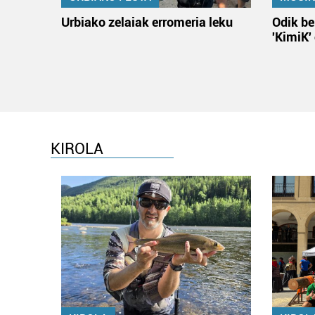
Urbiako zelaiak erromeria leku
Odik be
'KimiK'
KIROLA