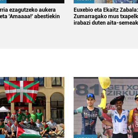
rria ezagutzeko aukera
Euxebio eta Ekaitz Zabala
 eta 'Amaaaa!' abestiekin
Zumarragako mus txapelk
irabazi duten aita-semea