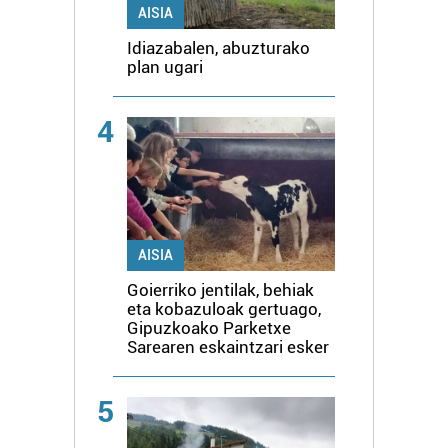
AISIA
Idiazabalen, abuzturako
plan ugari
4
AISIA
Goierriko jentilak, behiak
eta kobazuloak gertuago,
Gipuzkoako Parketxe
Sarearen eskaintzari esker
5