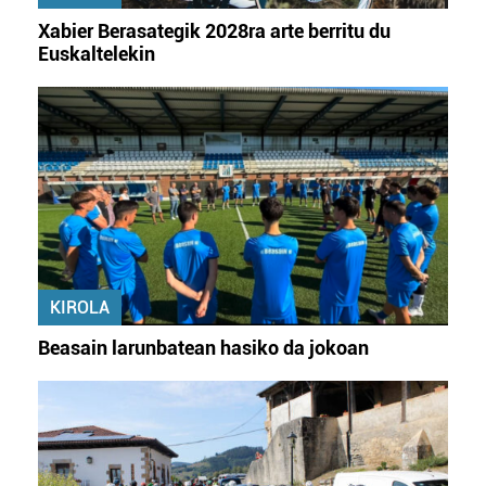
irakurri
Xabier Berasategik 2028ra arte berritu du
Euskaltelekin
KIROLA
Beasain larunbatean hasiko da jokoan