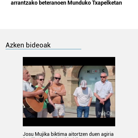
arrantzako beteranoen Munduko Txapelketan
Azken bideoak
Josu Mujika biktima aitortzen duen agiria