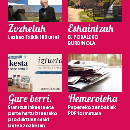
Zozketak
Eskaintzak
Lazkao Txikik 100 urte!
EL POBALEKO
BURDINOLA
Gure berri.
Hemeroteka
Erantzun inkesta eta
Papereko zenbakiak
parte hartu Iztuetako
PDF formatuan
produktuen saski
baten zozketan