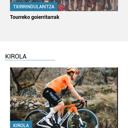
produktuak garatzeko. Zure datuak nork eta zertarako
TXIRRINDULARITZA
erabiltzen dituen hauta dezakezu.
Tourreko goierritarrak
Bazkide batzuek ez dizute baimenik eskatzen, eta beren
interes komertzial legitimoetan babesten dira. Ikusi gure
bazkideen zerrenda, beren ustez zein helburutarako
duten interes legitimoa eta horren aurka nola egin
dezakezun ikusteko.
KIROLA
Lortu zure datu pertsonalak prozesatzeko moduari
buruzko informazio gehiago eta ezarri zure lehentasunak
datuen atalean. Edozein unetan alda edo ken dezakezu
zure baimena Cookieen adierazpenean.
Webgune honek cookie propioak eta hirugarrenen cookie-
fitxategiak erabiltzen ditu. Zure esperientzia eta
zerbitzuak hobetzeko asmoz, cookie teknologiaz
baliatzen gara. Ohar hau onartuz gero, teknologia hori
erabiltzeko baimen esplizitua ematen diguzu.
Gehiago
KIROLA