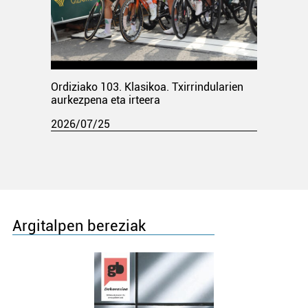
Ordiziako 103. Klasikoa. Txirrindularien
aurkezpena eta irteera
2026/07/25
Argitalpen bereziak