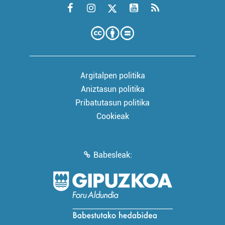
Argitalpen politika
Aniztasun politika
Pribatutasun politika
Cookieak
Babesleak: