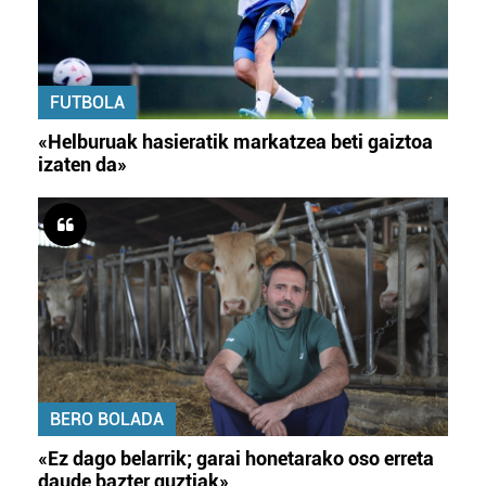
FUTBOLA
«Helburuak hasieratik markatzea beti gaiztoa
izaten da»
BERO BOLADA
«Ez dago belarrik; garai honetarako oso erreta
daude bazter guztiak»