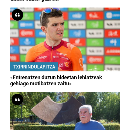
TXIRRINDULARITZA
«Entrenatzen duzun bideetan lehiatzeak
gehiago motibatzen zaitu»