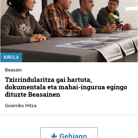
KIROLA
Beasain
Txirrindularitza gai hartuta,
dokumentala eta mahai-ingurua egingo
dituzte Beasainen
Goierriko Hitza
Gehiago