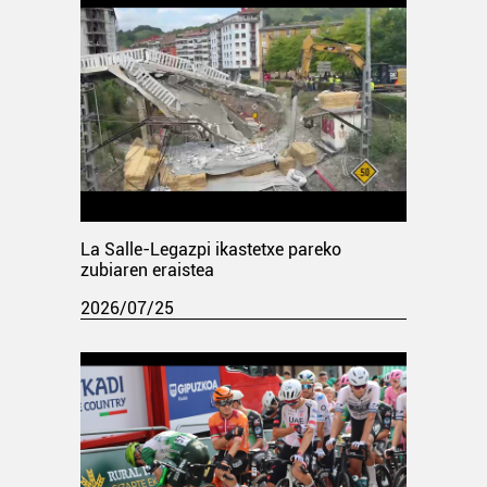
La Salle-Legazpi ikastetxe pareko
zubiaren eraistea
2026/07/25