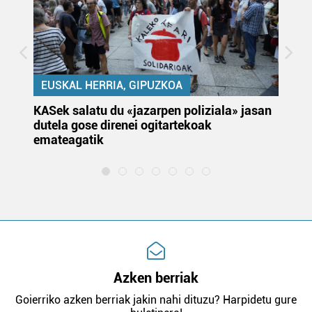
EUSKAL HERRIA, GIPUZKOA
KASek salatu du «jazarpen poliziala» jasan
Pa
dutela gose direnei ogitartekoak
da
emateagatik
«s
Azken berriak
Goierriko azken berriak jakin nahi dituzu? Harpidetu gure