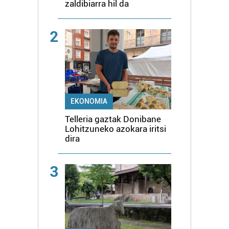
zaldibiarra hil da
2
EKONOMIA
Telleria gaztak Donibane
Lohitzuneko azokara iritsi
dira
3