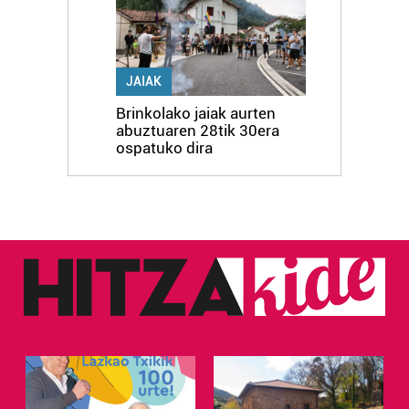
JAIAK
Brinkolako jaiak aurten
abuztuaren 28tik 30era
ospatuko dira