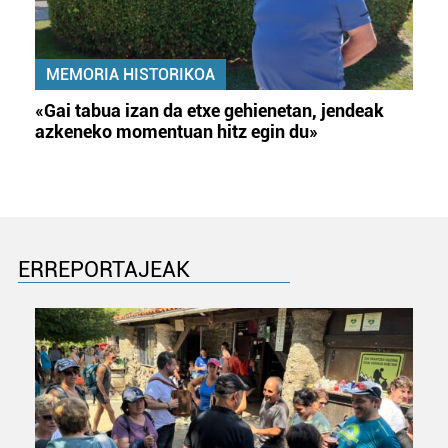
MEMORIA HISTORIKOA
«Gai tabua izan da etxe gehienetan, jendeak
azkeneko momentuan hitz egin du»
ERREPORTAJEAK