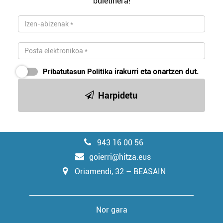
buletinera!
Pribatutasun Politika
irakurri eta onartzen dut.
Harpidetu
943 16 00 56
goierri@hitza.eus
Oriamendi, 32 – BEASAIN
Nor gara