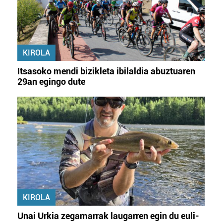
KIROLA
Itsasoko mendi bizikleta ibilaldia abuztuaren
29an egingo dute
KIROLA
Unai Urkia zegamarrak laugarren egin du euli-