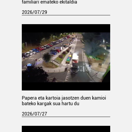
familiari emateko ekitaldia
2026/07/29
Papera eta kartoia jasotzen duen kamioi
bateko kargak sua hartu du
2026/07/27