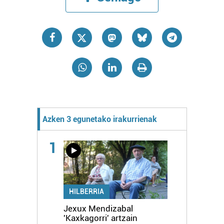
Azken 3 egunetako irakurrienak
1
HILBERRIA
Jexux Mendizabal
'Kaxkagorri' artzain