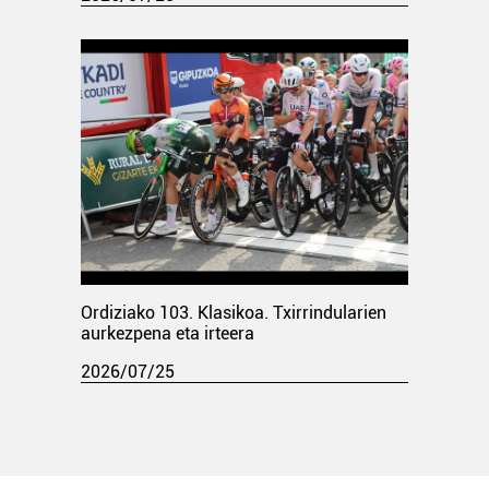
Ordiziako 103. Klasikoa. Txirrindularien
aurkezpena eta irteera
2026/07/25