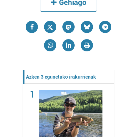
Gehiago
Azken 3 egunetako irakurrienak
1