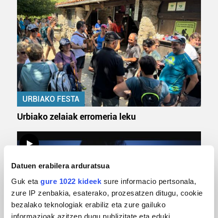
URBIAKO FESTA
Urbiako zelaiak erromeria leku
Datuen erabilera arduratsua
Guk eta
gure 1022 kideek
sure informacio pertsonala,
zure IP zenbakia, esaterako, prozesatzen ditugu, cookie
bezalako teknologiak erabiliz eta zure gailuko
informazioak azitzen dugu publizitate eta eduki