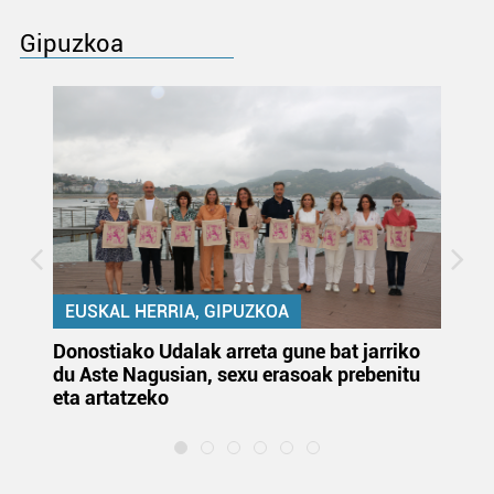
Gipuzkoa
EUSKAL HERRIA, GIPUZKOA
Donostiako Udalak arreta gune bat jarriko
Ur
du Aste Nagusian, sexu erasoak prebenitu
es
eta artatzeko
lu