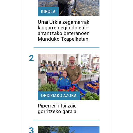
KIROLA
Unai Urkia zegamarrak
laugarren egin du euli-
arrantzako beteranoen
Munduko Txapelketan
2
ORDIZIAKO AZOKA
Piperrei iritsi zaie
gorritzeko garaia
3