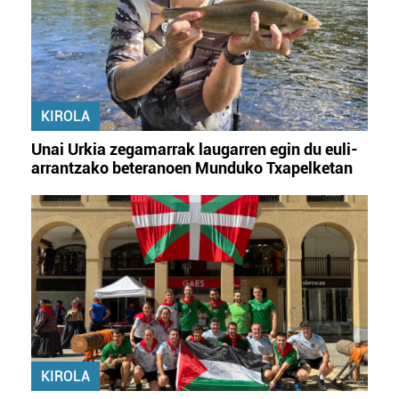
zerbitzuak hobetzeko asmoz, cookie teknologiaz
baliatzen gara. Ohar hau onartuz gero, teknologia hori
erabiltzeko baimen esplizitua ematen diguzu.
Gehiago
irakurri
KIROLA
Unai Urkia zegamarrak laugarren egin du euli-
arrantzako beteranoen Munduko Txapelketan
KIROLA