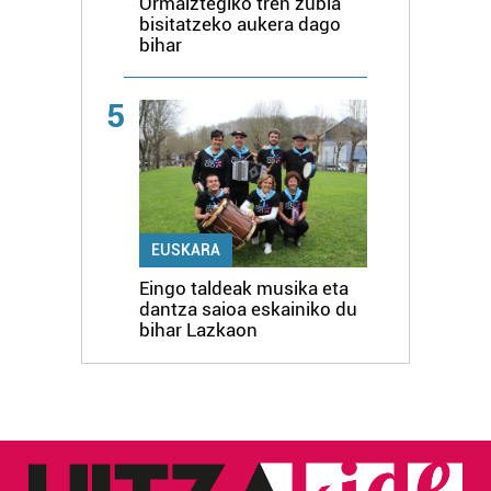
Ormaiztegiko tren zubia
bisitatzeko aukera dago
bihar
5
EUSKARA
Eingo taldeak musika eta
dantza saioa eskainiko du
bihar Lazkaon