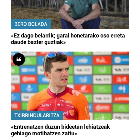
BERO BOLADA
«Ez dago belarrik; garai honetarako oso erreta
daude bazter guztiak»
TXIRRINDULARITZA
«Entrenatzen duzun bideetan lehiatzeak
gehiago motibatzen zaitu»