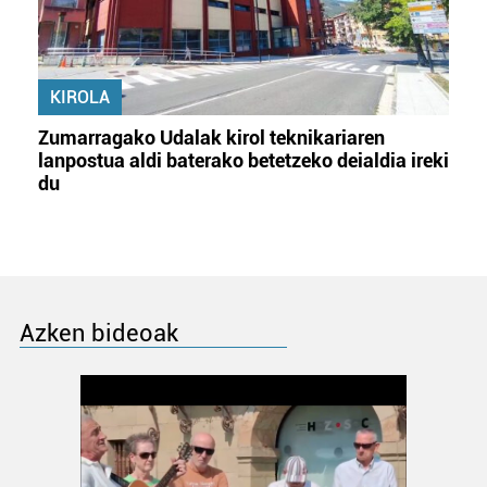
KIROLA
Zumarragako Udalak kirol teknikariaren
lanpostua aldi baterako betetzeko deialdia ireki
du
Azken bideoak