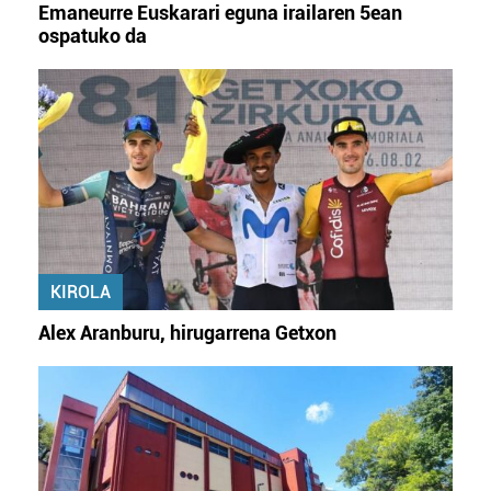
Emaneurre Euskarari eguna irailaren 5ean
ospatuko da
KIROLA
Alex Aranburu, hirugarrena Getxon