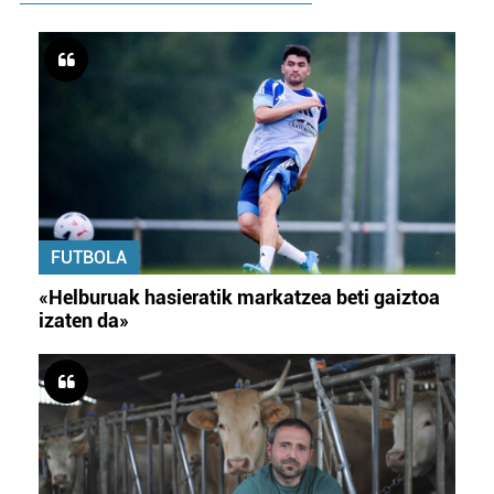
FUTBOLA
«Helburuak hasieratik markatzea beti gaiztoa
izaten da»