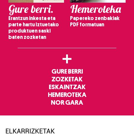
Gure berri.
Hemeroteka
Erantzun inkesta eta
Papereko zenbakiak
parte hartu Iztuetako
PDF formatuan
produktuen saski
baten zozketan
+
GURE BERRI
ZOZKETAK
ESKAINTZAK
HEMEROTEKA
NOR GARA
ELKARRIZKETAK