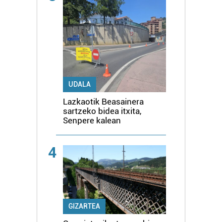
UDALA
Lazkaotik Beasainera
sartzeko bidea itxita,
Senpere kalean
4
GIZARTEA