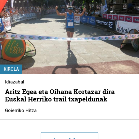
KIROLA
Idiazabal
Aritz Egea eta Oihana Kortazar dira
Euskal Herriko trail txapeldunak
Goierriko Hitza