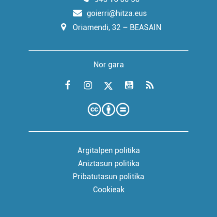
goierri@hitza.eus
Oriamendi, 32 – BEASAIN
Nor gara
Argitalpen politika
Aniztasun politika
Pribatutasun politika
Cookieak