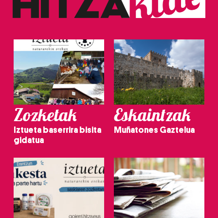
Zozketak
Eskaintzak
Iztueta baserrira bisita
Muñatones Gaztelua
gidatua