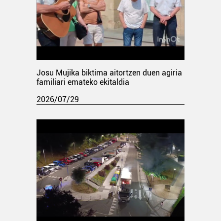
Josu Mujika biktima aitortzen duen agiria
familiari emateko ekitaldia
2026/07/29