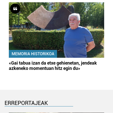
MEMORIA HISTORIKOA
«Gai tabua izan da etxe gehienetan, jendeak
azkeneko momentuan hitz egin du»
ERREPORTAJEAK