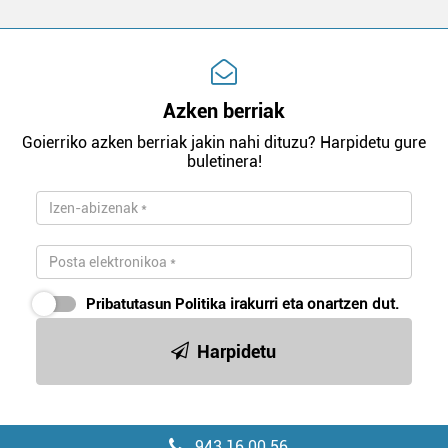
Azken berriak
Goierriko azken berriak jakin nahi dituzu? Harpidetu gure
buletinera!
Pribatutasun Politika
irakurri eta onartzen dut.
Harpidetu
943 16 00 56