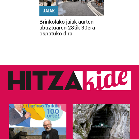
JAIAK
Brinkolako jaiak aurten
abuztuaren 28tik 30era
ospatuko dira