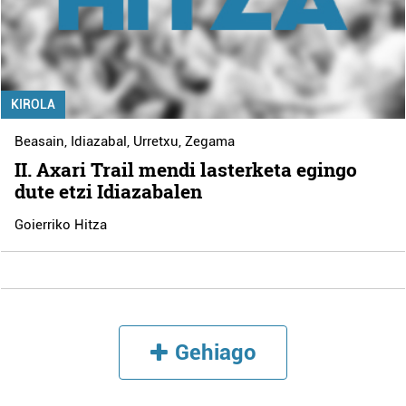
KIROLA
Beasain
,
Idiazabal
,
Urretxu
,
Zegama
II. Axari Trail mendi lasterketa egingo
dute etzi Idiazabalen
Goierriko Hitza
Gehiago