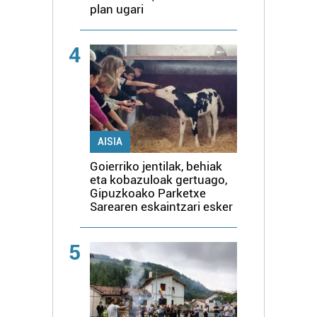
plan ugari
4
AISIA
Goierriko jentilak, behiak
eta kobazuloak gertuago,
Gipuzkoako Parketxe
Sarearen eskaintzari esker
5