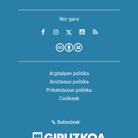
Nor gara
Argitalpen politika
Aniztasun politika
Pribatutasun politika
Cookieak
Babesleak: