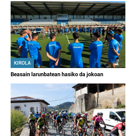
KIROLA
Beasain larunbatean hasiko da jokoan