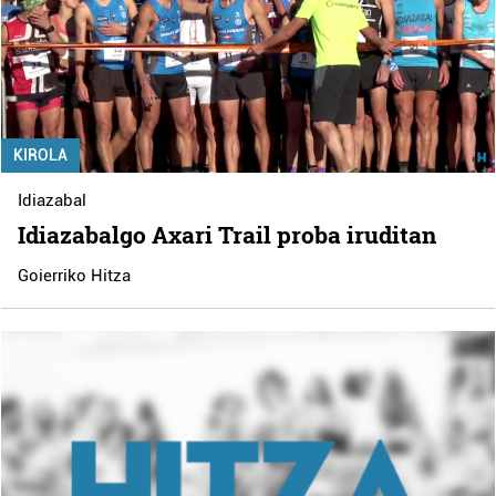
KIROLA
Idiazabal
Idiazabalgo Axari Trail proba iruditan
Goierriko Hitza