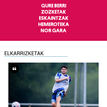
GURE BERRI
ZOZKETAK
ESKAINTZAK
HEMEROTEKA
NOR GARA
ELKARRIZKETAK