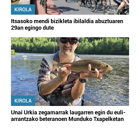
KIROLA
Itsasoko mendi bizikleta ibilaldia abuztuaren
29an egingo dute
KIROLA
Unai Urkia zegamarrak laugarren egin du euli-
arrantzako beteranoen Munduko Txapelketan