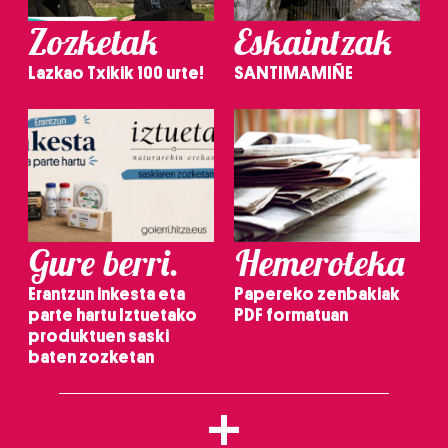
Zozketak
Eskaintzak
Lazkao Txikik 100 urte!
SANTIMAMIÑE
Gure berri.
Hemeroteka
Erantzun inkesta eta
Papereko zenbakiak
parte hartu Iztuetako
PDF formatuan
produktuen saski
baten zozketan
+