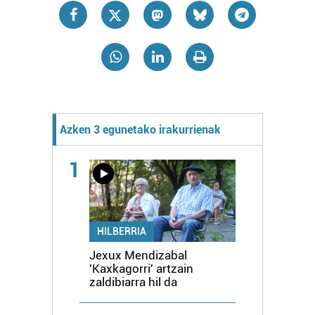
Azken 3 egunetako irakurrienak
1
HILBERRIA
Jexux Mendizabal
'Kaxkagorri' artzain
zaldibiarra hil da