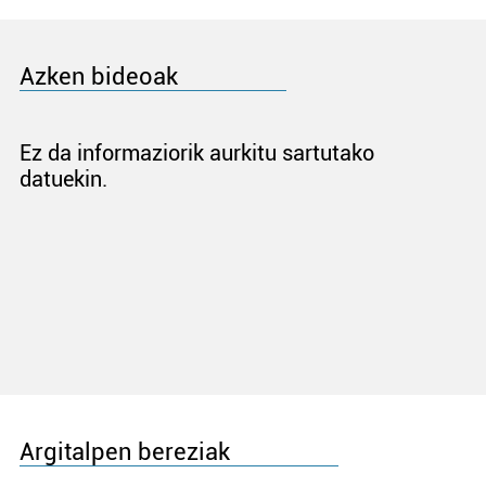
Azken bideoak
Ez da informaziorik aurkitu sartutako
datuekin.
Argitalpen bereziak