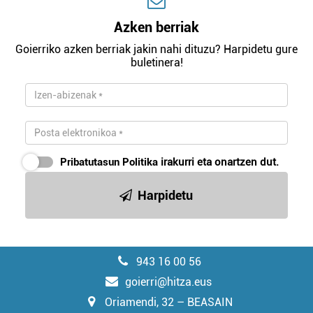
Azken berriak
Goierriko azken berriak jakin nahi dituzu? Harpidetu gure
buletinera!
Pribatutasun Politika
irakurri eta onartzen dut.
Harpidetu
943 16 00 56
goierri@hitza.eus
Oriamendi, 32 – BEASAIN