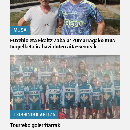
baliatzen gara. Ohar hau onartuz gero, teknologia hori
erabiltzeko baimen esplizitua ematen diguzu.
Gehiago
irakurri
MUSA
Euxebio eta Ekaitz Zabala: Zumarragako mus
txapelketa irabazi duten aita-semeak
TXIRRINDULARITZA
Tourreko goierritarrak