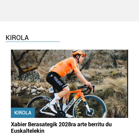
KIROLA
KIROLA
Xabier Berasategik 2028ra arte berritu du
Euskaltelekin