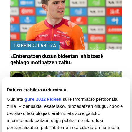
TXIRRINDULARITZA
«Entrenatzen duzun bideetan lehiatzeak
gehiago motibatzen zaitu»
Datuen erabilera arduratsua
Guk eta
gure 1022 kideek
sure informacio pertsonala,
zure IP zenbakia, esaterako, prozesatzen ditugu, cookie
bezalako teknologiak erabiliz eta zure gailuko
informazioak azitzen dugu publizitate eta eduki
pertsonalizatua, publizitatearen eta edukiaren neurketa,
MEMORIA HISTORIKOA