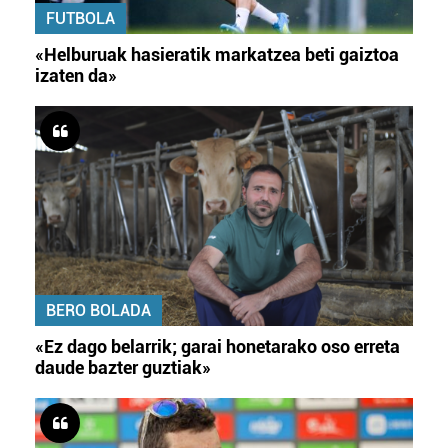
FUTBOLA
«Helburuak hasieratik markatzea beti gaiztoa
izaten da»
BERO BOLADA
«Ez dago belarrik; garai honetarako oso erreta
daude bazter guztiak»