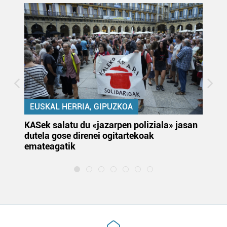
EUSKAL HERRIA, GIPUZKOA
KASek salatu du «jazarpen poliziala» jasan
Pa
dutela gose direnei ogitartekoak
da
emateagatik
«s