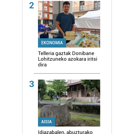
2
EKONOMIA
Telleria gaztak Donibane
Lohitzuneko azokara iritsi
dira
3
AISIA
Idiazabalen, abuzturako