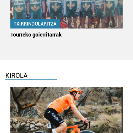
TXIRRINDULARITZA
Tourreko goierritarrak
KIROLA