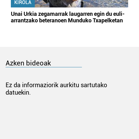
KIROLA
Unai Urkia zegamarrak laugarren egin du euli-
arrantzako beteranoen Munduko Txapelketan
Azken bideoak
Ez da informaziorik aurkitu sartutako
datuekin.