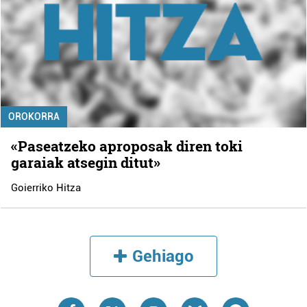
OROKORRA
«Paseatzeko aproposak diren toki
garaiak atsegin ditut»
Goierriko Hitza
Gehiago