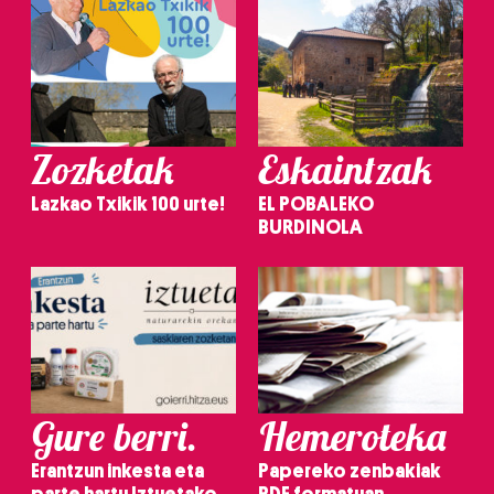
Zozketak
Eskaintzak
Lazkao Txikik 100 urte!
EL POBALEKO
BURDINOLA
Gure berri.
Hemeroteka
Erantzun inkesta eta
Papereko zenbakiak
parte hartu Iztuetako
PDF formatuan