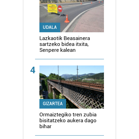
UDALA
Lazkaotik Beasainera
sartzeko bidea itxita,
Senpere kalean
4
GIZARTEA
Ormaiztegiko tren zubia
bisitatzeko aukera dago
bihar