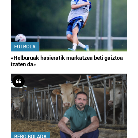
FUTBOLA
«Helburuak hasieratik markatzea beti gaiztoa
izaten da»
BERO BOLADA