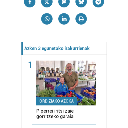
Azken 3 egunetako irakurrienak
1
ORDIZIAKO AZOKA
Piperrei iritsi zaie
gorritzeko garaia