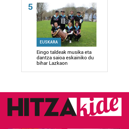
5
EUSKARA
Eingo taldeak musika eta
dantza saioa eskainiko du
bihar Lazkaon