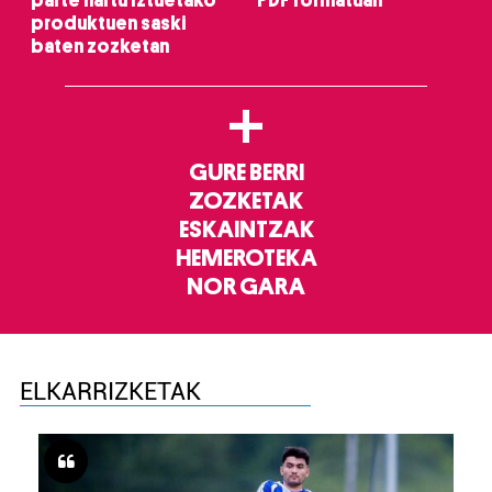
produktuen saski
baten zozketan
+
GURE BERRI
ZOZKETAK
ESKAINTZAK
HEMEROTEKA
NOR GARA
ELKARRIZKETAK