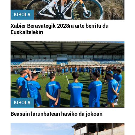
KIROLA
Xabier Berasategik 2028ra arte berritu du
Euskaltelekin
KIROLA
Beasain larunbatean hasiko da jokoan