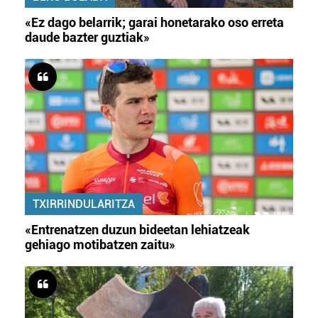
«Ez dago belarrik; garai honetarako oso erreta
daude bazter guztiak»
TXIRRINDULARITZA
«Entrenatzen duzun bideetan lehiatzeak
gehiago motibatzen zaitu»