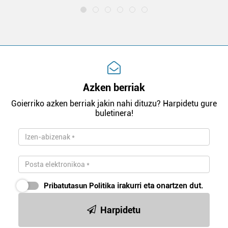
Azken berriak
Goierriko azken berriak jakin nahi dituzu? Harpidetu gure
buletinera!
Pribatutasun Politika
irakurri eta onartzen dut.
Harpidetu