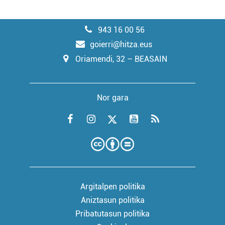
943 16 00 56
goierri@hitza.eus
Oriamendi, 32 – BEASAIN
Nor gara
Argitalpen politika
Aniztasun politika
Pribatutasun politika