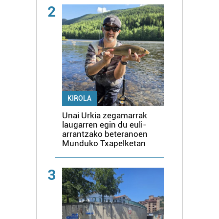
2
KIROLA
Unai Urkia zegamarrak
laugarren egin du euli-
arrantzako beteranoen
Munduko Txapelketan
3