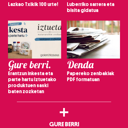
Lazkao Txikik 100 urte!
Luberriko sarrera eta
bisita gidatua
Gure berri.
Denda
Erantzun inkesta eta
Papereko zenbakiak
parte hartu Iztuetako
PDF formatuan
produktuen saski
baten zozketan
+
GURE BERRI