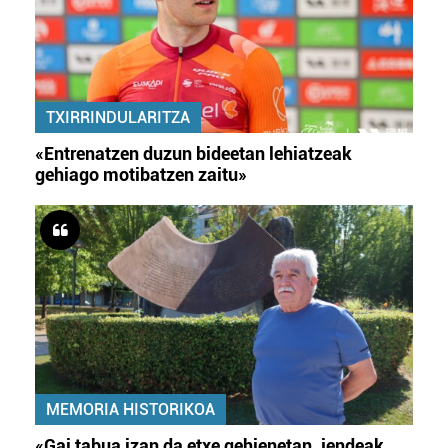
TXIRRINDULARITZA
«Entrenatzen duzun bideetan lehiatzeak
gehiago motibatzen zaitu»
MEMORIA HISTORIKOA
«Gai tabua izan da etxe gehienetan, jendeak