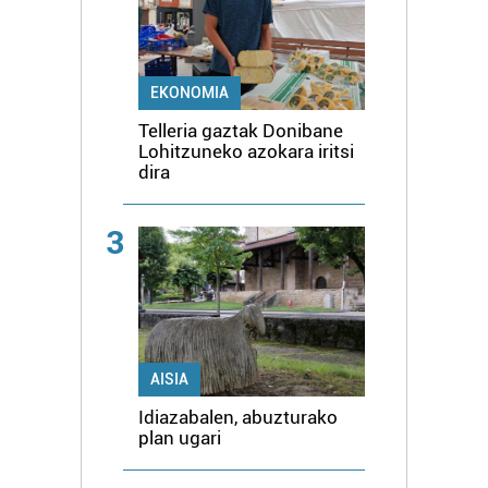
EKONOMIA
Telleria gaztak Donibane
Lohitzuneko azokara iritsi
dira
3
AISIA
Idiazabalen, abuzturako
plan ugari