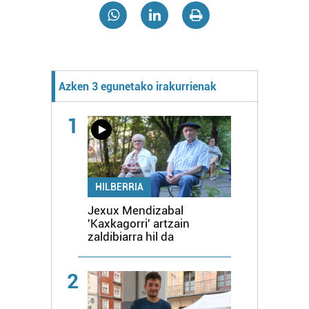
Azken 3 egunetako irakurrienak
1
HILBERRIA
Jexux Mendizabal
'Kaxkagorri' artzain
zaldibiarra hil da
2