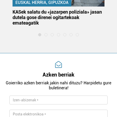
EUSKAL HERRIA, GIPUZKOA
KASek salatu du «jazarpen poliziala» jasan
Pa
dutela gose direnei ogitartekoak
da
emateagatik
«s
Azken berriak
Goierriko azken berriak jakin nahi dituzu? Harpidetu gure
buletinera!