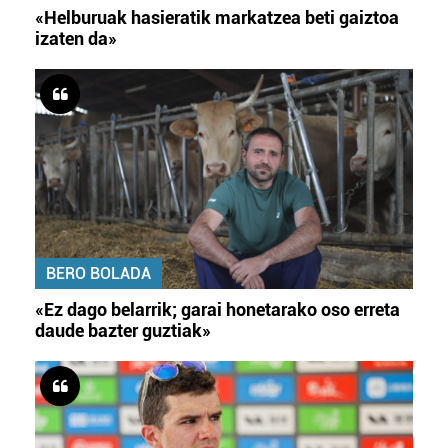
«Helburuak hasieratik markatzea beti gaiztoa
izaten da»
BERO BOLADA
«Ez dago belarrik; garai honetarako oso erreta
daude bazter guztiak»