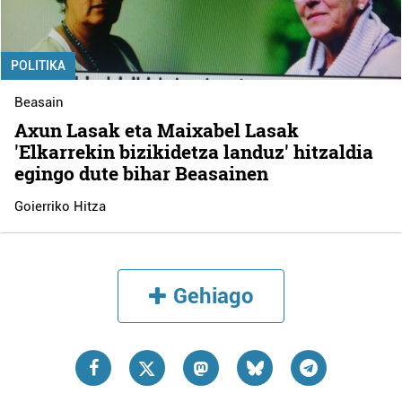
POLITIKA
Beasain
Axun Lasak eta Maixabel Lasak
'Elkarrekin bizikidetza landuz' hitzaldia
egingo dute bihar Beasainen
Goierriko Hitza
Gehiago