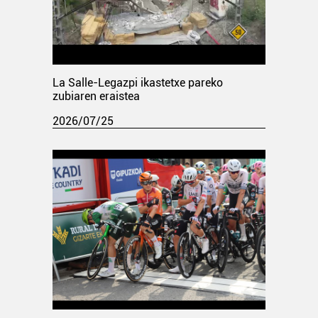
La Salle-Legazpi ikastetxe pareko
zubiaren eraistea
2026/07/25