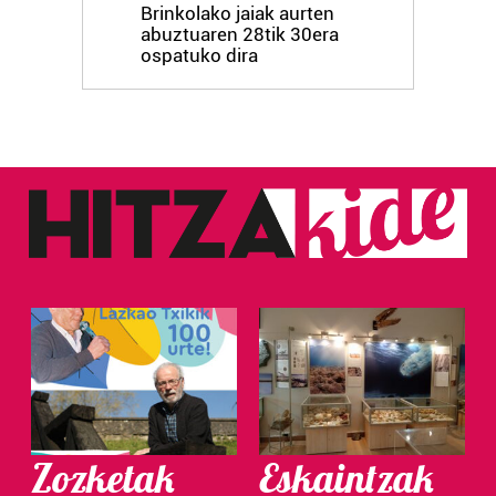
Brinkolako jaiak aurten
abuztuaren 28tik 30era
ospatuko dira
Zozketak
Eskaintzak