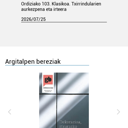
Ordiziako 103. Klasikoa. Txirrindularien
aurkezpena eta irteera
2026/07/25
Argitalpen bereziak