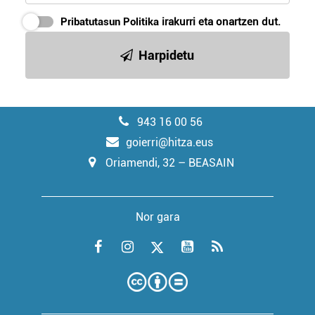
Pribatutasun Politika
irakurri eta onartzen dut.
Harpidetu
943 16 00 56
goierri@hitza.eus
Oriamendi, 32 – BEASAIN
Nor gara