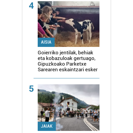
4
AISIA
Goierriko jentilak, behiak
eta kobazuloak gertuago,
Gipuzkoako Parketxe
Sarearen eskaintzari esker
5
JAIAK