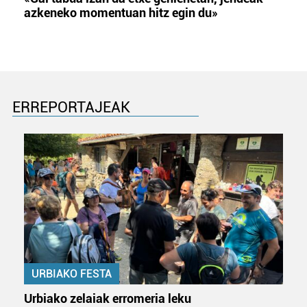
azkeneko momentuan hitz egin du»
ERREPORTAJEAK
URBIAKO FESTA
Urbiako zelaiak erromeria leku