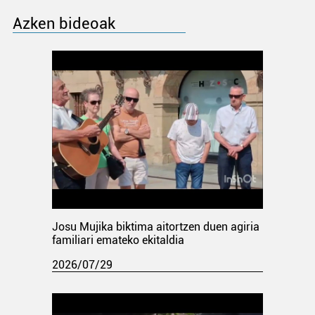
Azken bideoak
Josu Mujika biktima aitortzen duen agiria
familiari emateko ekitaldia
2026/07/29