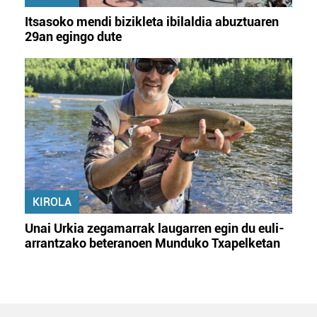
Itsasoko mendi bizikleta ibilaldia abuztuaren
29an egingo dute
KIROLA
Unai Urkia zegamarrak laugarren egin du euli-
arrantzako beteranoen Munduko Txapelketan