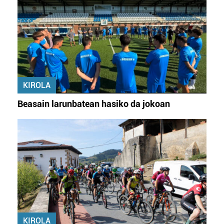
KIROLA
Beasain larunbatean hasiko da jokoan
KIROLA