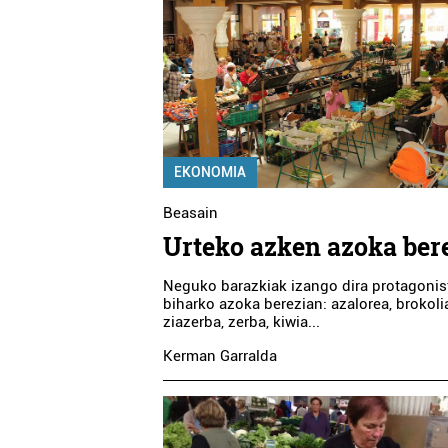
EKONOMIA
Beasain
Urteko azken azoka ber
Neguko barazkiak izango dira protagonis
biharko azoka berezian: azalorea, brokolia
ziazerba, zerba, kiwia...
Kerman Garralda