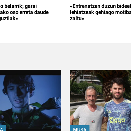
o belarrik; garai
«Entrenatzen duzun bidee
ako oso erreta daude
lehiatzeak gehiago motib
guztiak»
zaitu»
A
MUSA