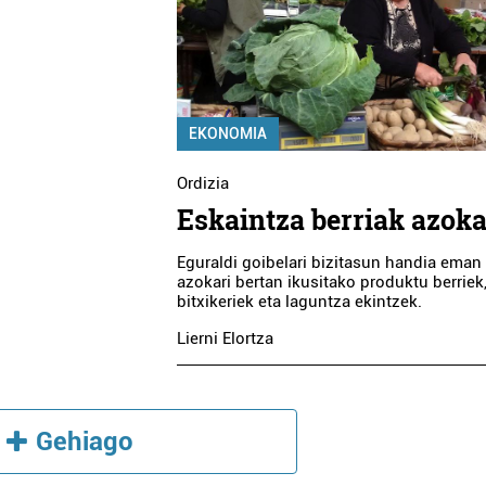
EKONOMIA
Ordizia
Eskaintza berriak azok
Eguraldi goibelari bizitasun handia eman
azokari bertan ikusitako produktu berriek
bitxikeriek eta laguntza ekintzek.
Lierni Elortza
Gehiago