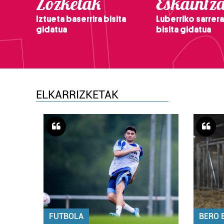
Zozketak
Eskaintz
Iztueta baserrira bisita
Luberriko sarrera
gidatua
bisita gidatua
ELKARRIZKETAK
FUTBOLA
BERO 