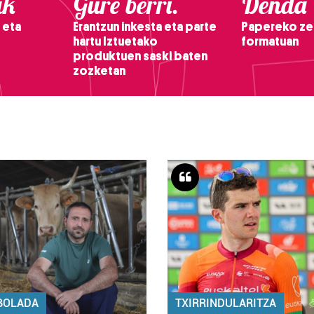
ak
Gure berri.
Denda
 eta
Erantzun inkesta eta parte
Papereko ze
hartu Iztuetako
formatuan
produktuen saski baten
zozketan
BOLADA
TXIRRINDULARITZA