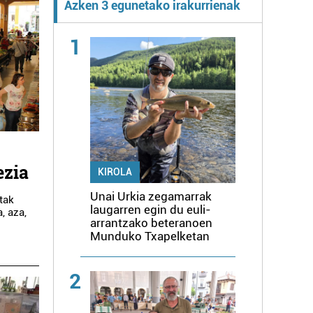
Azken 3 egunetako irakurrienak
1
ezia
KIROLA
Unai Urkia zegamarrak
tak
laugarren egin du euli-
, aza,
arrantzako beteranoen
Munduko Txapelketan
2