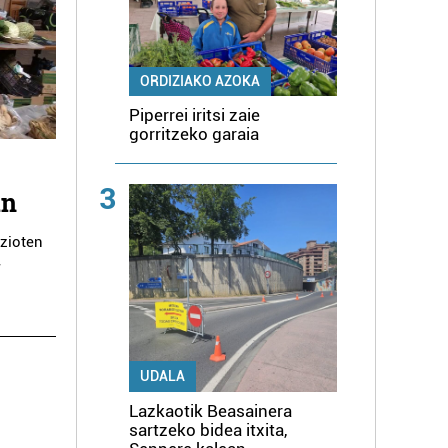
ORDIZIAKO AZOKA
Piperrei iritsi zaie
gorritzeko garaia
3
an
 zioten
,
UDALA
Lazkaotik Beasainera
sartzeko bidea itxita,