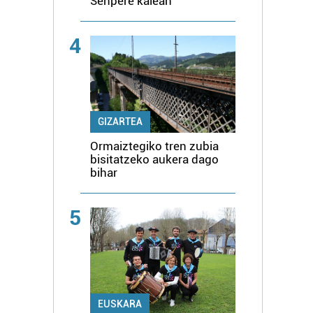
Senpere kalean
4
GIZARTEA
Ormaiztegiko tren zubia
bisitatzeko aukera dago
bihar
5
EUSKARA