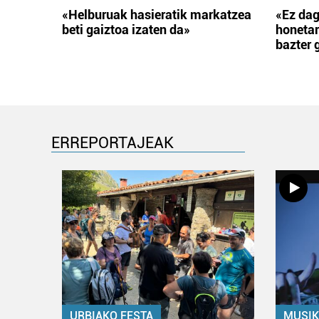
«Helburuak hasieratik markatzea
«Ez dag
beti gaiztoa izaten da»
honetar
bazter 
ERREPORTAJEAK
URBIAKO FESTA
MUSIK