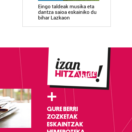
Eingo taldeak musika eta
dantza saioa eskainiko du
bihar Lazkaon
+
GURE BERRI
ZOZKETAK
ESKAINTZAK
HEMEROTEKA