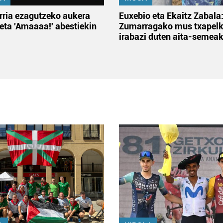
rria ezagutzeko aukera
Euxebio eta Ekaitz Zabala
 eta 'Amaaaa!' abestiekin
Zumarragako mus txapelk
irabazi duten aita-semea