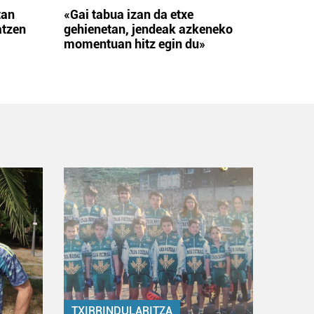
tan
«Gai tabua izan da etxe
atzen
gehienetan, jendeak azkeneko
momentuan hitz egin du»
TXIRRINDULARITZA