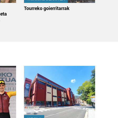
:
Tourreko goierritarrak
eta
k