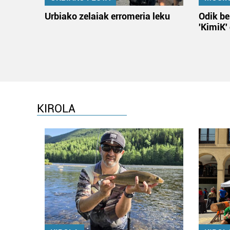
Urbiako zelaiak erromeria leku
Odik be
'KimiK'
KIROLA