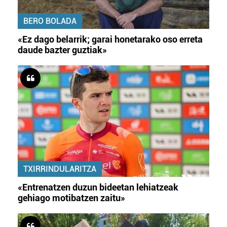
BERO BOLADA
«Ez dago belarrik; garai honetarako oso erreta
daude bazter guztiak»
TXIRRINDULARITZA
«Entrenatzen duzun bideetan lehiatzeak
gehiago motibatzen zaitu»