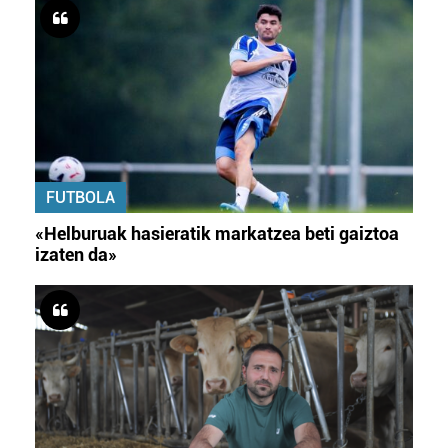
FUTBOLA
«Helburuak hasieratik markatzea beti gaiztoa
izaten da»