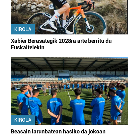
KIROLA
Xabier Berasategik 2028ra arte berritu du
Euskaltelekin
KIROLA
Beasain larunbatean hasiko da jokoan