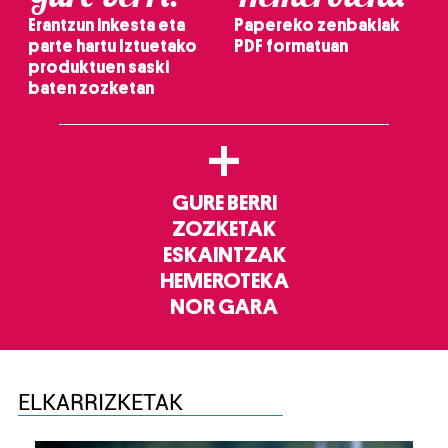
Erantzun inkesta eta
Papereko zenbakiak
parte hartu Iztuetako
PDF formatuan
produktuen saski
baten zozketan
+
GURE BERRI
ZOZKETAK
ESKAINTZAK
HEMEROTEKA
NOR GARA
ELKARRIZKETAK