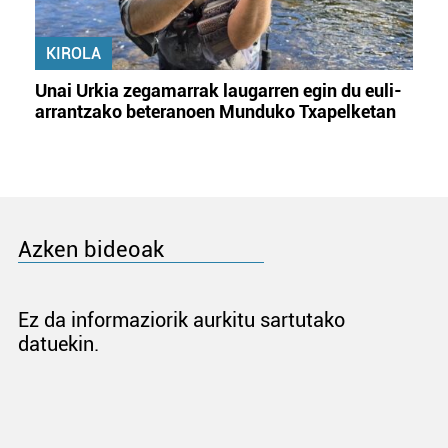
KIROLA
Unai Urkia zegamarrak laugarren egin du euli-
arrantzako beteranoen Munduko Txapelketan
Azken bideoak
Ez da informaziorik aurkitu sartutako
datuekin.