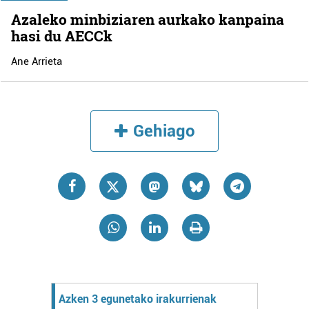
Azaleko minbiziaren aurkako kanpaina
hasi du AECCk
Ane Arrieta
Gehiago
Azken 3 egunetako irakurrienak