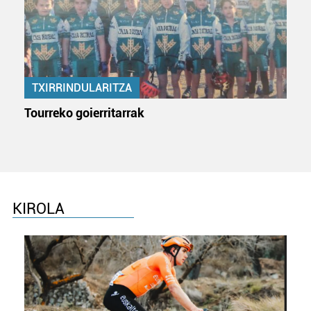
TXIRRINDULARITZA
Tourreko goierritarrak
KIROLA