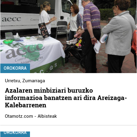
OROKORRA
Urretxu
,
Zumarraga
Azalaren minbiziari buruzko
informazioa banatzen ari dira Areizaga-
Kalebarrenen
Otamotz.com - Albisteak
OROKORRA