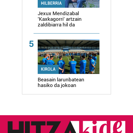
HILBERRIA
Jexux Mendizabal
'Kaxkagorri' artzain
zaldibiarra hil da
5
KIROLA
Beasain larunbatean
hasiko da jokoan