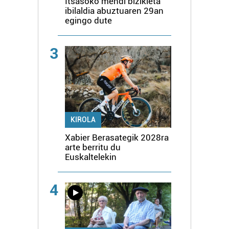
Itsasoko mendi bizikleta
ibilaldia abuztuaren 29an
egingo dute
3
KIROLA
Xabier Berasategik 2028ra
arte berritu du
Euskaltelekin
4