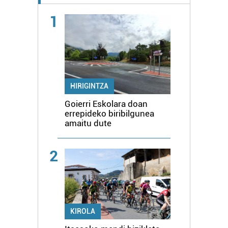
1
HIRIGINTZA
Goierri Eskolara doan
errepideko biribilgunea
amaitu dute
2
KIROLA