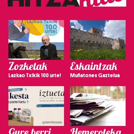
Zozketak
Eskaintzak
Lazkao Txikik 100 urte!
Muñatones Gaztelua
Gure berri.
Hemeroteka