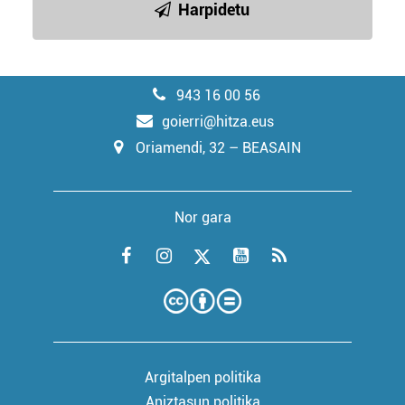
Harpidetu
943 16 00 56
goierri@hitza.eus
Oriamendi, 32 – BEASAIN
Nor gara
Argitalpen politika
Aniztasun politika