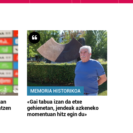
MEMORIA HISTORIKOA
tan
«Gai tabua izan da etxe
atzen
gehienetan, jendeak azkeneko
momentuan hitz egin du»