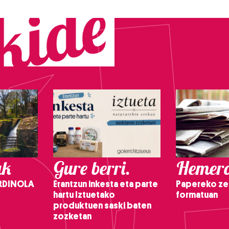
ak
Gure berri.
Hemero
RDINOLA
Erantzun inkesta eta parte
Papereko ze
hartu Iztuetako
formatuan
produktuen saski baten
zozketan