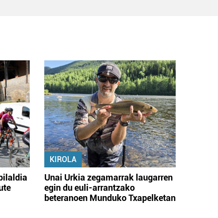
KIROLA
bilaldia
Unai Urkia zegamarrak laugarren
ute
egin du euli-arrantzako
beteranoen Munduko Txapelketan