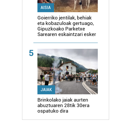
AISIA
Goierriko jentilak, behiak
eta kobazuloak gertuago,
Gipuzkoako Parketxe
Sarearen eskaintzari esker
5
JAIAK
Brinkolako jaiak aurten
abuztuaren 28tik 30era
ospatuko dira