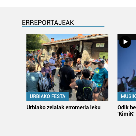
ERREPORTAJEAK
URBIAKO FESTA
MUSIK
Urbiako zelaiak erromeria leku
Odik be
'KimiK'