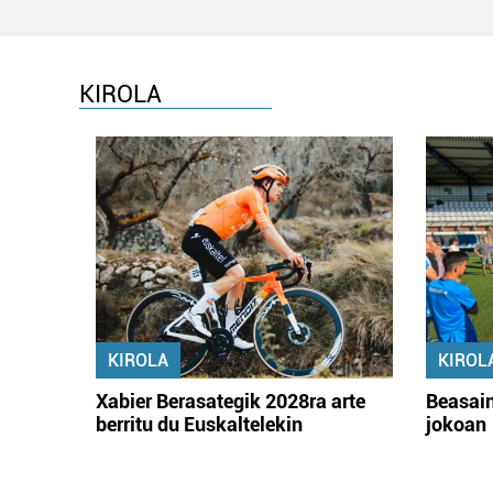
KIROLA
KIROLA
KIROL
Xabier Berasategik 2028ra arte
Beasain
berritu du Euskaltelekin
jokoan