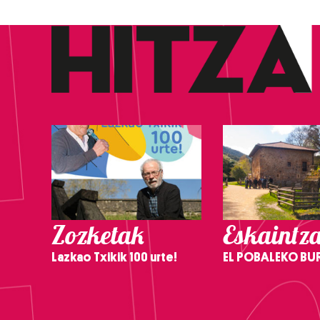
Zozketak
Eskaintz
Lazkao Txikik 100 urte!
EL POBALEKO BU