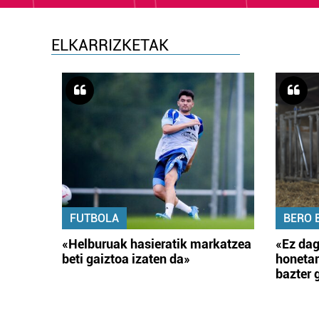
ELKARRIZKETAK
FUTBOLA
BERO 
«Helburuak hasieratik markatzea
«Ez dag
beti gaiztoa izaten da»
honetar
bazter 