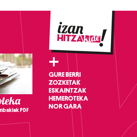
+
GURE BERRI
ZOZKETAK
ESKAINTZAK
teka
HEMEROTEKA
NOR GARA
nbakiak PDF