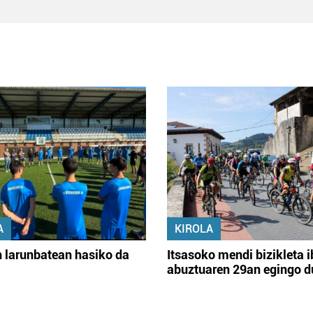
A
KIROLA
 larunbatean hasiko da
Itsasoko mendi bizikleta i
abuztuaren 29an egingo d