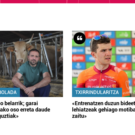
BOLADA
TXIRRINDULARITZA
o belarrik; garai
«Entrenatzen duzun bidee
ako oso erreta daude
lehiatzeak gehiago motib
guztiak»
zaitu»