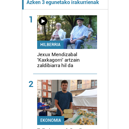
Azken 3 egunetako irakurrienak
1
HILBERRIA
Jexux Mendizabal
'Kaxkagorri' artzain
zaldibiarra hil da
2
EKONOMIA