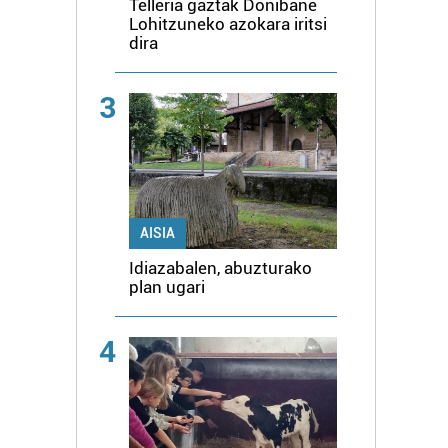
Telleria gaztak Donibane
Lohitzuneko azokara iritsi
dira
3
AISIA
Idiazabalen, abuzturako
plan ugari
4