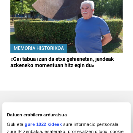
MEMORIA HISTORIKOA
«Gai tabua izan da etxe gehienetan, jendeak
azkeneko momentuan hitz egin du»
ERREPORTAJEAK
Datuen erabilera arduratsua
Guk eta
gure 1022 kideek
sure informacio pertsonala,
zure IP zenbakia, esaterako, prozesatzen ditugu, cookie