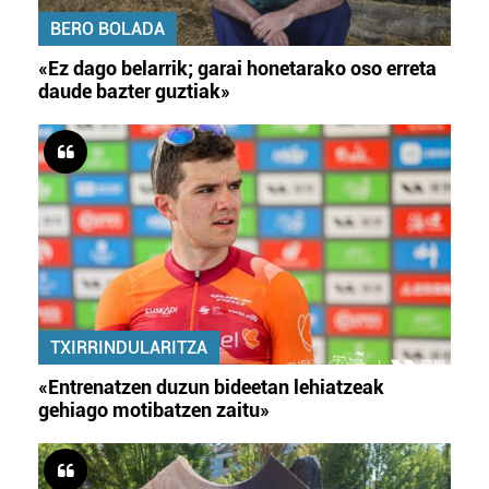
BERO BOLADA
«Ez dago belarrik; garai honetarako oso erreta
daude bazter guztiak»
TXIRRINDULARITZA
«Entrenatzen duzun bideetan lehiatzeak
gehiago motibatzen zaitu»