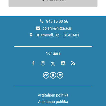
943 16 00 56
goierri@hitza.eus
Oriamendi, 32 – BEASAIN
Nor gara
Argitalpen politika
Aniztasun politika