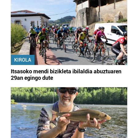
KIROLA
Itsasoko mendi bizikleta ibilaldia abuztuaren
29an egingo dute