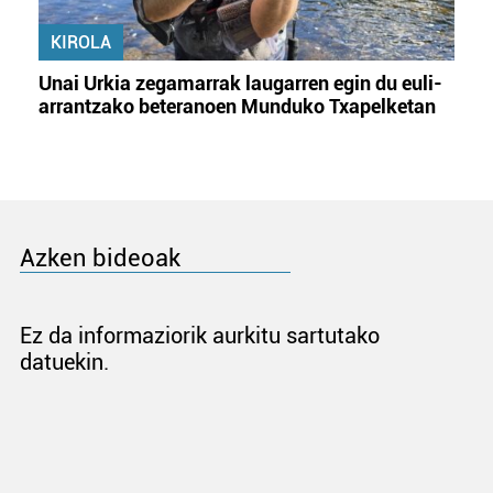
KIROLA
Unai Urkia zegamarrak laugarren egin du euli-
arrantzako beteranoen Munduko Txapelketan
Azken bideoak
Ez da informaziorik aurkitu sartutako
datuekin.