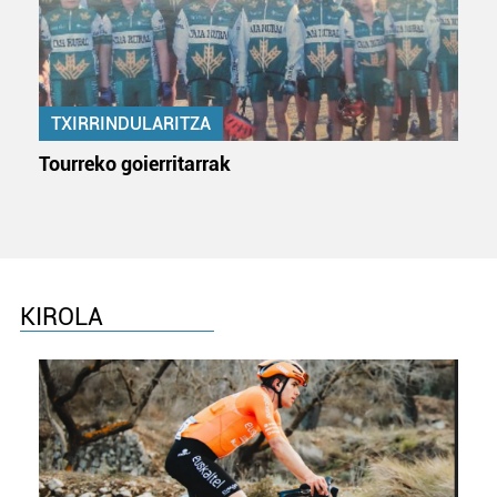
Webgune honek cookie propioak eta hirugarrenen cookie-
fitxategiak erabiltzen ditu. Zure esperientzia eta
zerbitzuak hobetzeko asmoz, cookie teknologiaz
baliatzen gara. Ohar hau onartuz gero, teknologia hori
TXIRRINDULARITZA
erabiltzeko baimen esplizitua ematen diguzu.
Gehiago
irakurri
Tourreko goierritarrak
KIROLA