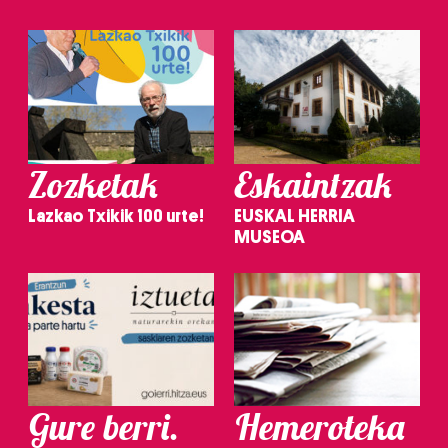
Zozketak
Eskaintzak
Lazkao Txikik 100 urte!
EUSKAL HERRIA
MUSEOA
Gure berri.
Hemeroteka