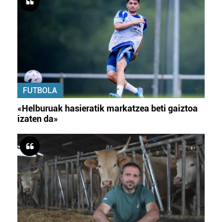
FUTBOLA
«Helburuak hasieratik markatzea beti gaiztoa
izaten da»