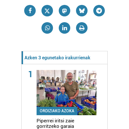
Azken 3 egunetako irakurrienak
1
ORDIZIAKO AZOKA
Piperrei iritsi zaie
gorritzeko garaia