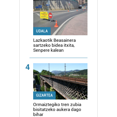
UDALA
Lazkaotik Beasainera
sartzeko bidea itxita,
Senpere kalean
4
GIZARTEA
Ormaiztegiko tren zubia
bisitatzeko aukera dago
bihar