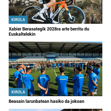
KIROLA
Xabier Berasategik 2028ra arte berritu du
Euskaltelekin
KIROLA
Beasain larunbatean hasiko da jokoan