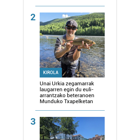
2
KIROLA
Unai Urkia zegamarrak
laugarren egin du euli-
arrantzako beteranoen
Munduko Txapelketan
3