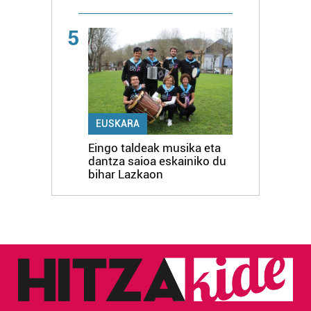
5
EUSKARA
Eingo taldeak musika eta
dantza saioa eskainiko du
bihar Lazkaon