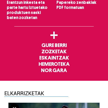
Erantzun inkesta eta
Papereko zenbakiak
parte hartu Iztuetako
PDF formatuan
produktuen saski
baten zozketan
+
GURE BERRI
ZOZKETAK
ESKAINTZAK
HEMEROTEKA
NOR GARA
ELKARRIZKETAK