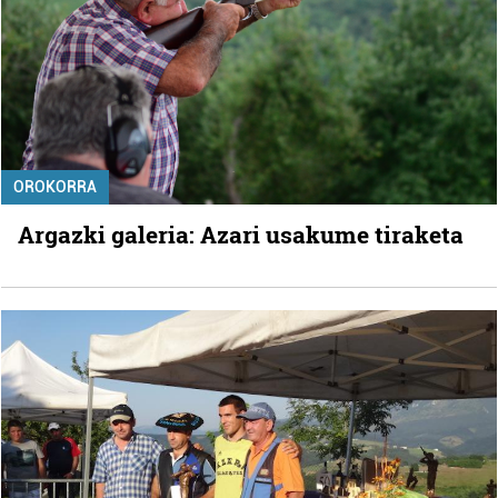
OROKORRA
Argazki galeria: Azari usakume tiraketa