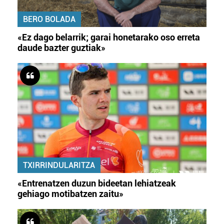
BERO BOLADA
«Ez dago belarrik; garai honetarako oso erreta
daude bazter guztiak»
TXIRRINDULARITZA
«Entrenatzen duzun bideetan lehiatzeak
gehiago motibatzen zaitu»