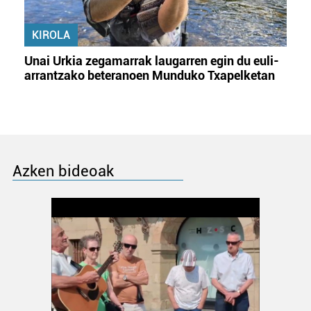
KIROLA
Unai Urkia zegamarrak laugarren egin du euli-
arrantzako beteranoen Munduko Txapelketan
Azken bideoak