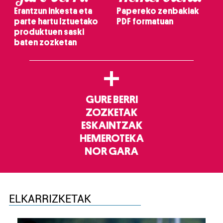
Erantzun inkesta eta
Papereko zenbakiak
parte hartu Iztuetako
PDF formatuan
produktuen saski
baten zozketan
+
GURE BERRI
ZOZKETAK
ESKAINTZAK
HEMEROTEKA
NOR GARA
ELKARRIZKETAK