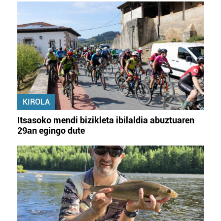
KIROLA
Itsasoko mendi bizikleta ibilaldia abuztuaren
29an egingo dute