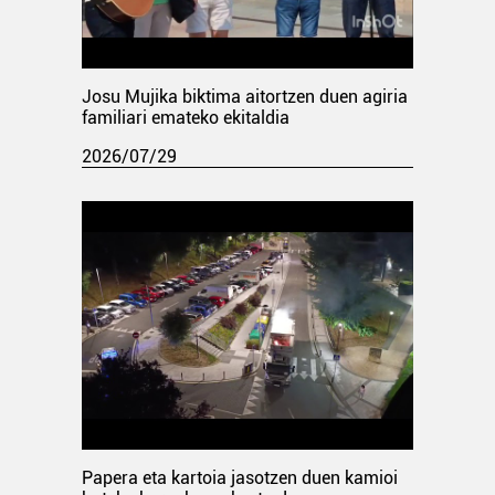
Josu Mujika biktima aitortzen duen agiria
familiari emateko ekitaldia
2026/07/29
Papera eta kartoia jasotzen duen kamioi