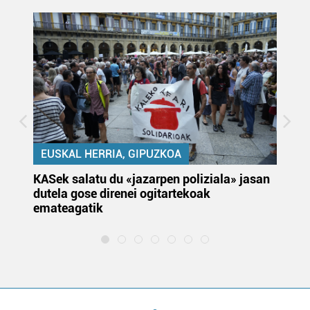
EUSKAL HERRIA, GIPUZKOA
KASek salatu du «jazarpen poliziala» jasan
Pa
dutela gose direnei ogitartekoak
da
emateagatik
«s