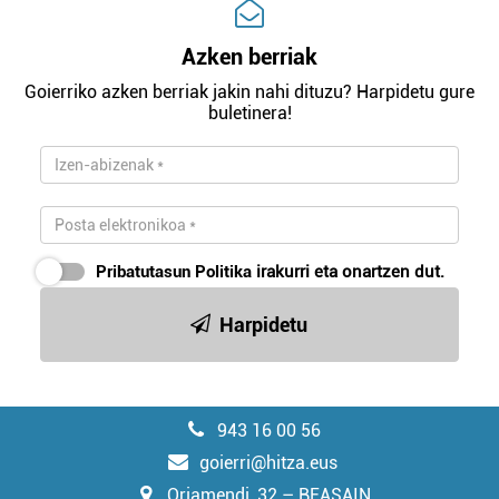
Azken berriak
Goierriko azken berriak jakin nahi dituzu? Harpidetu gure
buletinera!
Pribatutasun Politika
irakurri eta onartzen dut.
Harpidetu
943 16 00 56
goierri@hitza.eus
Oriamendi, 32 – BEASAIN