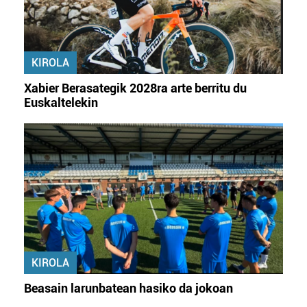
KIROLA
Xabier Berasategik 2028ra arte berritu du
Euskaltelekin
KIROLA
Beasain larunbatean hasiko da jokoan