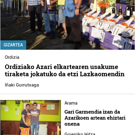
GIZARTEA
Ordizia
Ordiziako Azari elkartearen usakume
tiraketa jokatuko da etzi Lazkaomendin
Iñaki Gurrutxaga
Arama
Gari Garmendia izan da
Azarikoen artean ehiztari
onena
Goierriko Hitza