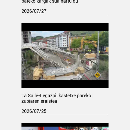
bateko kargak sua hartu du
2026/07/27
La Salle-Legazpi ikastetxe pareko
zubiaren eraistea
2026/07/25