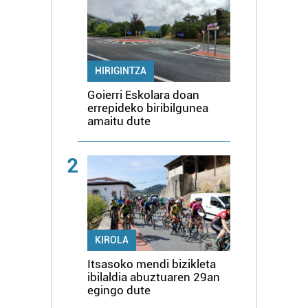
HIRIGINTZA
Goierri Eskolara doan
errepideko biribilgunea
amaitu dute
2
KIROLA
Itsasoko mendi bizikleta
ibilaldia abuztuaren 29an
egingo dute