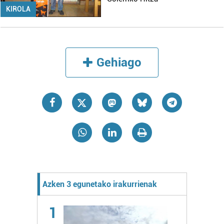
KIROLA
Gehiago
Azken 3 egunetako irakurrienak
1