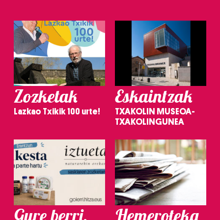
Zozketak
Eskaintzak
Lazkao Txikik 100 urte!
TXAKOLIN MUSEOA-
TXAKOLINGUNEA
Gure berri.
Hemeroteka