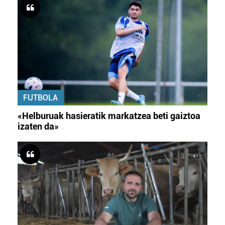
FUTBOLA
«Helburuak hasieratik markatzea beti gaiztoa
izaten da»