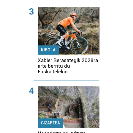
3
KIROLA
Xabier Berasategik 2028ra
arte berritu du
Euskaltelekin
4
GIZARTEA