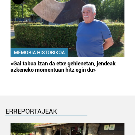
MEMORIA HISTORIKOA
«Gai tabua izan da etxe gehienetan, jendeak
azkeneko momentuan hitz egin du»
ERREPORTAJEAK