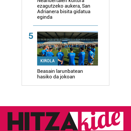
Neandertalen kultura
ezagutzeko aukera, San
Adrianera bisita gidatua
eginda
5
KIROLA
Beasain larunbatean
hasiko da jokoan