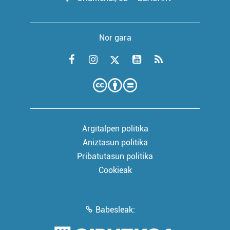
Nor gara
Argitalpen politika
Aniztasun politika
Pribatutasun politika
Cookieak
Babesleak: