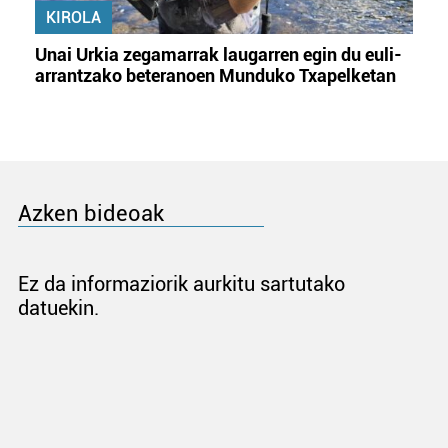
KIROLA
Unai Urkia zegamarrak laugarren egin du euli-
arrantzako beteranoen Munduko Txapelketan
Azken bideoak
Ez da informaziorik aurkitu sartutako
datuekin.