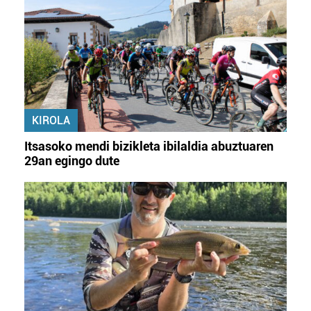
KIROLA
Itsasoko mendi bizikleta ibilaldia abuztuaren
29an egingo dute