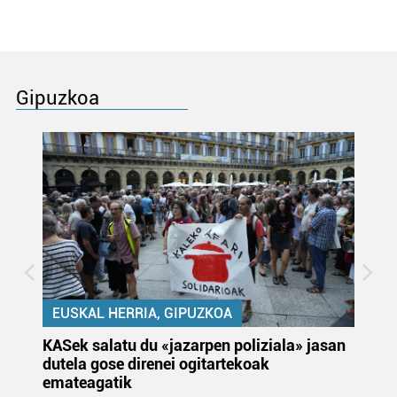
Gipuzkoa
EUSKAL HERRIA, GIPUZKOA
KASek salatu du «jazarpen poliziala» jasan
Pa
dutela gose direnei ogitartekoak
da
emateagatik
«s