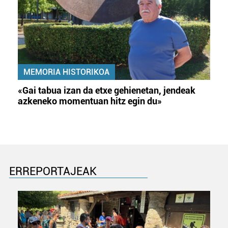
MEMORIA HISTORIKOA
«Gai tabua izan da etxe gehienetan, jendeak
azkeneko momentuan hitz egin du»
ERREPORTAJEAK