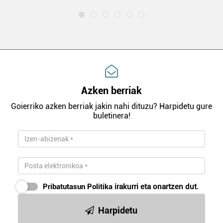
Azken berriak
Goierriko azken berriak jakin nahi dituzu? Harpidetu gure
buletinera!
Pribatutasun Politika
irakurri eta onartzen dut.
Harpidetu