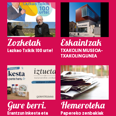
Zozketak
Eskaintzak
Lazkao Txikik 100 urte!
TXAKOLIN MUSEOA-
TXAKOLINGUNEA
Gure berri.
Hemeroteka
Erantzun inkesta eta
Papereko zenbakiak