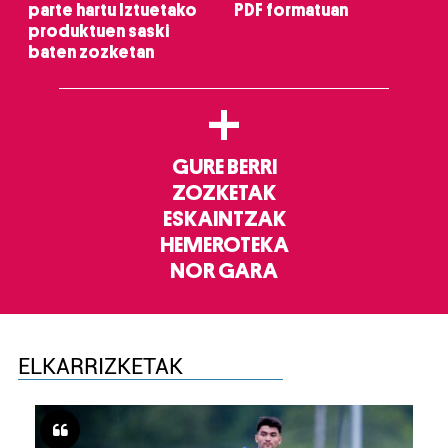
parte hartu Iztuetako
PDF formatuan
produktuen saski
baten zozketan
+
GURE BERRI
ZOZKETAK
ESKAINTZAK
HEMEROTEKA
NOR GARA
ELKARRIZKETAK