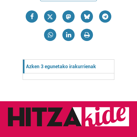
Azken 3 egunetako irakurrienak