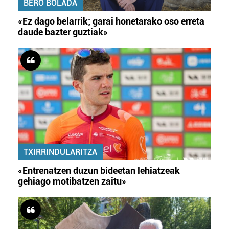
BERO BOLADA
«Ez dago belarrik; garai honetarako oso erreta
daude bazter guztiak»
TXIRRINDULARITZA
«Entrenatzen duzun bideetan lehiatzeak
gehiago motibatzen zaitu»