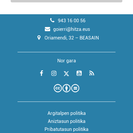
943 16 00 56
goierri@hitza.eus
Oriamendi, 32 – BEASAIN
Nor gara
Argitalpen politika
Aniztasun politika
Pribatutasun politika