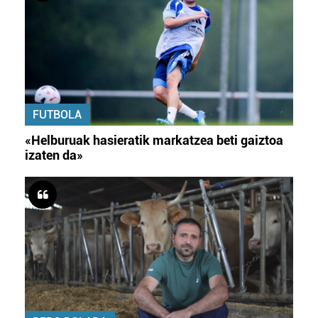
FUTBOLA
«Helburuak hasieratik markatzea beti gaiztoa
izaten da»