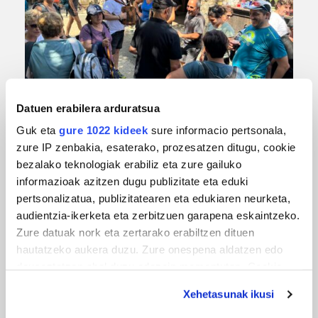
URBIAKO FESTA
Datuen erabilera arduratsua
Urbiako zelaiak erromeria leku
Guk eta
gure 1022 kideek
sure informacio pertsonala,
zure IP zenbakia, esaterako, prozesatzen ditugu, cookie
bezalako teknologiak erabiliz eta zure gailuko
informazioak azitzen dugu publizitate eta eduki
pertsonalizatua, publizitatearen eta edukiaren neurketa,
audientzia-ikerketa eta zerbitzuen garapena eskaintzeko.
Zure datuak nork eta zertarako erabiltzen dituen
hautatzeko aukera duzu. Zure onespena aldatzen edo
deuseztatzen ahal duzu edozein momentutan, Cookie
deklaraziotik edo Privacy triggerean klikatuz.
MUSIKA
Xehetasunak ikusi
Odik berria ezagutzeko aukera 'KimiK' eta
If you allow, we would also like to: