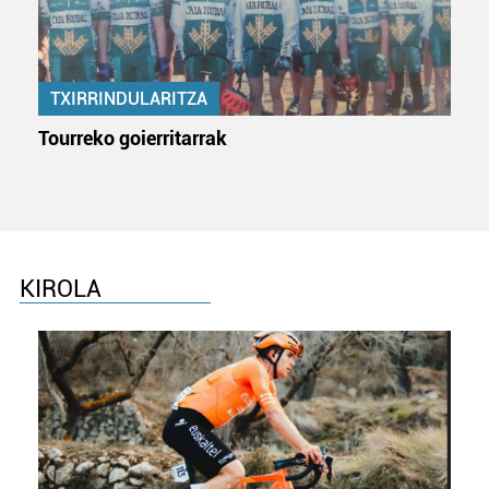
bazkideen zerrenda, beren ustez zein helburutarako
duten interes legitimoa eta horren aurka nola egin
dezakezun ikusteko.
TXIRRINDULARITZA
Lortu zure datu pertsonalak prozesatzeko moduari
Tourreko goierritarrak
buruzko informazio gehiago eta ezarri zure lehentasunak
datuen atalean. Edozein unetan alda edo ken dezakezu
zure baimena Cookieen adierazpenean.
Webgune honek cookie propioak eta hirugarrenen cookie-
fitxategiak erabiltzen ditu. Zure esperientzia eta
KIROLA
zerbitzuak hobetzeko asmoz, cookie teknologiaz
baliatzen gara. Ohar hau onartuz gero, teknologia hori
erabiltzeko baimen esplizitua ematen diguzu.
Gehiago
irakurri