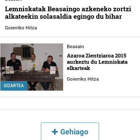
Lemniskatak Beasaingo azkeneko zortzi
alkateekin solasaldia egingo du bihar
Goierriko Hitza
Beasain
Azaroa Zientziaroa 2015
aurkeztu du Lemniskata
elkarteak
Goierriko Hitza
GIZARTEA
Gehiago