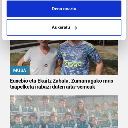
'Amaaaa!' abestiekin
Collect information about your geographical
Dena onartu
location which can be accurate to within several
meters
Aukeratu
Identify your device by actively scanning it for
specific characteristics (fingerprinting)
Find out more about how your personal data is processed
and set your preferences in the
details section
.
Guk eta gure bazkideek zure datu pertsonalak
MUSA
prozesatzen ditugu, zure IP zenbakia, besteak beste,
teknologia erabiliz, cookieak adibidez, iragarki eta eduki
Euxebio eta Ekaitz Zabala: Zumarragako mus
pertsonalizatuak eskaintzeko, iragarkiak eta edukia
txapelketa irabazi duten aita-semeak
neurtzeko, jendeari buruzko informazioa biltzeko eta
produktuak garatzeko. Zure datuak nork eta zertarako
erabiltzen dituen hauta dezakezu.
Bazkide batzuek ez dizute baimenik eskatzen, eta beren
interes komertzial legitimoetan babesten dira. Ikusi gure