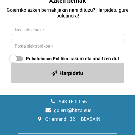
Azken berriak
Goierriko azken berriak jakin nahi dituzu? Harpidetu gure
buletinera!
Pribatutasun Politika
irakurri eta onartzen dut.
Harpidetu
943 16 00 56
goierri@hitza.eus
Oriamendi, 32 – BEASAIN