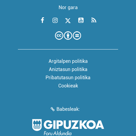
Nor gara
Argitalpen politika
Aniztasun politika
Pribatutasun politika
Cookieak
Babesleak: