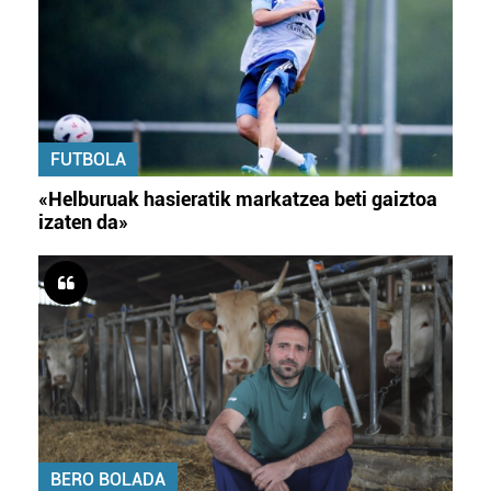
FUTBOLA
«Helburuak hasieratik markatzea beti gaiztoa
izaten da»
BERO BOLADA