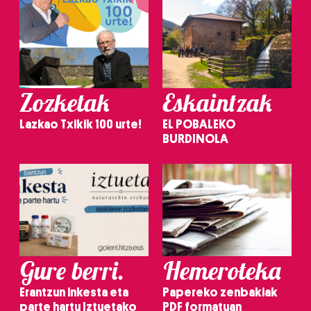
Zozketak
Eskaintzak
Lazkao Txikik 100 urte!
EL POBALEKO
BURDINOLA
Gure berri.
Hemeroteka
Erantzun inkesta eta
Papereko zenbakiak
parte hartu Iztuetako
PDF formatuan