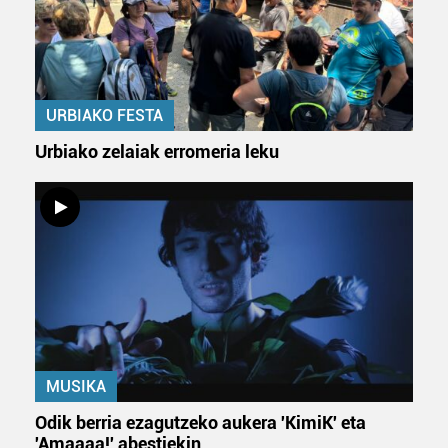
URBIAKO FESTA
Urbiako zelaiak erromeria leku
MUSIKA
Odik berria ezagutzeko aukera 'KimiK' eta
'Amaaaa!' abestiekin