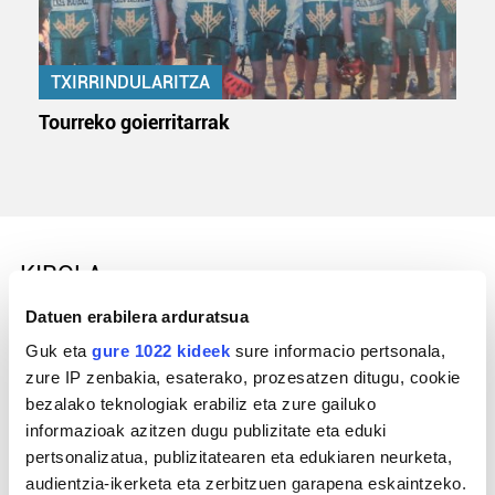
TXIRRINDULARITZA
Tourreko goierritarrak
KIROLA
Datuen erabilera arduratsua
Guk eta
gure 1022 kideek
sure informacio pertsonala,
zure IP zenbakia, esaterako, prozesatzen ditugu, cookie
bezalako teknologiak erabiliz eta zure gailuko
informazioak azitzen dugu publizitate eta eduki
pertsonalizatua, publizitatearen eta edukiaren neurketa,
audientzia-ikerketa eta zerbitzuen garapena eskaintzeko.