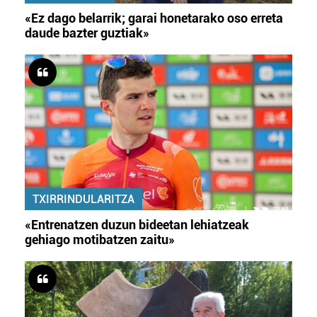
«Ez dago belarrik; garai honetarako oso erreta
daude bazter guztiak»
TXIRRINDULARITZA
«Entrenatzen duzun bideetan lehiatzeak
gehiago motibatzen zaitu»