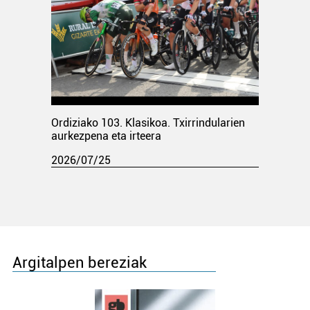
Ordiziako 103. Klasikoa. Txirrindularien
aurkezpena eta irteera
2026/07/25
Argitalpen bereziak