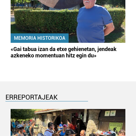
MEMORIA HISTORIKOA
«Gai tabua izan da etxe gehienetan, jendeak
azkeneko momentuan hitz egin du»
ERREPORTAJEAK