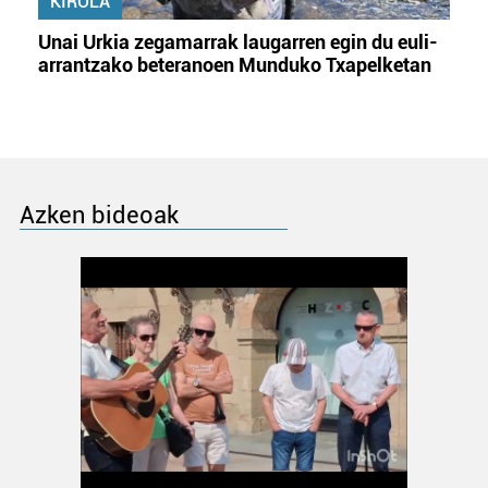
KIROLA
erabiltzeko baimen esplizitua ematen diguzu.
Gehiago
Unai Urkia zegamarrak laugarren egin du euli-
irakurri
arrantzako beteranoen Munduko Txapelketan
Azken bideoak