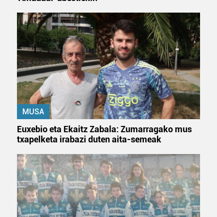
MUSA
Euxebio eta Ekaitz Zabala: Zumarragako mus
txapelketa irabazi duten aita-semeak