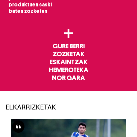
produktuen saski
baten zozketan
+
GURE BERRI
ZOZKETAK
ESKAINTZAK
HEMEROTEKA
NOR GARA
ELKARRIZKETAK