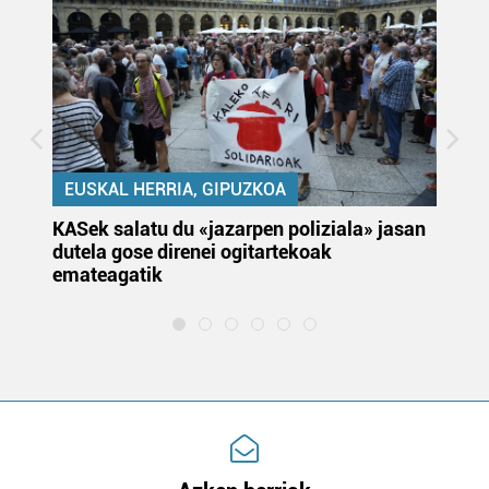
EUSKAL HERRIA, GIPUZKOA
KASek salatu du «jazarpen poliziala» jasan
Pa
dutela gose direnei ogitartekoak
da
emateagatik
«s