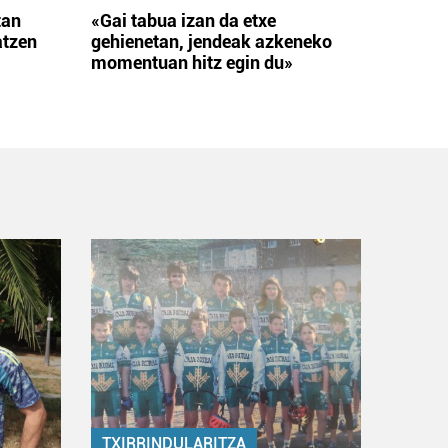
tan
«Gai tabua izan da etxe
atzen
gehienetan, jendeak azkeneko
momentuan hitz egin du»
TXIRRINDULARITZA