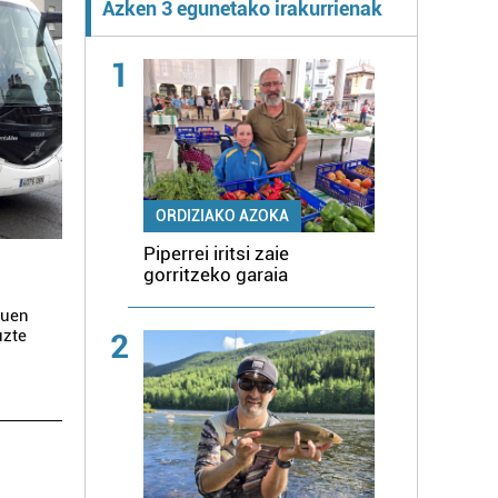
Azken 3 egunetako irakurrienak
1
ORDIZIAKO AZOKA
Piperrei iritsi zaie
gorritzeko garaia
duen
uzte
2