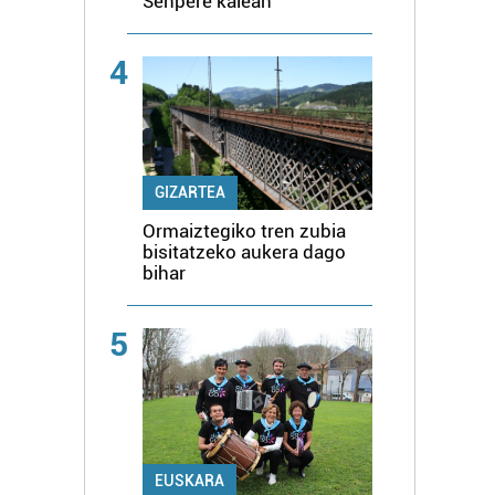
Senpere kalean
4
GIZARTEA
Ormaiztegiko tren zubia
bisitatzeko aukera dago
bihar
5
EUSKARA