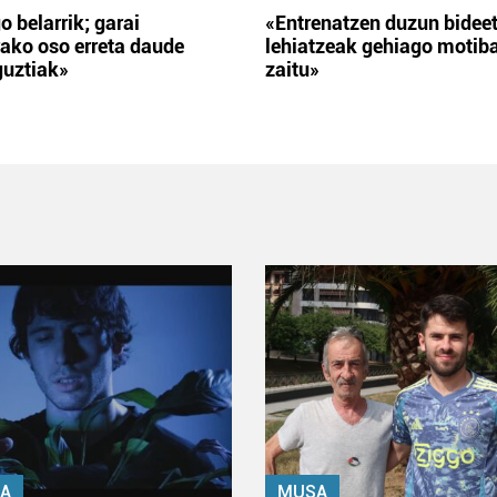
o belarrik; garai
«Entrenatzen duzun bidee
ako oso erreta daude
lehiatzeak gehiago motib
guztiak»
zaitu»
A
MUSA