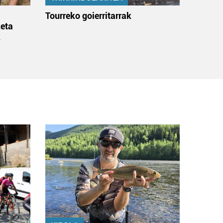
:
Tourreko goierritarrak
eta
k