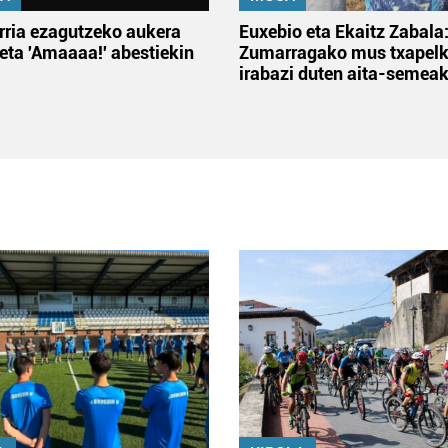
rria ezagutzeko aukera
Euxebio eta Ekaitz Zabala
 eta 'Amaaaa!' abestiekin
Zumarragako mus txapelk
irabazi duten aita-semea