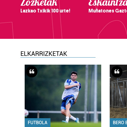
Zozketak
Eskaintz
Lazkao Txikik 100 urte!
Muñatones Gazt
ELKARRIZKETAK
FUTBOLA
BERO 