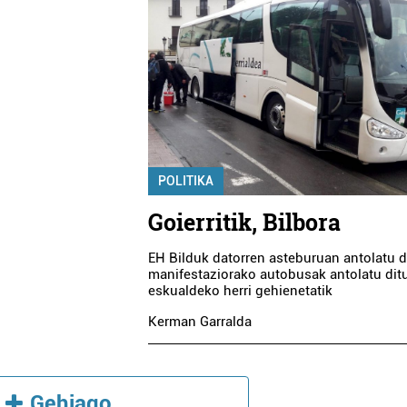
POLITIKA
Goierritik, Bilbora
EH Bilduk datorren asteburuan antolatu 
manifestaziorako autobusak antolatu dit
eskualdeko herri gehienetatik
Kerman Garralda
Gehiago