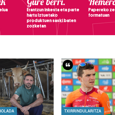
ak
Gure berri.
Hemero
elua
Erantzun inkesta eta parte
Papereko ze
hartu Iztuetako
formatuan
produktuen saski baten
zozketan
BOLADA
TXIRRINDULARITZA