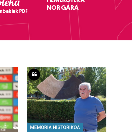
teka
NOR GARA
nbakiak PDF
MEMORIA HISTORIKOA