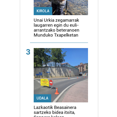
KIROLA
Unai Urkia zegamarrak
laugarren egin du euli-
arrantzako beteranoen
Munduko Txapelketan
3
UDALA
Lazkaotik Beasainera
sartzeko bidea itxita,