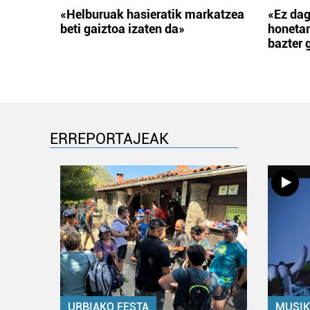
«Helburuak hasieratik markatzea
«Ez dag
beti gaiztoa izaten da»
honetar
bazter 
ERREPORTAJEAK
URBIAKO FESTA
MUSIK