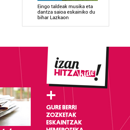
Eingo taldeak musika eta
dantza saioa eskainiko du
bihar Lazkaon
+
GURE BERRI
ZOZKETAK
ESKAINTZAK
HEMEROTEKA