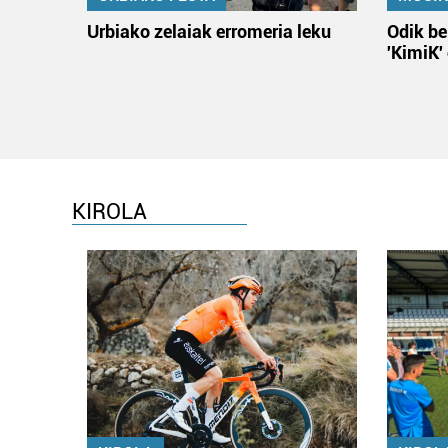
Urbiako zelaiak erromeria leku
Odik be
'KimiK'
KIROLA