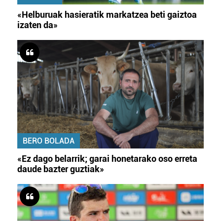
«Helburuak hasieratik markatzea beti gaiztoa
izaten da»
BERO BOLADA
«Ez dago belarrik; garai honetarako oso erreta
daude bazter guztiak»