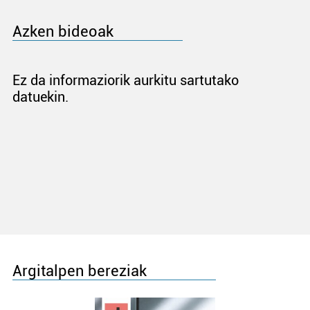
Azken bideoak
Ez da informaziorik aurkitu sartutako
datuekin.
Argitalpen bereziak