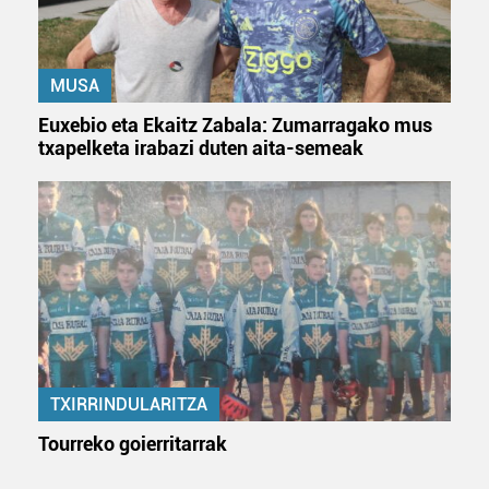
Lortu zure datu pertsonalak prozesatzeko moduari
buruzko informazio gehiago eta ezarri zure lehentasunak
datuen atalean. Edozein unetan alda edo ken dezakezu
MUSA
zure baimena Cookieen adierazpenean.
Euxebio eta Ekaitz Zabala: Zumarragako mus
txapelketa irabazi duten aita-semeak
Webgune honek cookie propioak eta hirugarrenen cookie-
fitxategiak erabiltzen ditu. Zure esperientzia eta
zerbitzuak hobetzeko asmoz, cookie teknologiaz
baliatzen gara. Ohar hau onartuz gero, teknologia hori
erabiltzeko baimen esplizitua ematen diguzu.
Gehiago
irakurri
TXIRRINDULARITZA
Tourreko goierritarrak