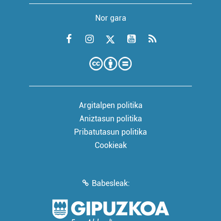
Nor gara
Argitalpen politika
Aniztasun politika
Pribatutasun politika
Cookieak
Babesleak: