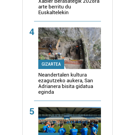
Xabier Berasategik 2028ra
arte berritu du
Euskaltelekin
4
GIZARTEA
Neandertalen kultura
ezagutzeko aukera, San
Adrianera bisita gidatua
eginda
5