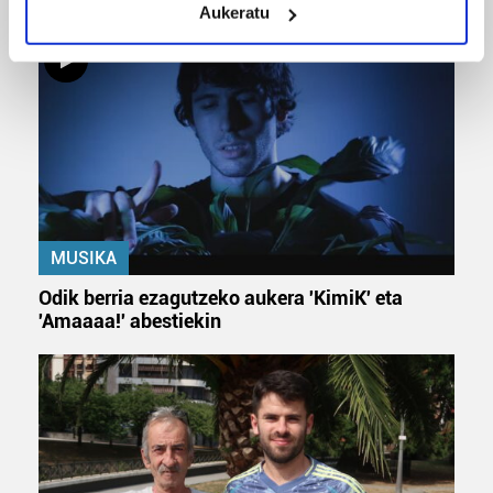
Aukeratu
Identify your device by actively scanning it for
specific characteristics (fingerprinting)
Find out more about how your personal data is processed
and set your preferences in the
details section
.
Guk eta gure bazkideek zure datu pertsonalak
prozesatzen ditugu, zure IP zenbakia, besteak beste,
teknologia erabiliz, cookieak adibidez, iragarki eta eduki
pertsonalizatuak eskaintzeko, iragarkiak eta edukia
MUSIKA
neurtzeko, jendeari buruzko informazioa biltzeko eta
produktuak garatzeko. Zure datuak nork eta zertarako
Odik berria ezagutzeko aukera 'KimiK' eta
erabiltzen dituen hauta dezakezu.
'Amaaaa!' abestiekin
Bazkide batzuek ez dizute baimenik eskatzen, eta beren
interes komertzial legitimoetan babesten dira. Ikusi gure
bazkideen zerrenda, beren ustez zein helburutarako
duten interes legitimoa eta horren aurka nola egin
dezakezun ikusteko.