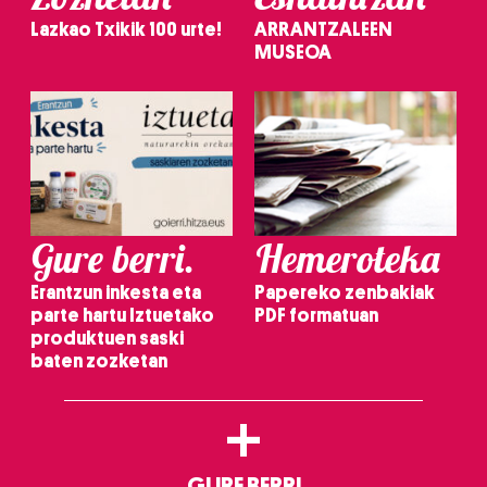
Lazkao Txikik 100 urte!
ARRANTZALEEN
MUSEOA
Gure berri.
Hemeroteka
Erantzun inkesta eta
Papereko zenbakiak
parte hartu Iztuetako
PDF formatuan
produktuen saski
baten zozketan
+
GURE BERRI