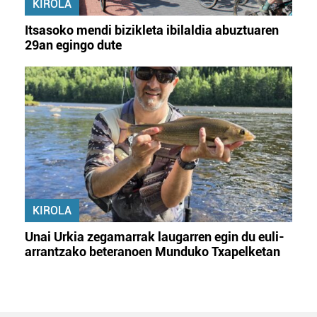
KIROLA
Itsasoko mendi bizikleta ibilaldia abuztuaren
29an egingo dute
KIROLA
Unai Urkia zegamarrak laugarren egin du euli-
arrantzako beteranoen Munduko Txapelketan