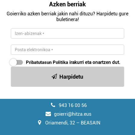
Azken berriak
Goierriko azken berriak jakin nahi dituzu? Harpidetu gure
buletinera!
Pribatutasun Politika
irakurri eta onartzen dut.
Harpidetu
943 16 00 56
goierri@hitza.eus
Oriamendi, 32 – BEASAIN