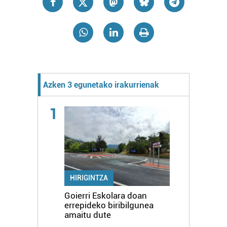
Azken 3 egunetako irakurrienak
1
HIRIGINTZA
Goierri Eskolara doan
errepideko biribilgunea
amaitu dute