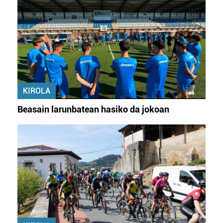
KIROLA
Beasain larunbatean hasiko da jokoan