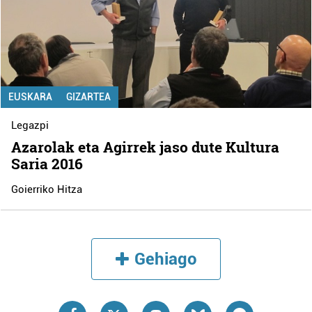
EUSKARA
GIZARTEA
Legazpi
Azarolak eta Agirrek jaso dute Kultura
Saria 2016
Goierriko Hitza
Gehiago