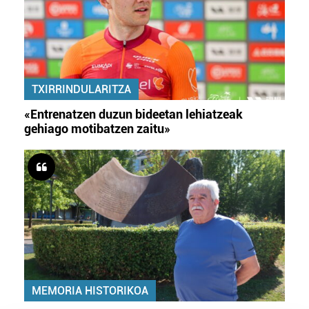
TXIRRINDULARITZA
«Entrenatzen duzun bideetan lehiatzeak
gehiago motibatzen zaitu»
MEMORIA HISTORIKOA