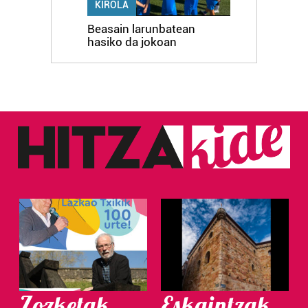
KIROLA
Beasain larunbatean
hasiko da jokoan
Zozketak
Eskaintzak