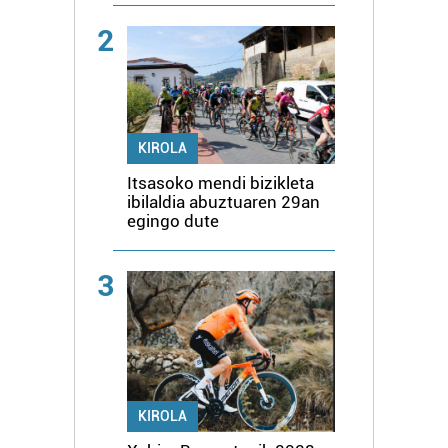
2
KIROLA
Itsasoko mendi bizikleta
ibilaldia abuztuaren 29an
egingo dute
3
KIROLA