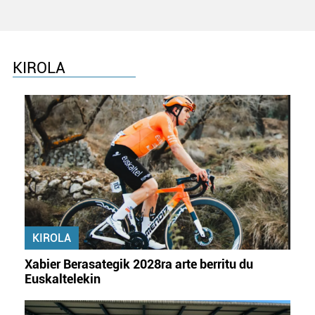
KIROLA
KIROLA
Xabier Berasategik 2028ra arte berritu du
Euskaltelekin