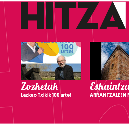
Zozketak
Eskaintz
Lazkao Txikik 100 urte!
ARRANTZALEEN