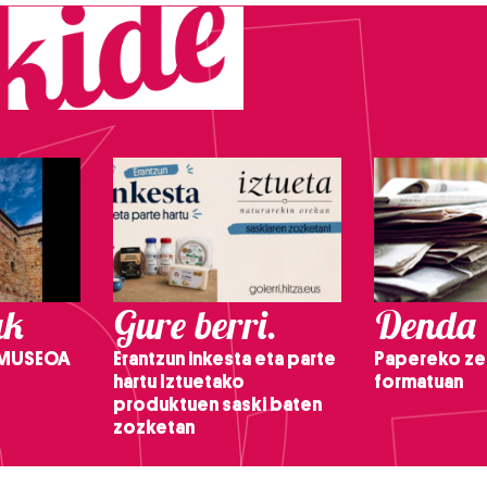
ak
Gure berri.
Denda
 MUSEOA
Erantzun inkesta eta parte
Papereko ze
hartu Iztuetako
formatuan
produktuen saski baten
zozketan