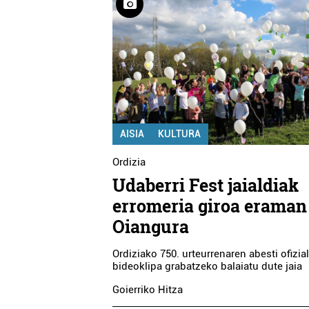
AISIA
KULTURA
Ordizia
Udaberri Fest jaialdiak
erromeria giroa eraman
Oiangura
Ordiziako 750. urteurrenaren abesti ofizia
bideoklipa grabatzeko balaiatu dute jaia
Goierriko Hitza