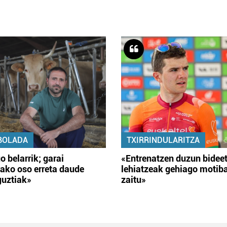
BOLADA
TXIRRINDULARITZA
o belarrik; garai
«Entrenatzen duzun bidee
ako oso erreta daude
lehiatzeak gehiago motib
guztiak»
zaitu»