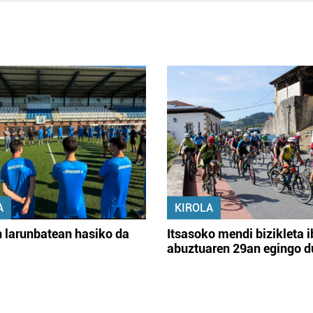
A
KIROLA
 larunbatean hasiko da
Itsasoko mendi bizikleta i
abuztuaren 29an egingo d