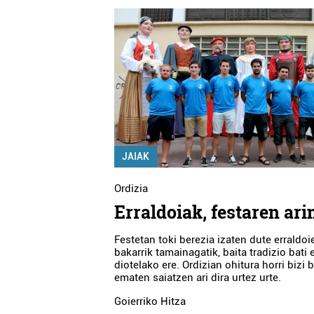
JAIAK
Ordizia
Erraldoiak, festaren ar
Festetan toki berezia izaten dute erraldoi
bakarrik tamainagatik, baita tradizio bati
diotelako ere. Ordizian ohitura horri bizi b
ematen saiatzen ari dira urtez urte.
Goierriko Hitza