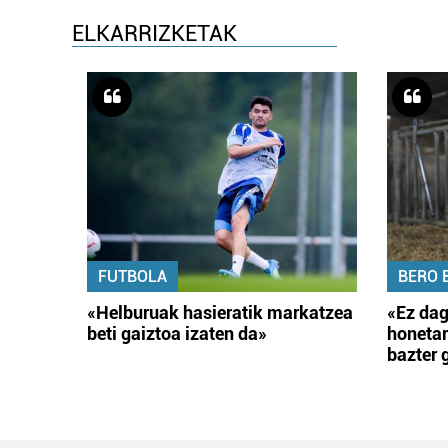
ELKARRIZKETAK
FUTBOLA
BERO 
«Helburuak hasieratik markatzea
«Ez dag
beti gaiztoa izaten da»
honetar
bazter 