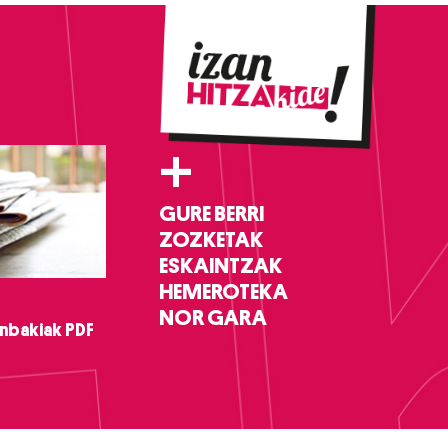
+
GURE BERRI
ZOZKETAK
ESKAINTZAK
HEMEROTEKA
NOR GARA
nbakiak PDF