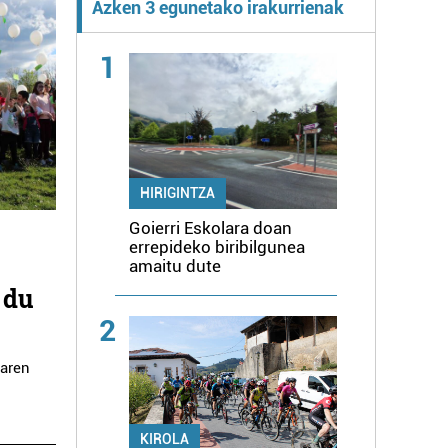
Azken 3 egunetako irakurrienak
1
HIRIGINTZA
Goierri Eskolara doan
errepideko biribilgunea
amaitu dute
 du
2
laren
KIROLA