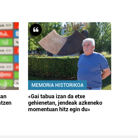
MEMORIA HISTORIKOA
tan
«Gai tabua izan da etxe
atzen
gehienetan, jendeak azkeneko
momentuan hitz egin du»