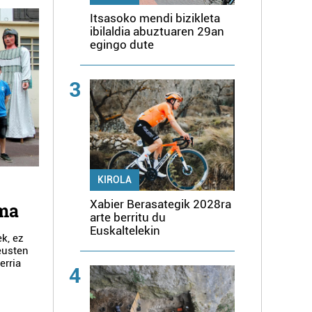
Itsasoko mendi bizikleta
ibilaldia abuztuaren 29an
egingo dute
3
KIROLA
Xabier Berasategik 2028ra
ima
arte berritu du
Euskaltelekin
ek, ez
 eusten
erria
4