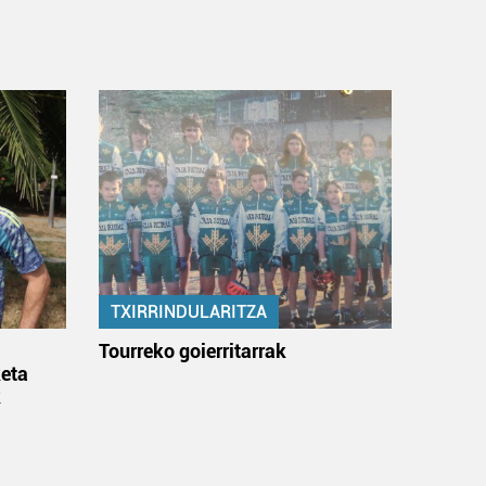
TXIRRINDULARITZA
:
Tourreko goierritarrak
eta
k