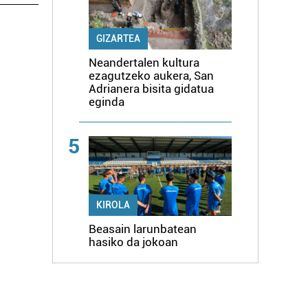
GIZARTEA
Neandertalen kultura
ezagutzeko aukera, San
Adrianera bisita gidatua
eginda
5
KIROLA
Beasain larunbatean
hasiko da jokoan