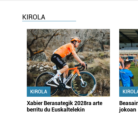
KIROLA
KIROLA
KIROL
Xabier Berasategik 2028ra arte
Beasain
berritu du Euskaltelekin
jokoan