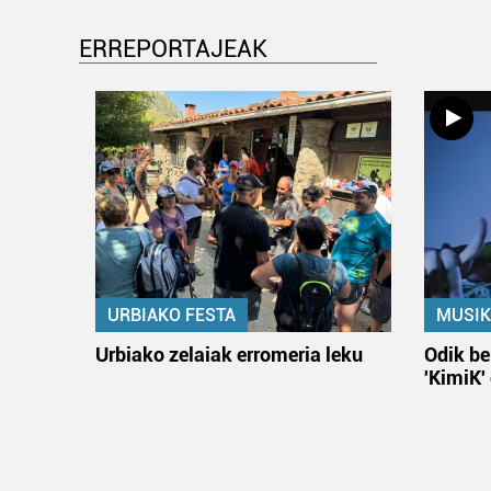
ERREPORTAJEAK
URBIAKO FESTA
MUSIK
Urbiako zelaiak erromeria leku
Odik be
'KimiK'