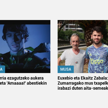
A
MUSA
rria ezagutzeko aukera
Euxebio eta Ekaitz Zabala
 eta 'Amaaaa!' abestiekin
Zumarragako mus txapelk
irabazi duten aita-semea