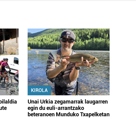
KIROLA
bilaldia
Unai Urkia zegamarrak laugarren
ute
egin du euli-arrantzako
beteranoen Munduko Txapelketan