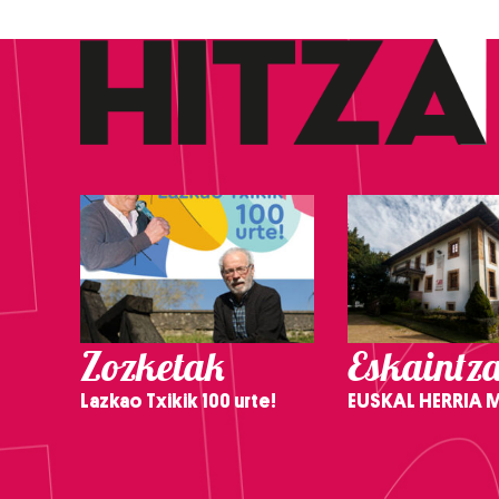
Zozketak
Eskaintz
Lazkao Txikik 100 urte!
EUSKAL HERRIA