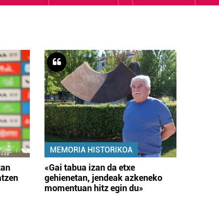
MEMORIA HISTORIKOA
tan
«Gai tabua izan da etxe
atzen
gehienetan, jendeak azkeneko
momentuan hitz egin du»