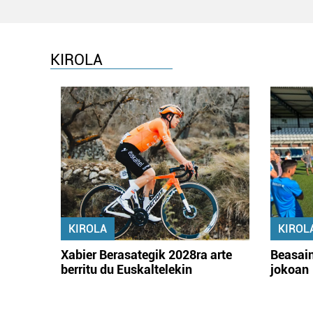
KIROLA
KIROLA
KIROL
Xabier Berasategik 2028ra arte
Beasain
berritu du Euskaltelekin
jokoan