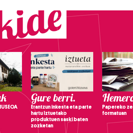
ak
Gure berri.
Hemero
 MUSEOA
Erantzun inkesta eta parte
Papereko ze
hartu Iztuetako
formatuan
produktuen saski baten
zozketan