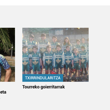
TXIRRINDULARITZA
:
Tourreko goierritarrak
eta
k