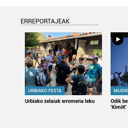
ERREPORTAJEAK
URBIAKO FESTA
MUSIK
Urbiako zelaiak erromeria leku
Odik be
'KimiK'