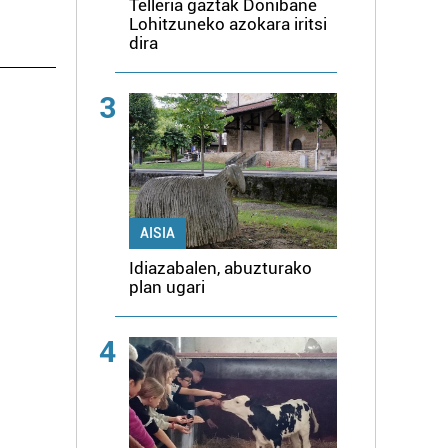
Telleria gaztak Donibane
Lohitzuneko azokara iritsi
dira
3
AISIA
Idiazabalen, abuzturako
plan ugari
4