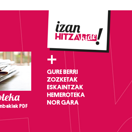
+
GURE BERRI
ZOZKETAK
ESKAINTZAK
teka
HEMEROTEKA
NOR GARA
nbakiak PDF