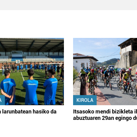
A
KIROLA
 larunbatean hasiko da
Itsasoko mendi bizikleta i
abuztuaren 29an egingo d