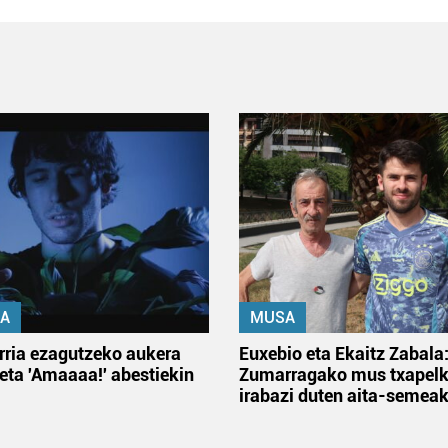
A
MUSA
rria ezagutzeko aukera
Euxebio eta Ekaitz Zabala
 eta 'Amaaaa!' abestiekin
Zumarragako mus txapelk
irabazi duten aita-semea