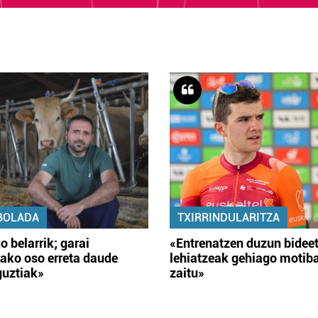
BOLADA
TXIRRINDULARITZA
o belarrik; garai
«Entrenatzen duzun bidee
ako oso erreta daude
lehiatzeak gehiago motib
guztiak»
zaitu»