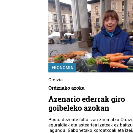
EKONOMIA
Ordizia
Ordiziako azoka
Azenario ederrak giro
goibeleko azokan
Postu dezente falta izan ziren atzo Ordizi
eguraldiak eta asteartea izateak ez baitz
lagundu. Gabonetako koroatxoak eta izei