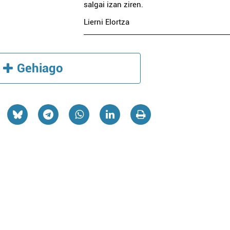
salgai izan ziren.
Lierni Elortza
Gehiago