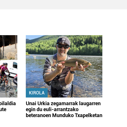
KIROLA
bilaldia
Unai Urkia zegamarrak laugarren
ute
egin du euli-arrantzako
beteranoen Munduko Txapelketan