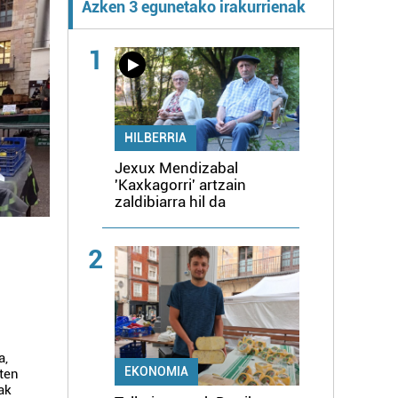
Azken 3 egunetako irakurrienak
1
HILBERRIA
Jexux Mendizabal
'Kaxkagorri' artzain
zaldibiarra hil da
2
a,
EKONOMIA
uten
ak