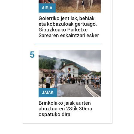
AISIA
Goierriko jentilak, behiak
eta kobazuloak gertuago,
Gipuzkoako Parketxe
Sarearen eskaintzari esker
5
JAIAK
Brinkolako jaiak aurten
abuztuaren 28tik 30era
ospatuko dira