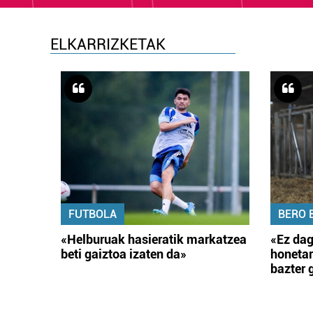
ELKARRIZKETAK
FUTBOLA
BERO 
«Helburuak hasieratik markatzea
«Ez dag
beti gaiztoa izaten da»
honetar
bazter 