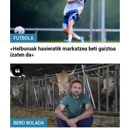
FUTBOLA
«Helburuak hasieratik markatzea beti gaiztoa
izaten da»
BERO BOLADA