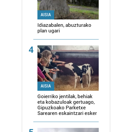
AISIA
Idiazabalen, abuzturako
plan ugari
4
AISIA
Goierriko jentilak, behiak
eta kobazuloak gertuago,
Gipuzkoako Parketxe
Sarearen eskaintzari esker