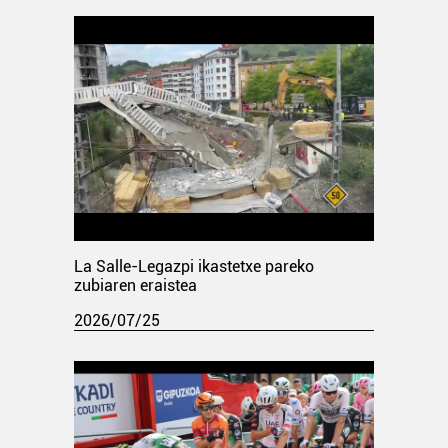
La Salle-Legazpi ikastetxe pareko
zubiaren eraistea
2026/07/25