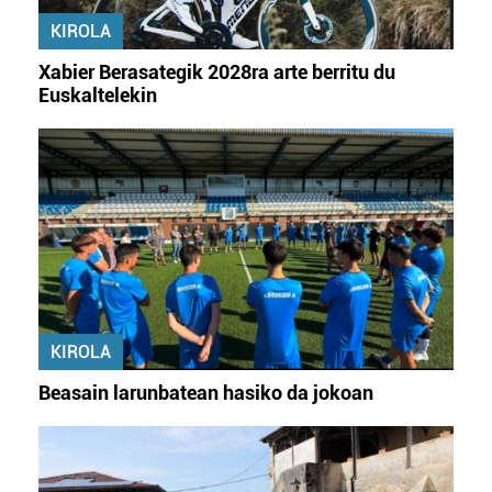
erabiltzeko baimen esplizitua ematen diguzu.
Gehiago
KIROLA
irakurri
Xabier Berasategik 2028ra arte berritu du
Euskaltelekin
KIROLA
Beasain larunbatean hasiko da jokoan