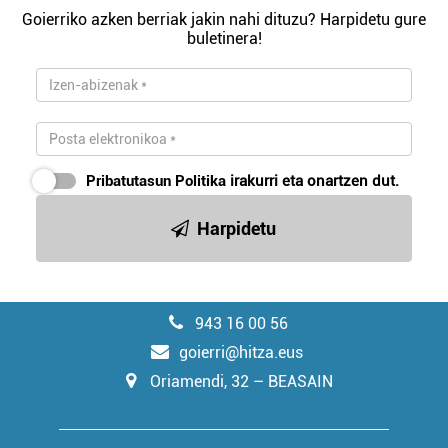
Goierriko azken berriak jakin nahi dituzu? Harpidetu gure
buletinera!
Pribatutasun Politika
irakurri eta onartzen dut.
Harpidetu
943 16 00 56
goierri@hitza.eus
Oriamendi, 32 – BEASAIN