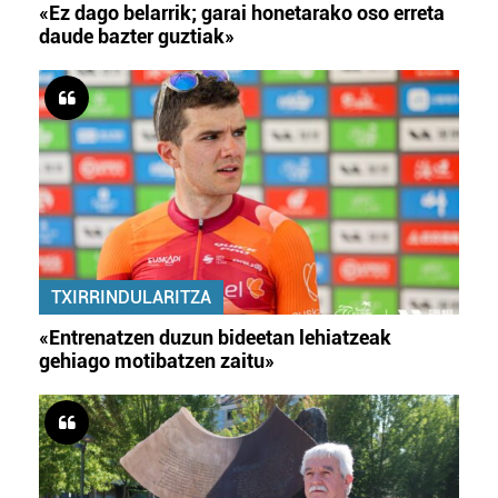
«Ez dago belarrik; garai honetarako oso erreta
daude bazter guztiak»
TXIRRINDULARITZA
«Entrenatzen duzun bideetan lehiatzeak
gehiago motibatzen zaitu»