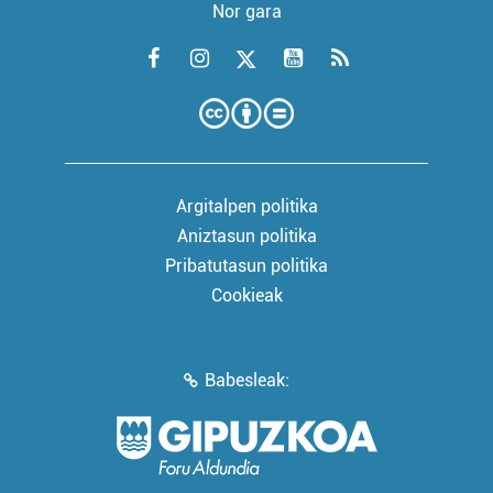
Nor gara
Argitalpen politika
Aniztasun politika
Pribatutasun politika
Cookieak
Babesleak: