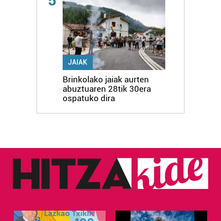
5
JAIAK
Brinkolako jaiak aurten
abuztuaren 28tik 30era
ospatuko dira