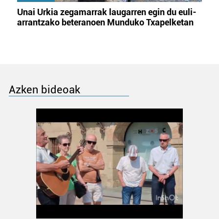
Unai Urkia zegamarrak laugarren egin du euli-
arrantzako beteranoen Munduko Txapelketan
Azken bideoak