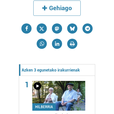
Gehiago
Azken 3 egunetako irakurrienak
1
HILBERRIA