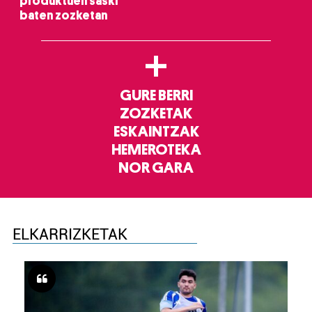
produktuen saski
baten zozketan
+
GURE BERRI
ZOZKETAK
ESKAINTZAK
HEMEROTEKA
NOR GARA
ELKARRIZKETAK