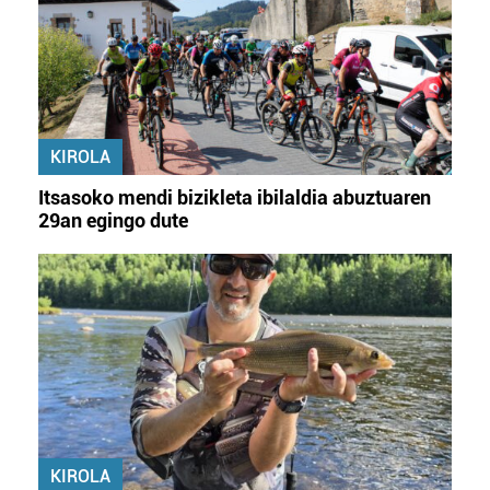
KIROLA
Itsasoko mendi bizikleta ibilaldia abuztuaren
29an egingo dute
KIROLA