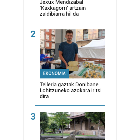
Jexux Mendizabal
'Kaxkagorri' artzain
zaldibiarra hil da
2
EKONOMIA
Telleria gaztak Donibane
Lohitzuneko azokara iritsi
dira
3