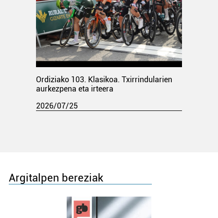
Ordiziako 103. Klasikoa. Txirrindularien
aurkezpena eta irteera
2026/07/25
Argitalpen bereziak