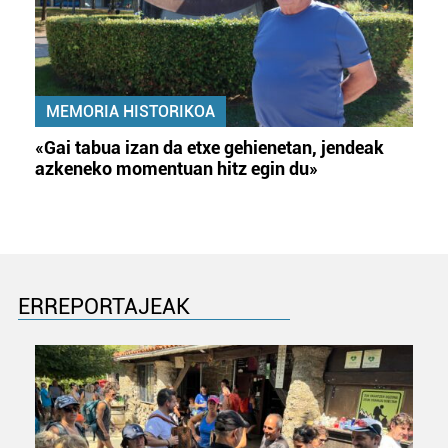
MEMORIA HISTORIKOA
«Gai tabua izan da etxe gehienetan, jendeak
azkeneko momentuan hitz egin du»
ERREPORTAJEAK