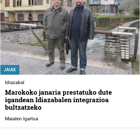
JAIAK
Idiazabal
Marokoko janaria prestatuko dute
igandean Idiazabalen integrazioa
bultzatzeko
Maialen Igartua