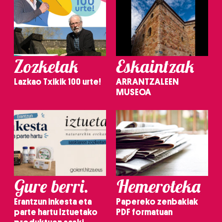
Zozketak
Eskaintzak
Lazkao Txikik 100 urte!
ARRANTZALEEN
MUSEOA
Gure berri.
Hemeroteka
Erantzun inkesta eta
Papereko zenbakiak
parte hartu Iztuetako
PDF formatuan