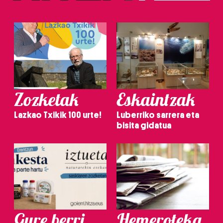
Zozketak
Eskaintzak
Lazkao Txikik 100 urte!
Luberriko sarrera eta
bisita gidatua
Gure berri.
Hemeroteka