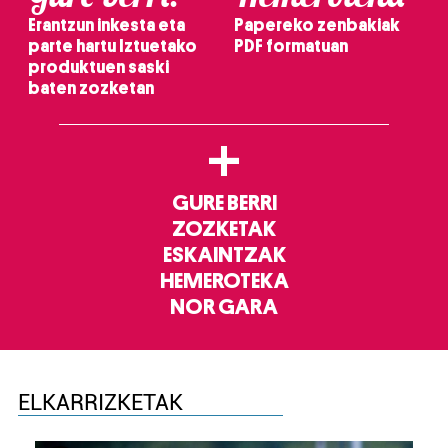
Erantzun inkesta eta
Papereko zenbakiak
parte hartu Iztuetako
PDF formatuan
produktuen saski
baten zozketan
+
GURE BERRI
ZOZKETAK
ESKAINTZAK
HEMEROTEKA
NOR GARA
ELKARRIZKETAK