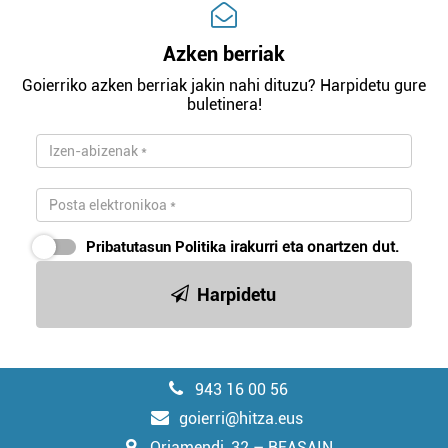
Azken berriak
Goierriko azken berriak jakin nahi dituzu? Harpidetu gure
buletinera!
Pribatutasun Politika
irakurri eta onartzen dut.
Harpidetu
943 16 00 56
goierri@hitza.eus
Oriamendi, 32 – BEASAIN