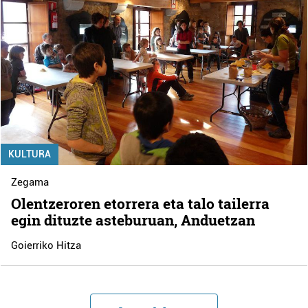
KULTURA
Zegama
Olentzeroren etorrera eta talo tailerra
egin dituzte asteburuan, Anduetzan
Goierriko Hitza