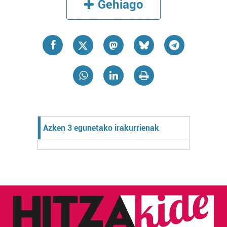
Gehiago
Azken 3 egunetako irakurrienak