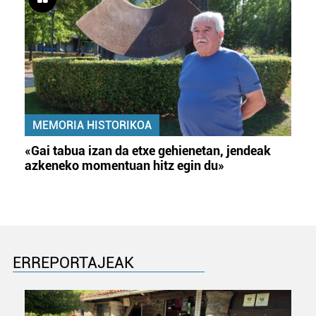
MEMORIA HISTORIKOA
«Gai tabua izan da etxe gehienetan, jendeak
azkeneko momentuan hitz egin du»
ERREPORTAJEAK