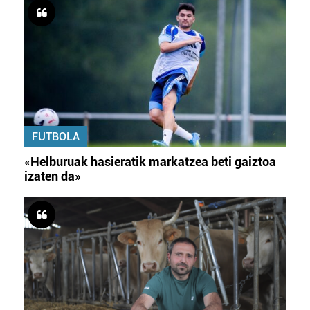
FUTBOLA
«Helburuak hasieratik markatzea beti gaiztoa
izaten da»