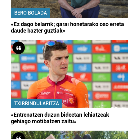
BERO BOLADA
«Ez dago belarrik; garai honetarako oso erreta
daude bazter guztiak»
TXIRRINDULARITZA
«Entrenatzen duzun bideetan lehiatzeak
gehiago motibatzen zaitu»