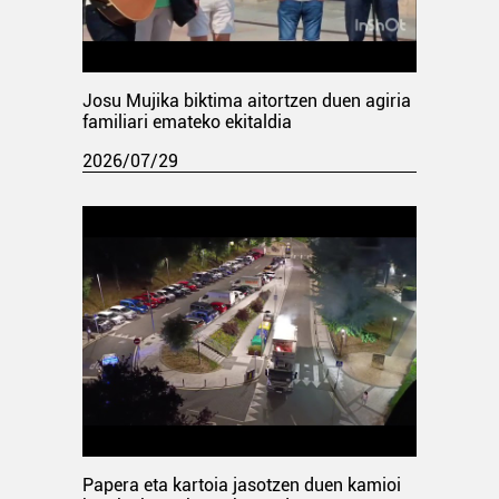
Josu Mujika biktima aitortzen duen agiria
familiari emateko ekitaldia
2026/07/29
Papera eta kartoia jasotzen duen kamioi