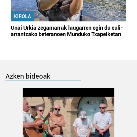
KIROLA
Unai Urkia zegamarrak laugarren egin du euli-
arrantzako beteranoen Munduko Txapelketan
Azken bideoak