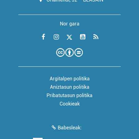
Nor gara
Argitalpen politika
Aniztasun politika
Pribatutasun politika
Cookieak
Babesleak: