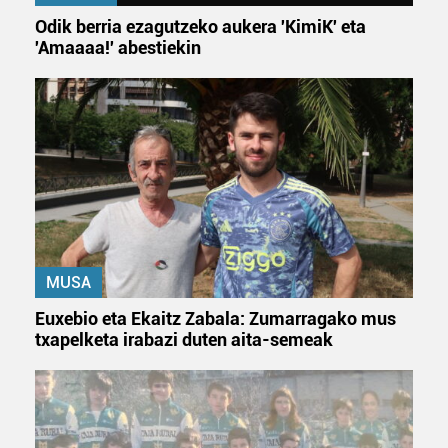
Odik berria ezagutzeko aukera 'KimiK' eta
'Amaaaa!' abestiekin
MUSA
Euxebio eta Ekaitz Zabala: Zumarragako mus
txapelketa irabazi duten aita-semeak