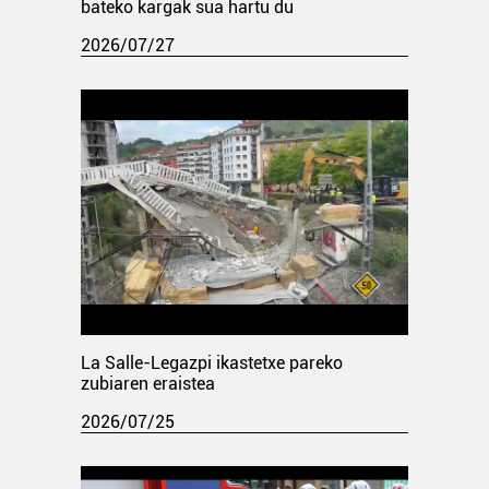
bateko kargak sua hartu du
2026/07/27
La Salle-Legazpi ikastetxe pareko
zubiaren eraistea
2026/07/25