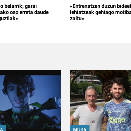
o belarrik; garai
«Entrenatzen duzun bidee
ako oso erreta daude
lehiatzeak gehiago motib
guztiak»
zaitu»
A
MUSA