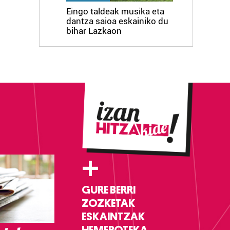
Eingo taldeak musika eta
dantza saioa eskainiko du
bihar Lazkaon
+
GURE BERRI
ZOZKETAK
ESKAINTZAK
HEMEROTEKA