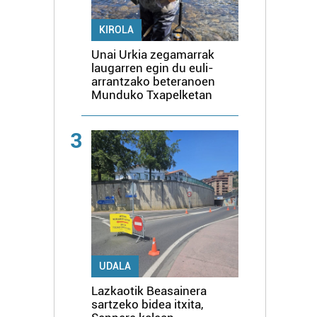
KIROLA
Unai Urkia zegamarrak
laugarren egin du euli-
arrantzako beteranoen
Munduko Txapelketan
3
UDALA
Lazkaotik Beasainera
sartzeko bidea itxita,