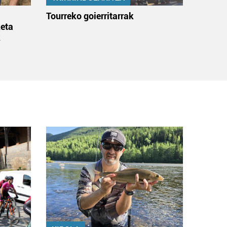
:
Tourreko goierritarrak
eta
k