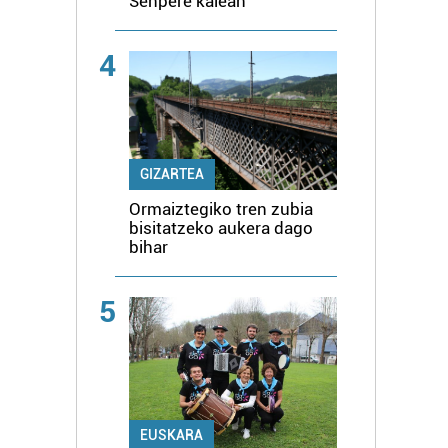
Senpere kalean
4
GIZARTEA
Ormaiztegiko tren zubia
bisitatzeko aukera dago
bihar
5
EUSKARA