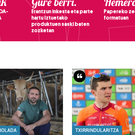
ak
Gure berri.
Hemero
OA-
Erantzun inkesta eta parte
Papereko ze
A
hartu Iztuetako
formatuan
produktuen saski baten
zozketan
BOLADA
TXIRRINDULARITZA