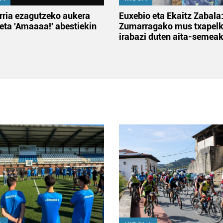
rria ezagutzeko aukera
Euxebio eta Ekaitz Zabala
 eta 'Amaaaa!' abestiekin
Zumarragako mus txapelk
irabazi duten aita-semea