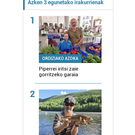
Azken 3 egunetako irakurrienak
1
ORDIZIAKO AZOKA
Piperrei iritsi zaie
gorritzeko garaia
2