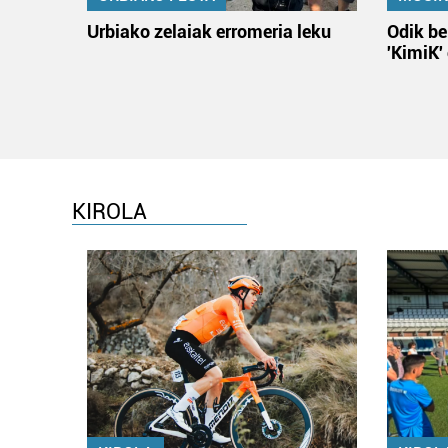
Urbiako zelaiak erromeria leku
Odik be
'KimiK'
KIROLA