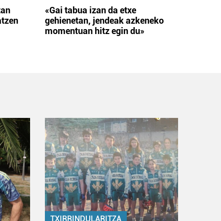
tan
«Gai tabua izan da etxe
atzen
gehienetan, jendeak azkeneko
momentuan hitz egin du»
TXIRRINDULARITZA