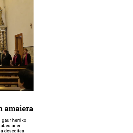
en amaiera
 gaur herriko
 abeslariei
ea desegitea