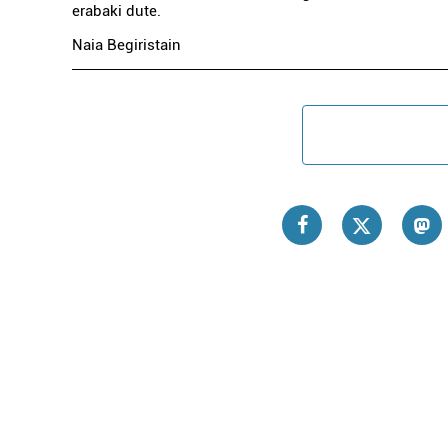
erabaki dute.
Naia Begiristain