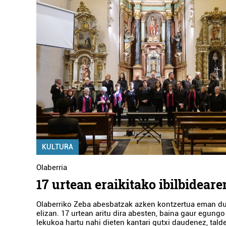
KULTURA
Olaberria
17 urtean eraikitako ibilbidear
Olaberriko Zeba abesbatzak azken kontzertua eman du
elizan. 17 urtean aritu dira abesten, baina gaur egungo
lekukoa hartu nahi dieten kantari gutxi daudenez, tald