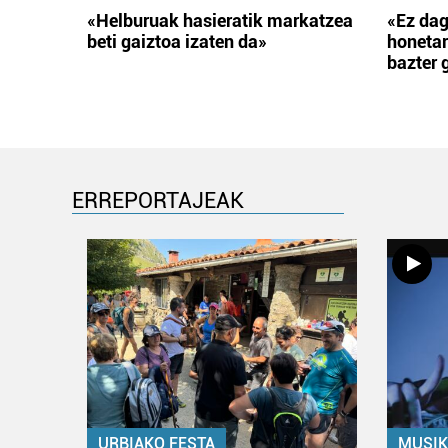
«Helburuak hasieratik markatzea
«Ez dag
beti gaiztoa izaten da»
honetar
bazter 
ERREPORTAJEAK
URBIAKO FESTA
MUSIK