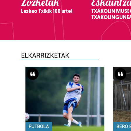
Zozketak
Eskaintz
Lazkao Txikik 100 urte!
TXAKOLIN MUSE
TXAKOLINGUNE
ELKARRIZKETAK
FUTBOLA
BERO 