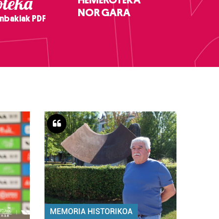
teka
NOR GARA
nbakiak PDF
MEMORIA HISTORIKOA