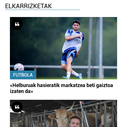
ELKARRIZKETAK
FUTBOLA
«Helburuak hasieratik markatzea beti gaiztoa
izaten da»