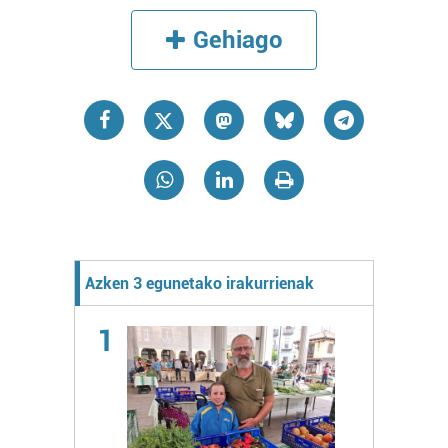
Gehiago
Azken 3 egunetako irakurrienak
1