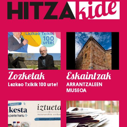
Zozketak
Eskaintzak
Lazkao Txikik 100 urte!
ARRANTZALEEN
MUSEOA