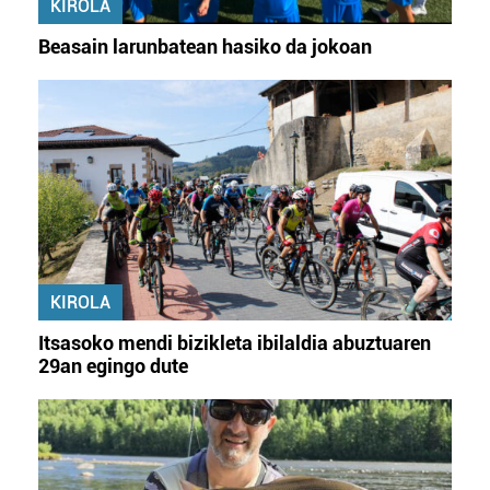
KIROLA
Beasain larunbatean hasiko da jokoan
KIROLA
Itsasoko mendi bizikleta ibilaldia abuztuaren
29an egingo dute