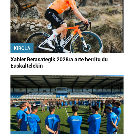
KIROLA
Xabier Berasategik 2028ra arte berritu du
Euskaltelekin