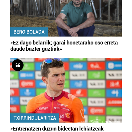
BERO BOLADA
«Ez dago belarrik; garai honetarako oso erreta
daude bazter guztiak»
TXIRRINDULARITZA
«Entrenatzen duzun bideetan lehiatzeak