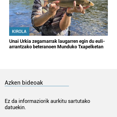
KIROLA
Unai Urkia zegamarrak laugarren egin du euli-
arrantzako beteranoen Munduko Txapelketan
Azken bideoak
Ez da informaziorik aurkitu sartutako
datuekin.