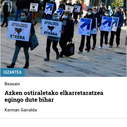
GIZARTEA
Beasain
Azken ostiraletako elkarretaratzea
egingo dute bihar
Kerman Garralda