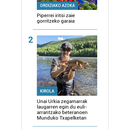
ORDIZIAKO AZOKA
Piperrei iritsi zaie
gorritzeko garaia
2
KIROLA
Unai Urkia zegamarrak
laugarren egin du euli-
arrantzako beteranoen
Munduko Txapelketan