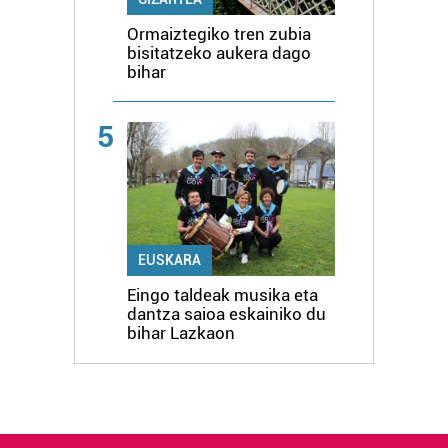
Ormaiztegiko tren zubia
bisitatzeko aukera dago
bihar
5
EUSKARA
Eingo taldeak musika eta
dantza saioa eskainiko du
bihar Lazkaon