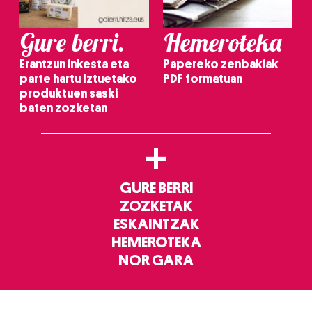
Gure berri.
Hemeroteka
Erantzun inkesta eta
Papereko zenbakiak
parte hartu Iztuetako
PDF formatuan
produktuen saski
baten zozketan
+
GURE BERRI
ZOZKETAK
ESKAINTZAK
HEMEROTEKA
NOR GARA