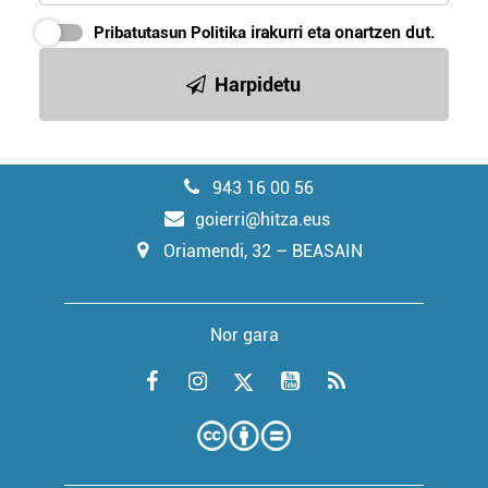
Pribatutasun Politika
irakurri eta onartzen dut.
Harpidetu
943 16 00 56
goierri@hitza.eus
Oriamendi, 32 – BEASAIN
Nor gara