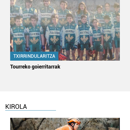
TXIRRINDULARITZA
Tourreko goierritarrak
KIROLA