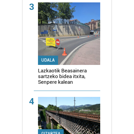
3
UDALA
Lazkaotik Beasainera
sartzeko bidea itxita,
Senpere kalean
4
GIZARTEA