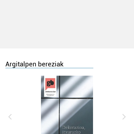
Argitalpen bereziak