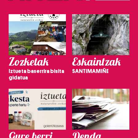
Zozketak
Eskaintzak
Iztueta baserrira bisita
SANTIMAMIÑE
gidatua
Gure berri.
Denda