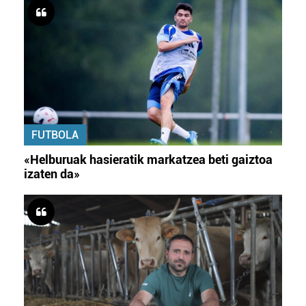
FUTBOLA
«Helburuak hasieratik markatzea beti gaiztoa
izaten da»