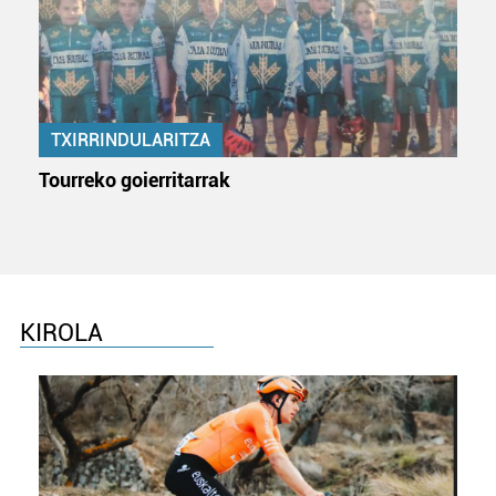
pertsonalizatuak eskaintzeko, iragarkiak eta edukia
neurtzeko, jendeari buruzko informazioa biltzeko eta
produktuak garatzeko. Zure datuak nork eta zertarako
erabiltzen dituen hauta dezakezu.
TXIRRINDULARITZA
Bazkide batzuek ez dizute baimenik eskatzen, eta beren
interes komertzial legitimoetan babesten dira. Ikusi gure
Tourreko goierritarrak
bazkideen zerrenda, beren ustez zein helburutarako
duten interes legitimoa eta horren aurka nola egin
dezakezun ikusteko.
Lortu zure datu pertsonalak prozesatzeko moduari
buruzko informazio gehiago eta ezarri zure lehentasunak
KIROLA
datuen atalean. Edozein unetan alda edo ken dezakezu
zure baimena Cookieen adierazpenean.
Webgune honek cookie propioak eta hirugarrenen cookie-
fitxategiak erabiltzen ditu. Zure esperientzia eta
zerbitzuak hobetzeko asmoz, cookie teknologiaz