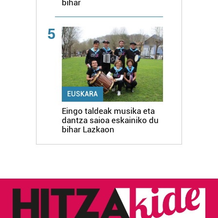
bihar
5
EUSKARA
Eingo taldeak musika eta
dantza saioa eskainiko du
bihar Lazkaon