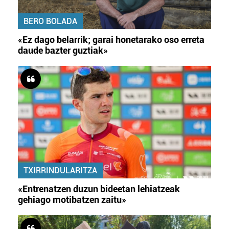
BERO BOLADA
«Ez dago belarrik; garai honetarako oso erreta
daude bazter guztiak»
TXIRRINDULARITZA
«Entrenatzen duzun bideetan lehiatzeak
gehiago motibatzen zaitu»