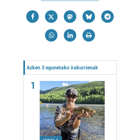
Azken 3 egunetako irakurrienak
1