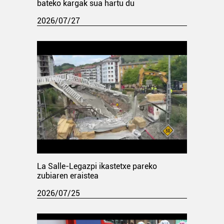
bateko kargak sua hartu du
2026/07/27
La Salle-Legazpi ikastetxe pareko
zubiaren eraistea
2026/07/25