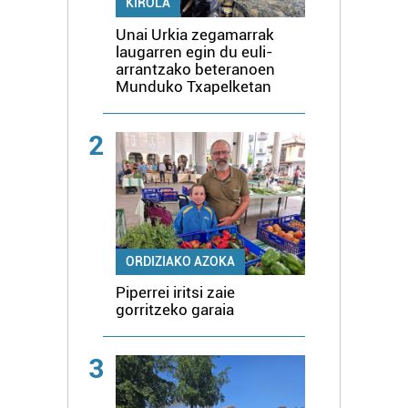
KIROLA
Unai Urkia zegamarrak
laugarren egin du euli-
arrantzako beteranoen
Munduko Txapelketan
2
ORDIZIAKO AZOKA
Piperrei iritsi zaie
gorritzeko garaia
3