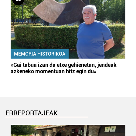
MEMORIA HISTORIKOA
«Gai tabua izan da etxe gehienetan, jendeak
azkeneko momentuan hitz egin du»
ERREPORTAJEAK