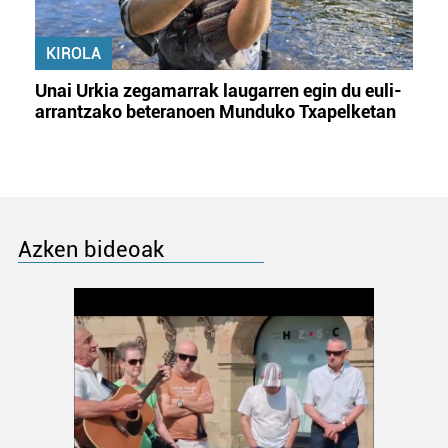
KIROLA
Unai Urkia zegamarrak laugarren egin du euli-
arrantzako beteranoen Munduko Txapelketan
Azken bideoak