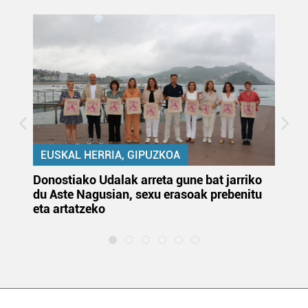
EUSKAL HERRIA, GIPUZKOA
Donostiako Udalak arreta gune bat jarriko
Ur
du Aste Nagusian, sexu erasoak prebenitu
es
eta artatzeko
lu