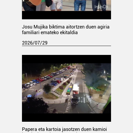
Josu Mujika biktima aitortzen duen agiria
familiari emateko ekitaldia
2026/07/29
Papera eta kartoia jasotzen duen kamioi