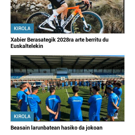
baliatzen gara. Ohar hau onartuz gero, teknologia hori
erabiltzeko baimen esplizitua ematen diguzu.
Gehiago
irakurri
KIROLA
Xabier Berasategik 2028ra arte berritu du
Euskaltelekin
KIROLA
Beasain larunbatean hasiko da jokoan