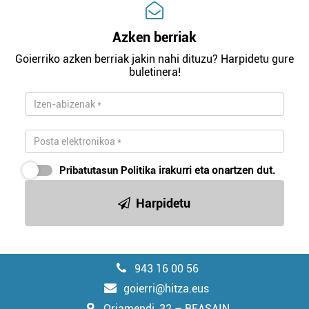
Azken berriak
Goierriko azken berriak jakin nahi dituzu? Harpidetu gure
buletinera!
Pribatutasun Politika
irakurri eta onartzen dut.
Harpidetu
943 16 00 56
goierri@hitza.eus
Oriamendi, 32 – BEASAIN