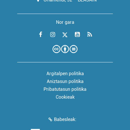
Nor gara
Argitalpen politika
Aniztasun politika
Pribatutasun politika
Cookieak
Babesleak: