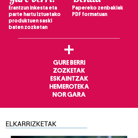
Erantzun inkesta eta
Papereko zenbakiak
parte hartu Iztuetako
PDF formatuan
produktuen saski
baten zozketan
+
GURE BERRI
ZOZKETAK
ESKAINTZAK
HEMEROTEKA
NOR GARA
ELKARRIZKETAK