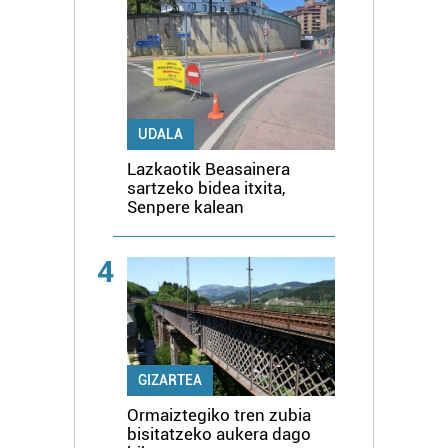
UDALA
Lazkaotik Beasainera
sartzeko bidea itxita,
Senpere kalean
4
GIZARTEA
Ormaiztegiko tren zubia
bisitatzeko aukera dago