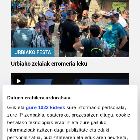
URBIAKO FESTA
Urbiako zelaiak erromeria leku
Datuen erabilera arduratsua
Guk eta
gure 1022 kideek
sure informacio pertsonala,
zure IP zenbakia, esaterako, prozesatzen ditugu, cookie
bezalako teknologiak erabiliz eta zure gailuko
informazioak azitzen dugu publizitate eta eduki
MUSIKA
pertsonalizatua, publizitatearen eta edukiaren neurketa,