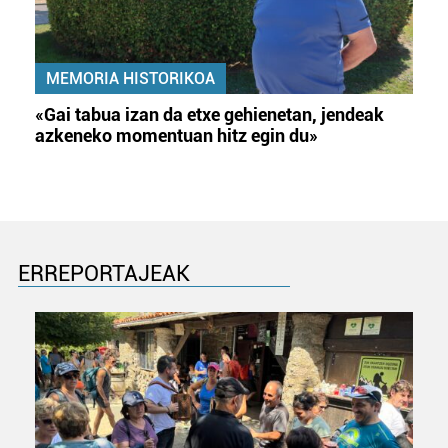
MEMORIA HISTORIKOA
«Gai tabua izan da etxe gehienetan, jendeak
azkeneko momentuan hitz egin du»
ERREPORTAJEAK