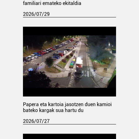
familiari emateko ekitaldia
2026/07/29
Papera eta kartoia jasotzen duen kamioi
bateko kargak sua hartu du
2026/07/27