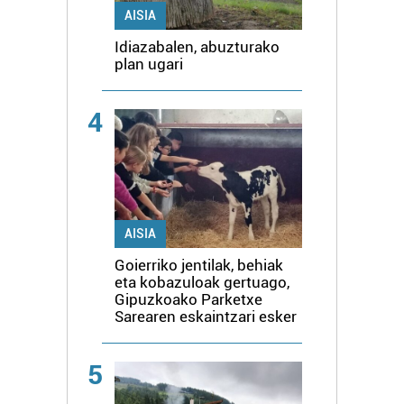
AISIA
Idiazabalen, abuzturako
plan ugari
4
AISIA
Goierriko jentilak, behiak
eta kobazuloak gertuago,
Gipuzkoako Parketxe
Sarearen eskaintzari esker
5