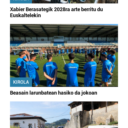
buruzko informazio gehiago eta ezarri zure lehentasunak
Xabier Berasategik 2028ra arte berritu du
datuen atalean. Edozein unetan alda edo ken dezakezu
Euskaltelekin
zure baimena Cookieen adierazpenean.
Webgune honek cookie propioak eta hirugarrenen cookie-
fitxategiak erabiltzen ditu. Zure esperientzia eta
zerbitzuak hobetzeko asmoz, cookie teknologiaz
baliatzen gara. Ohar hau onartuz gero, teknologia hori
erabiltzeko baimen esplizitua ematen diguzu.
Gehiago
irakurri
KIROLA
Beasain larunbatean hasiko da jokoan