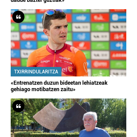
TXIRRINDULARITZA
«Entrenatzen duzun bideetan lehiatzeak
gehiago motibatzen zaitu»