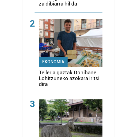
zaldibiarra hil da
2
EKONOMIA
Telleria gaztak Donibane
Lohitzuneko azokara iritsi
dira
3