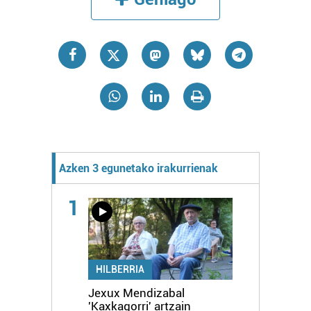
Azken 3 egunetako irakurrienak
1
HILBERRIA
Jexux Mendizabal
'Kaxkagorri' artzain