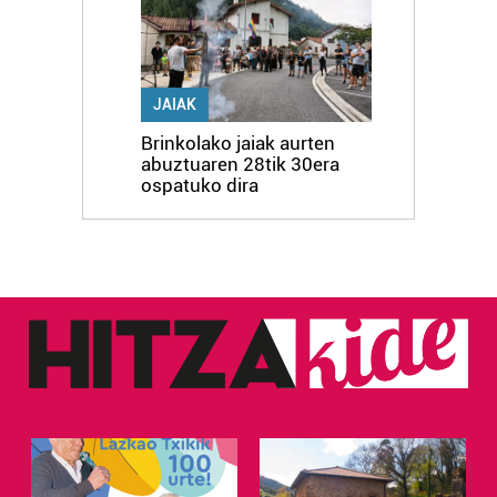
JAIAK
Brinkolako jaiak aurten
abuztuaren 28tik 30era
ospatuko dira