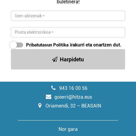
buletinera!
Pribatutasun Politika
irakurri eta onartzen dut.
Harpidetu
943 16 00 56
goierri@hitza.eus
Oriamendi, 32 – BEASAIN
Nor gara