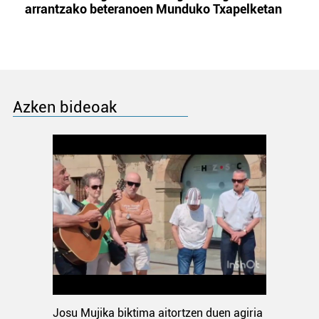
arrantzako beteranoen Munduko Txapelketan
Azken bideoak
Josu Mujika biktima aitortzen duen agiria