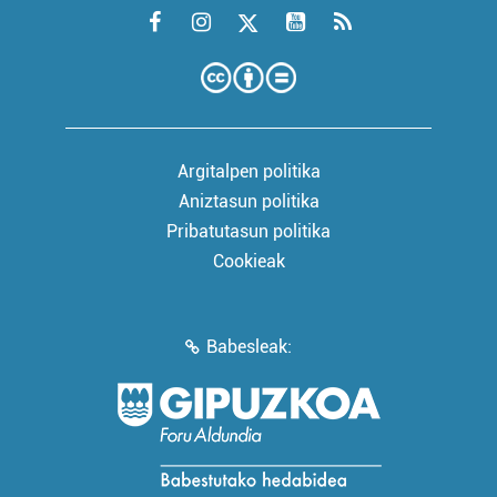
Argitalpen politika
Aniztasun politika
Pribatutasun politika
Cookieak
Babesleak: