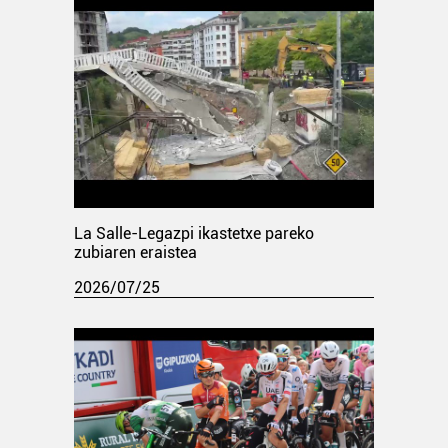
La Salle-Legazpi ikastetxe pareko
zubiaren eraistea
2026/07/25