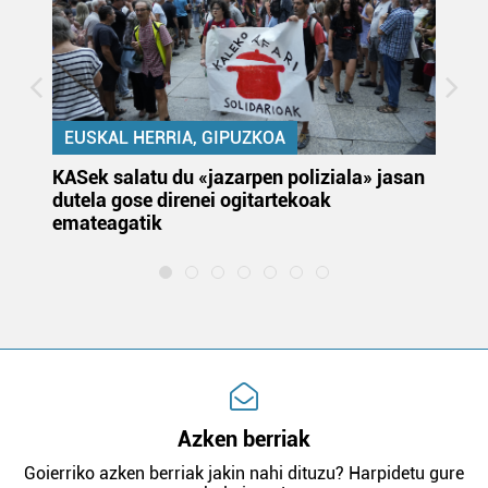
EUSKAL HERRIA, GIPUZKOA
KASek salatu du «jazarpen poliziala» jasan
Pa
dutela gose direnei ogitartekoak
da
emateagatik
«s
Azken berriak
Goierriko azken berriak jakin nahi dituzu? Harpidetu gure