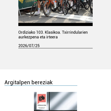
Ordiziako 103. Klasikoa. Txirrindularien
aurkezpena eta irteera
2026/07/25
Argitalpen bereziak