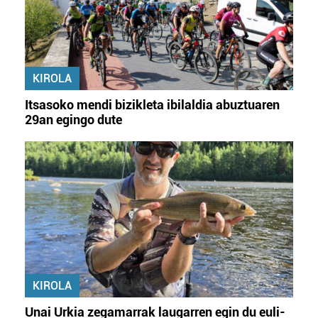
KIROLA
Itsasoko mendi bizikleta ibilaldia abuztuaren
29an egingo dute
KIROLA
Unai Urkia zegamarrak laugarren egin du euli-