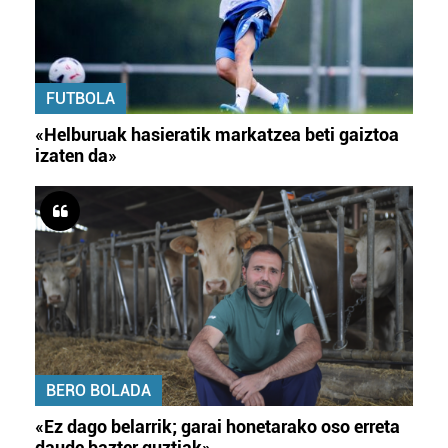
FUTBOLA
«Helburuak hasieratik markatzea beti gaiztoa
izaten da»
BERO BOLADA
«Ez dago belarrik; garai honetarako oso erreta
daude bazter guztiak»