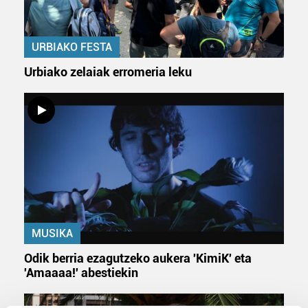
URBIAKO FESTA
Urbiako zelaiak erromeria leku
MUSIKA
Odik berria ezagutzeko aukera 'KimiK' eta
'Amaaaa!' abestiekin