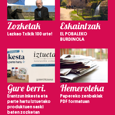
Zozketak
Eskaintzak
Lazkao Txikik 100 urte!
EL POBALEKO
BURDINOLA
Gure berri.
Hemeroteka
Erantzun inkesta eta
Papereko zenbakiak
parte hartu Iztuetako
PDF formatuan
produktuen saski
baten zozketan