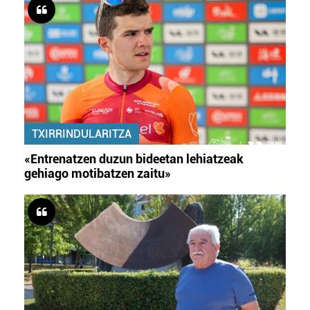
TXIRRINDULARITZA
«Entrenatzen duzun bideetan lehiatzeak
gehiago motibatzen zaitu»