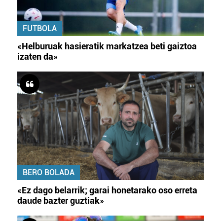
FUTBOLA
«Helburuak hasieratik markatzea beti gaiztoa
izaten da»
BERO BOLADA
«Ez dago belarrik; garai honetarako oso erreta
daude bazter guztiak»