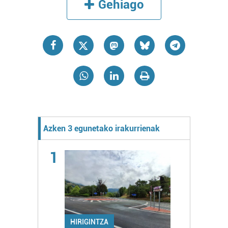
Gehiago
Azken 3 egunetako irakurrienak
1
HIRIGINTZA