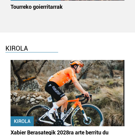
Tourreko goierritarrak
KIROLA
KIROLA
Xabier Berasategik 2028ra arte berritu du