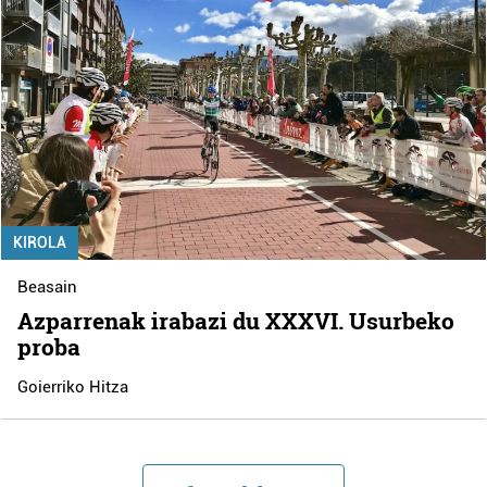
KIROLA
Beasain
Azparrenak irabazi du XXXVI. Usurbeko
proba
Goierriko Hitza