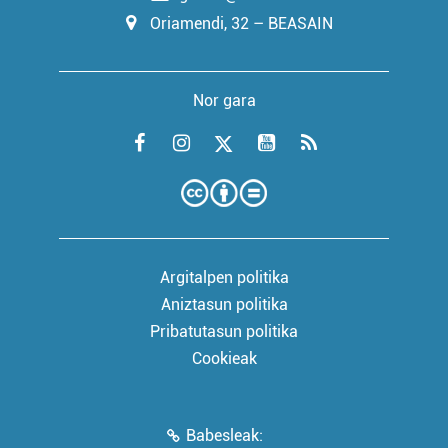
Oriamendi, 32 – BEASAIN
Nor gara
Argitalpen politika
Aniztasun politika
Pribatutasun politika
Cookieak
Babesleak: