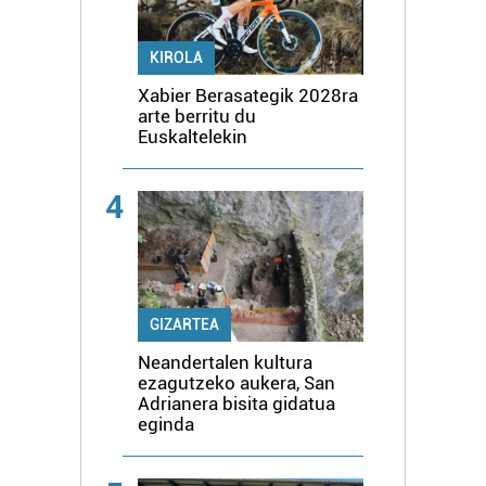
KIROLA
Xabier Berasategik 2028ra
arte berritu du
Euskaltelekin
4
GIZARTEA
Neandertalen kultura
ezagutzeko aukera, San
Adrianera bisita gidatua
eginda