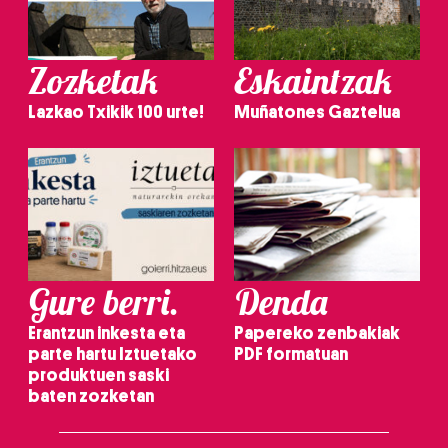
Zozketak
Eskaintzak
Lazkao Txikik 100 urte!
Muñatones Gaztelua
Gure berri.
Denda
Erantzun inkesta eta
Papereko zenbakiak
parte hartu Iztuetako
PDF formatuan
produktuen saski
baten zozketan