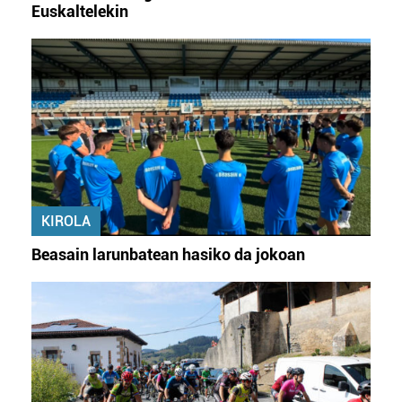
Euskaltelekin
KIROLA
Beasain larunbatean hasiko da jokoan