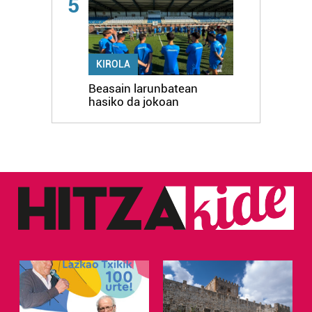
5
KIROLA
Beasain larunbatean
hasiko da jokoan