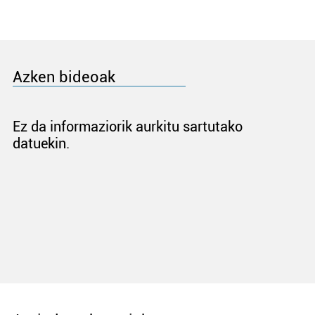
Azken bideoak
Ez da informaziorik aurkitu sartutako
datuekin.