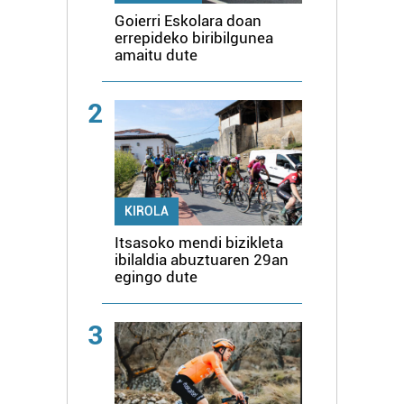
Goierri Eskolara doan
errepideko biribilgunea
amaitu dute
2
KIROLA
Itsasoko mendi bizikleta
ibilaldia abuztuaren 29an
egingo dute
3