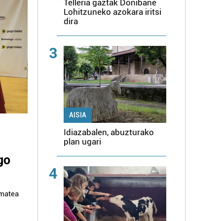
Telleria gaztak Donibane
Lohitzuneko azokara iritsi
dira
3
AISIA
Idiazabalen, abuzturako
plan ugari
go
4
ematea