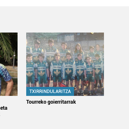
TXIRRINDULARITZA
:
Tourreko goierritarrak
eta
k