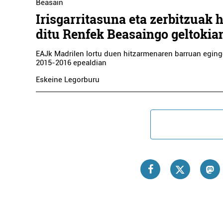
Beasain
Irisgarritasuna eta zerbitzuak 
ditu Renfek Beasaingo geltokia
EAJk Madrilen lortu duen hitzarmenaren barruan egingo
2015-2016 epealdian
Eskeine Legorburu