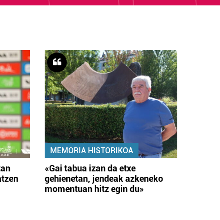
MEMORIA HISTORIKOA
tan
«Gai tabua izan da etxe
atzen
gehienetan, jendeak azkeneko
momentuan hitz egin du»