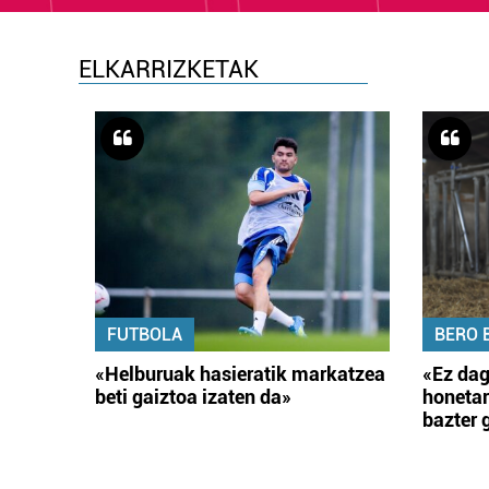
ELKARRIZKETAK
FUTBOLA
BERO 
«Helburuak hasieratik markatzea
«Ez dag
beti gaiztoa izaten da»
honetar
bazter 