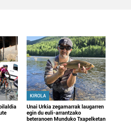
KIROLA
bilaldia
Unai Urkia zegamarrak laugarren
ute
egin du euli-arrantzako
beteranoen Munduko Txapelketan