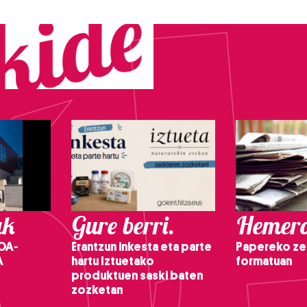
ak
Gure berri.
Hemero
OA-
Erantzun inkesta eta parte
Papereko ze
A
hartu Iztuetako
formatuan
produktuen saski baten
zozketan