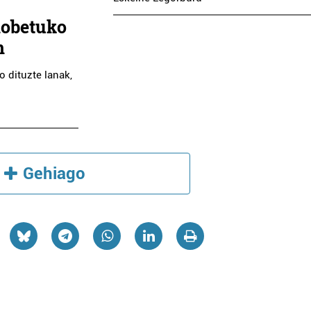
hobetuko
n
 dituzte lanak,
Gehiago