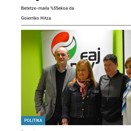
Betetze-maila %55ekoa da
Goierriko Hitza
POLITIKA