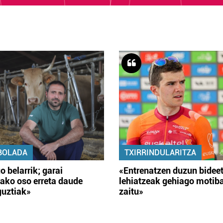
BOLADA
TXIRRINDULARITZA
o belarrik; garai
«Entrenatzen duzun bidee
ako oso erreta daude
lehiatzeak gehiago motib
guztiak»
zaitu»