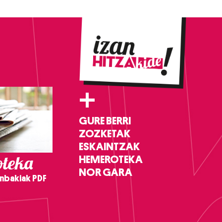
+
GURE BERRI
ZOZKETAK
ESKAINTZAK
teka
HEMEROTEKA
NOR GARA
nbakiak PDF