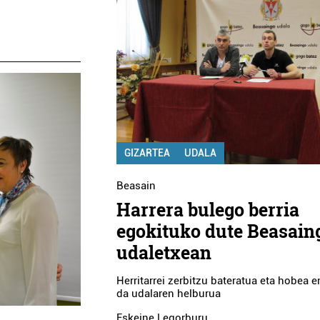
GIZARTEA
UDALA
Beasain
Harrera bulego berria
egokituko dute Beasain
udaletxean
Herritarrei zerbitzu bateratua eta hobea 
da udalaren helburua
Eskeine Legorburu