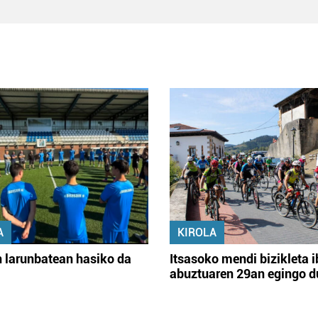
A
KIROLA
 larunbatean hasiko da
Itsasoko mendi bizikleta i
abuztuaren 29an egingo d