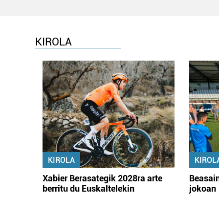
KIROLA
KIROLA
KIROL
Xabier Berasategik 2028ra arte
Beasain
berritu du Euskaltelekin
jokoan