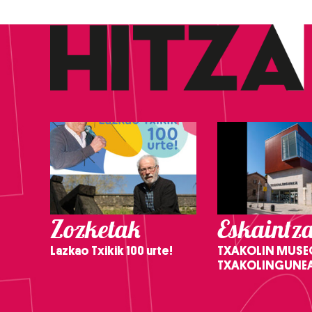
Zozketak
Eskaintz
Lazkao Txikik 100 urte!
TXAKOLIN MUSE
TXAKOLINGUNE