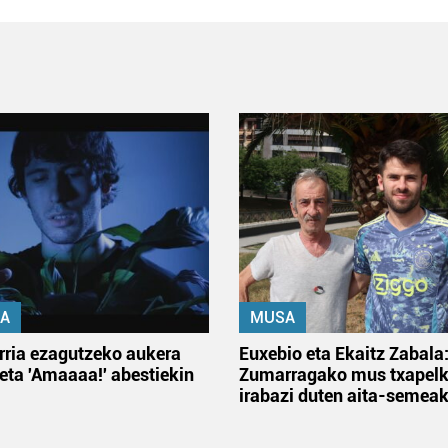
A
MUSA
rria ezagutzeko aukera
Euxebio eta Ekaitz Zabala
 eta 'Amaaaa!' abestiekin
Zumarragako mus txapelk
irabazi duten aita-semea