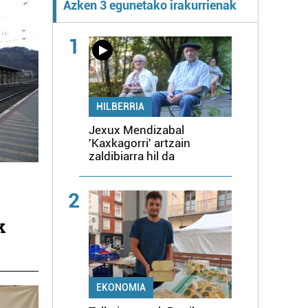
Azken 3 egunetako irakurrienak
1
HILBERRIA
Jexux Mendizabal
'Kaxkagorri' artzain
zaldibiarra hil da
2
k
EKONOMIA