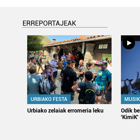
ERREPORTAJEAK
URBIAKO FESTA
MUSIK
Urbiako zelaiak erromeria leku
Odik be
'KimiK'