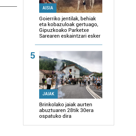
AISIA
Goierriko jentilak, behiak
eta kobazuloak gertuago,
Gipuzkoako Parketxe
Sarearen eskaintzari esker
5
JAIAK
Brinkolako jaiak aurten
abuztuaren 28tik 30era
ospatuko dira