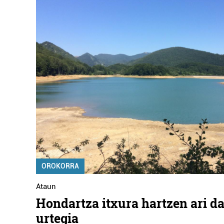
OROKORRA
Ataun
Hondartza itxura hartzen ari d
urtegia