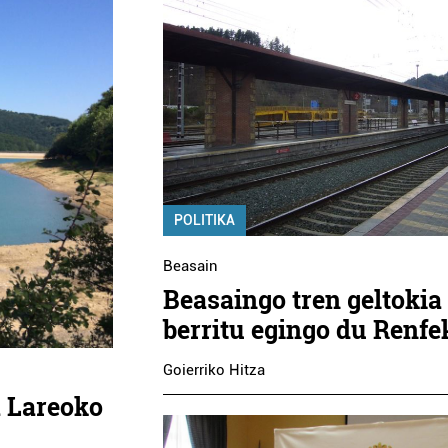
POLITIKA
Beasain
Beasaingo tren geltokia
berritu egingo du Renfe
Goierriko Hitza
a Lareoko