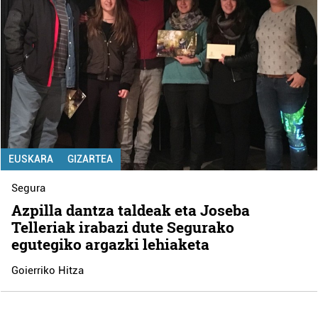
EUSKARA
GIZARTEA
Segura
Azpilla dantza taldeak eta Joseba
Telleriak irabazi dute Segurako
egutegiko argazki lehiaketa
Goierriko Hitza