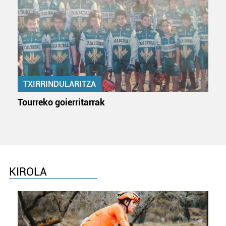
TXIRRINDULARITZA
Tourreko goierritarrak
KIROLA