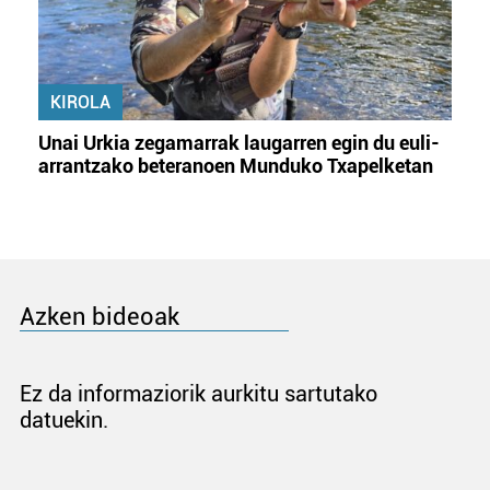
KIROLA
Unai Urkia zegamarrak laugarren egin du euli-
arrantzako beteranoen Munduko Txapelketan
Azken bideoak
Ez da informaziorik aurkitu sartutako
datuekin.