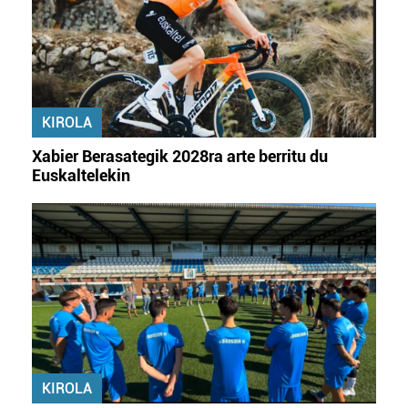
KIROLA
Xabier Berasategik 2028ra arte berritu du
Euskaltelekin
KIROLA