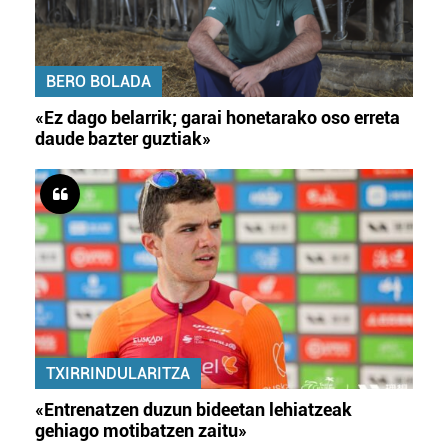
BERO BOLADA
«Ez dago belarrik; garai honetarako oso erreta
daude bazter guztiak»
TXIRRINDULARITZA
«Entrenatzen duzun bideetan lehiatzeak
gehiago motibatzen zaitu»