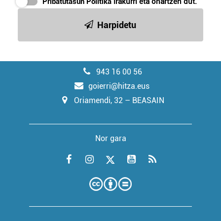
Pribatutasun Politika
irakurri eta onartzen dut.
Harpidetu
943 16 00 56
goierri@hitza.eus
Oriamendi, 32 – BEASAIN
Nor gara