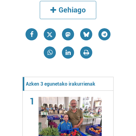
Gehiago
Azken 3 egunetako irakurrienak
1