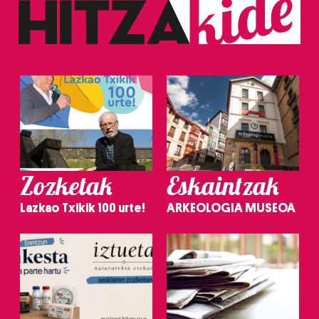
Zozketak
Eskaintzak
Lazkao Txikik 100 urte!
ARKEOLOGIA MUSEOA