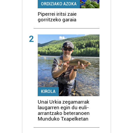
ORDIZIAKO AZOKA
Piperrei iritsi zaie
gorritzeko garaia
2
KIROLA
Unai Urkia zegamarrak
laugarren egin du euli-
arrantzako beteranoen
Munduko Txapelketan