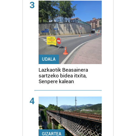
3
UDALA
Lazkaotik Beasainera
sartzeko bidea itxita,
Senpere kalean
4
GIZARTEA