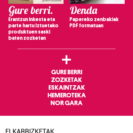
Gure berri.
Denda
Erantzun inkesta eta
Papereko zenbakiak
parte hartu Iztuetako
PDF formatuan
produktuen saski
baten zozketan
+
GURE BERRI
ZOZKETAK
ESKAINTZAK
HEMEROTEKA
NOR GARA
ELKARRIZKETAK