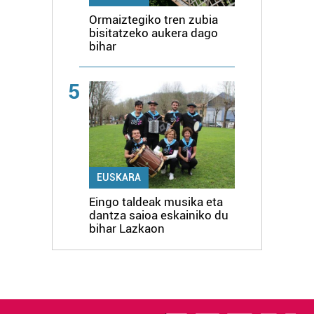
Ormaiztegiko tren zubia
bisitatzeko aukera dago
bihar
5
EUSKARA
Eingo taldeak musika eta
dantza saioa eskainiko du
bihar Lazkaon