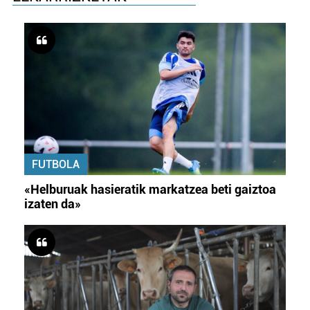
FUTBOLA
«Helburuak hasieratik markatzea beti gaiztoa
izaten da»