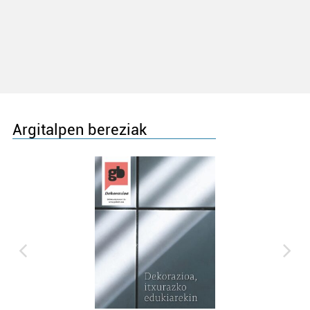
Argitalpen bereziak