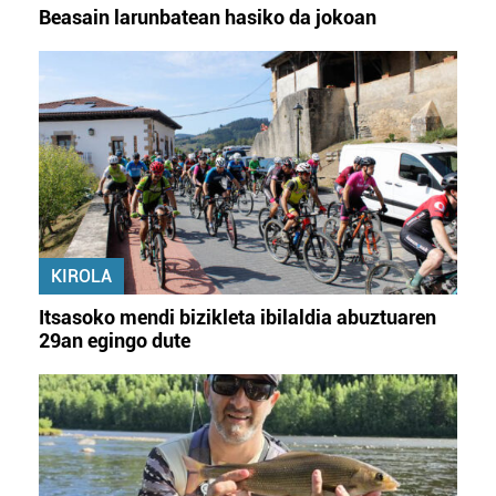
Beasain larunbatean hasiko da jokoan
KIROLA
Itsasoko mendi bizikleta ibilaldia abuztuaren
29an egingo dute