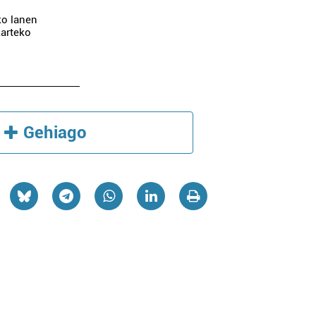
ko lanen
karteko
Gehiago