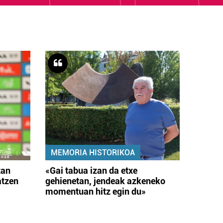
MEMORIA HISTORIKOA
tan
«Gai tabua izan da etxe
atzen
gehienetan, jendeak azkeneko
momentuan hitz egin du»