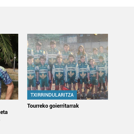
TXIRRINDULARITZA
:
Tourreko goierritarrak
eta
k