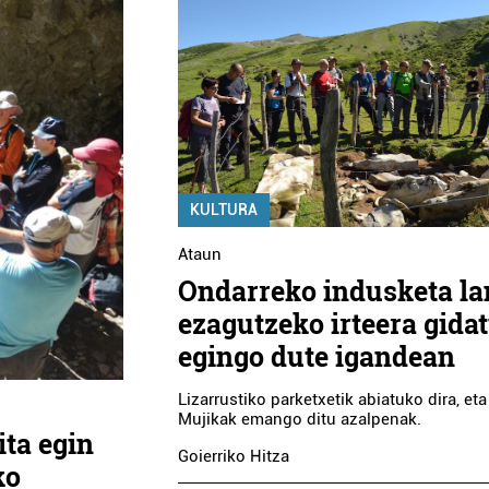
KULTURA
Ataun
Ondarreko indusketa l
ezagutzeko irteera gida
egingo dute igandean
Lizarrustiko parketxetik abiatuko dira, et
Mujikak emango ditu azalpenak.
ita egin
Goierriko Hitza
ko