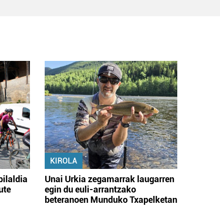
KIROLA
bilaldia
Unai Urkia zegamarrak laugarren
ute
egin du euli-arrantzako
beteranoen Munduko Txapelketan