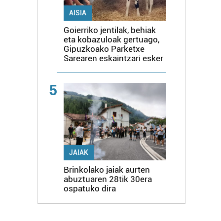
AISIA
Goierriko jentilak, behiak
eta kobazuloak gertuago,
Gipuzkoako Parketxe
Sarearen eskaintzari esker
5
JAIAK
Brinkolako jaiak aurten
abuztuaren 28tik 30era
ospatuko dira