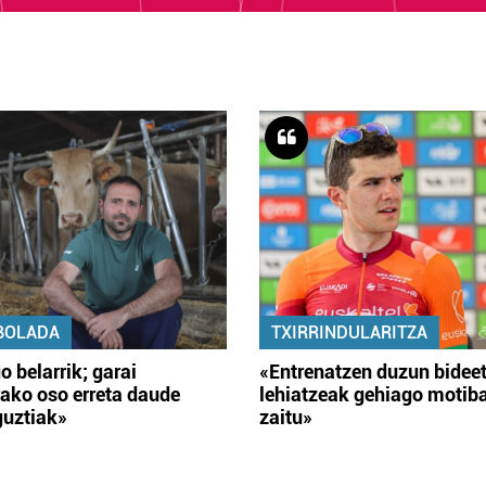
BOLADA
TXIRRINDULARITZA
o belarrik; garai
«Entrenatzen duzun bidee
ako oso erreta daude
lehiatzeak gehiago motib
guztiak»
zaitu»