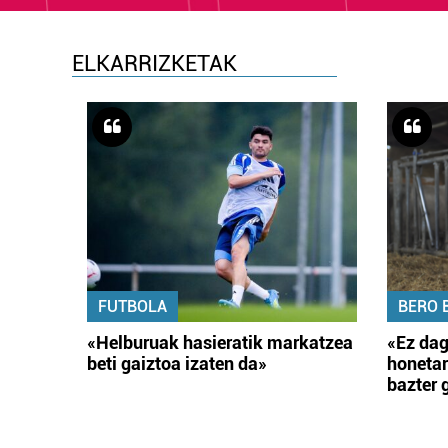
ELKARRIZKETAK
FUTBOLA
BERO 
«Helburuak hasieratik markatzea
«Ez dag
beti gaiztoa izaten da»
honetar
bazter 