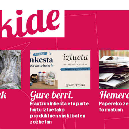
ak
Gure berri.
Hemero
Erantzun inkesta eta parte
Papereko ze
hartu Iztuetako
formatuan
produktuen saski baten
zozketan