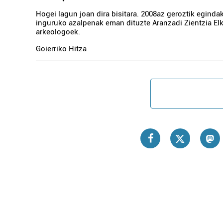
Hogei lagun joan dira bisitara. 2008az geroztik eginda
inguruko azalpenak eman dituzte Aranzadi Zientzia El
arkeologoek.
Goierriko Hitza