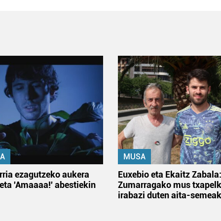
A
MUSA
rria ezagutzeko aukera
Euxebio eta Ekaitz Zabala
 eta 'Amaaaa!' abestiekin
Zumarragako mus txapelk
irabazi duten aita-semea