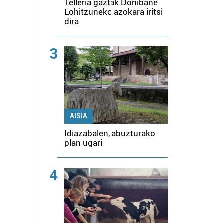
Telleria gaztak Donibane
Lohitzuneko azokara iritsi
dira
3
AISIA
Idiazabalen, abuzturako
plan ugari
4