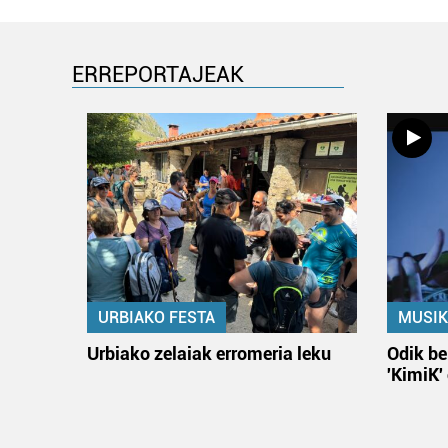
ERREPORTAJEAK
URBIAKO FESTA
MUSIK
Urbiako zelaiak erromeria leku
Odik be
'KimiK'