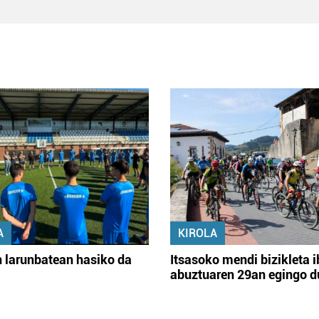
A
KIROLA
 larunbatean hasiko da
Itsasoko mendi bizikleta i
abuztuaren 29an egingo d