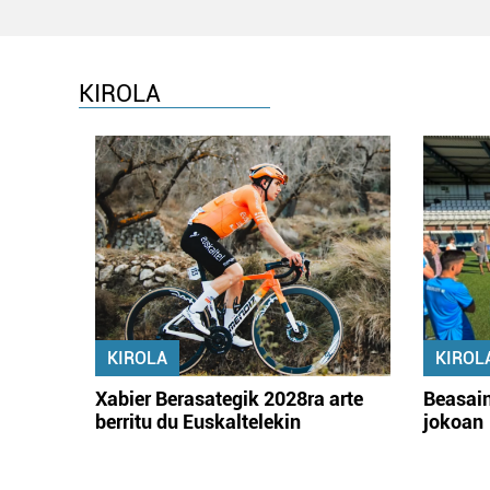
KIROLA
KIROLA
KIROL
Xabier Berasategik 2028ra arte
Beasain
berritu du Euskaltelekin
jokoan