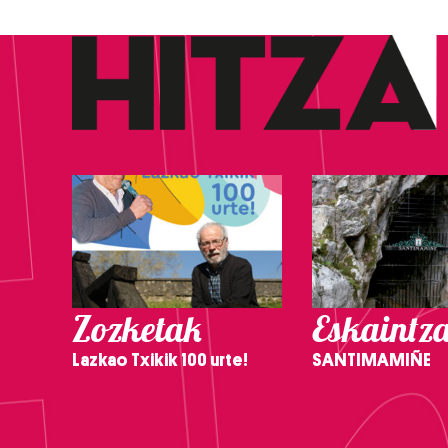
Zozketak
Eskaintz
Lazkao Txikik 100 urte!
SANTIMAMIÑE