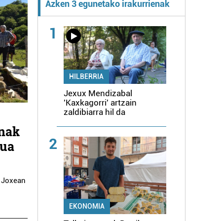
Azken 3 egunetako irakurrienak
1
HILBERRIA
Jexux Mendizabal
'Kaxkagorri' artzain
zaldibiarra hil da
anak
2
tua
a Joxean
EKONOMIA