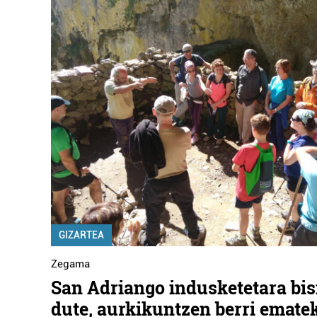
GIZARTEA
Zegama
San Adriango indusketetara bis
dute, aurkikuntzen berri emate