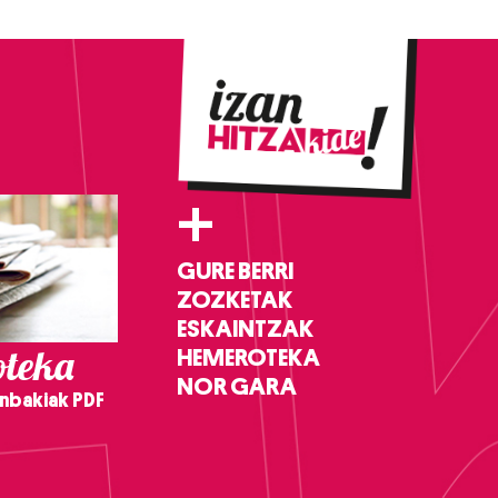
+
GURE BERRI
ZOZKETAK
ESKAINTZAK
teka
HEMEROTEKA
NOR GARA
nbakiak PDF