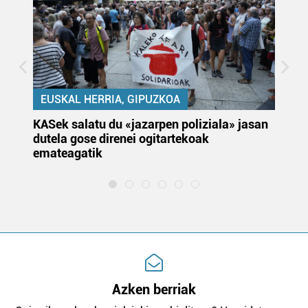
EUSKAL HERRIA, GIPUZKOA
KASek salatu du «jazarpen poliziala» jasan
Pa
dutela gose direnei ogitartekoak
da
emateagatik
«s
Azken berriak