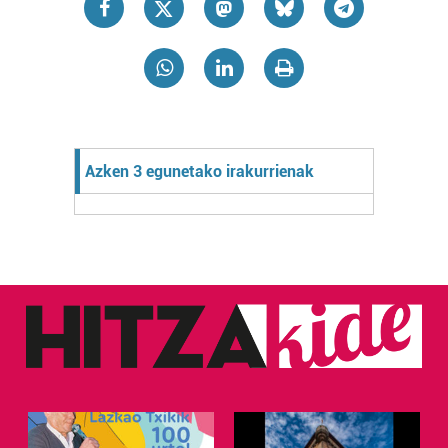
Azken 3 egunetako irakurrienak