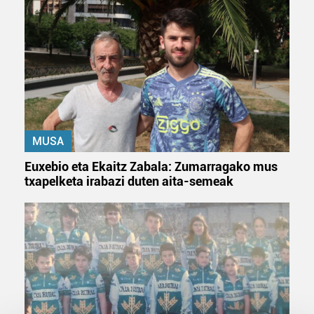
MUSA
Euxebio eta Ekaitz Zabala: Zumarragako mus
txapelketa irabazi duten aita-semeak