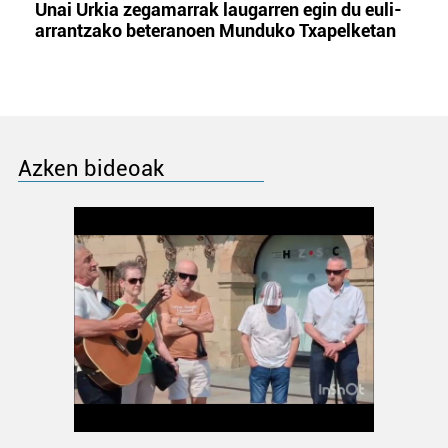
Unai Urkia zegamarrak laugarren egin du euli-
arrantzako beteranoen Munduko Txapelketan
Azken bideoak