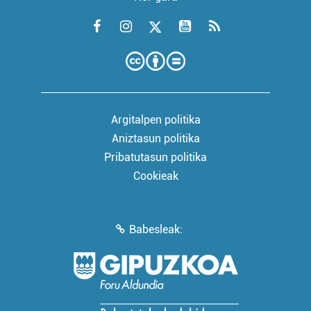
Argitalpen politika
Aniztasun politika
Pribatutasun politika
Cookieak
Babesleak: