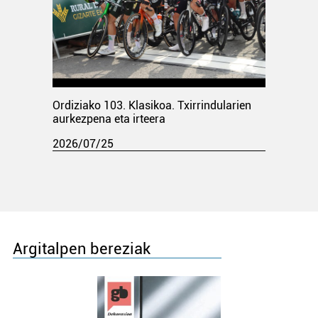
Ordiziako 103. Klasikoa. Txirrindularien
aurkezpena eta irteera
2026/07/25
Argitalpen bereziak