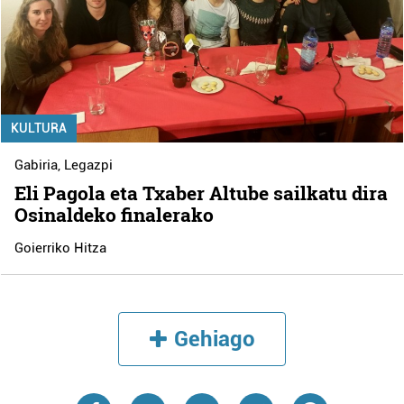
KULTURA
Gabiria
,
Legazpi
Eli Pagola eta Txaber Altube sailkatu dira
Osinaldeko finalerako
Goierriko Hitza
Gehiago