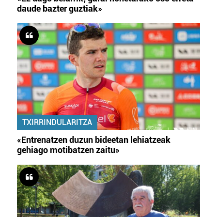
daude bazter guztiak»
TXIRRINDULARITZA
«Entrenatzen duzun bideetan lehiatzeak
gehiago motibatzen zaitu»