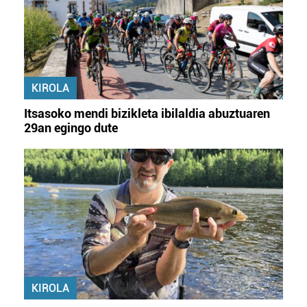
Lortu zure datu pertsonalak prozesatzeko moduari
buruzko informazio gehiago eta ezarri zure lehentasunak
datuen atalean. Edozein unetan alda edo ken dezakezu
zure baimena Cookieen adierazpenean.
Webgune honek cookie propioak eta hirugarrenen cookie-
KIROLA
fitxategiak erabiltzen ditu. Zure esperientzia eta
Itsasoko mendi bizikleta ibilaldia abuztuaren
zerbitzuak hobetzeko asmoz, cookie teknologiaz
29an egingo dute
baliatzen gara. Ohar hau onartuz gero, teknologia hori
erabiltzeko baimen esplizitua ematen diguzu.
Gehiago
irakurri
KIROLA