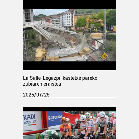
La Salle-Legazpi ikastetxe pareko
zubiaren eraistea
2026/07/25