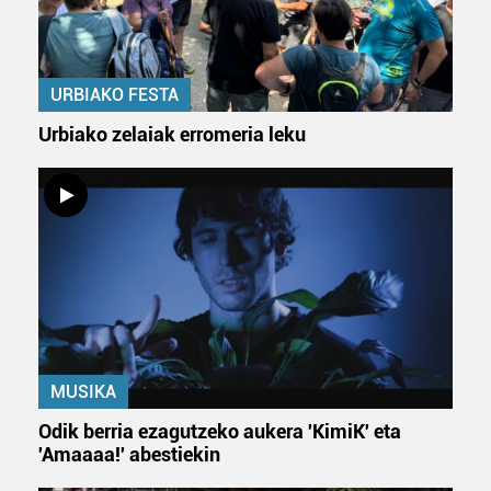
URBIAKO FESTA
Urbiako zelaiak erromeria leku
MUSIKA
Odik berria ezagutzeko aukera 'KimiK' eta
'Amaaaa!' abestiekin