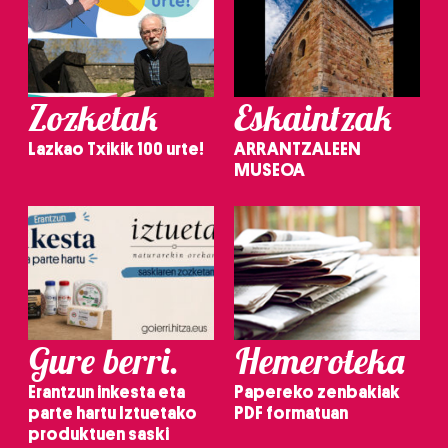
Zozketak
Eskaintzak
Lazkao Txikik 100 urte!
ARRANTZALEEN
MUSEOA
Gure berri.
Hemeroteka
Erantzun inkesta eta
Papereko zenbakiak
parte hartu Iztuetako
PDF formatuan
produktuen saski