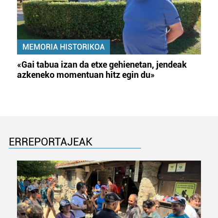
MEMORIA HISTORIKOA
«Gai tabua izan da etxe gehienetan, jendeak
azkeneko momentuan hitz egin du»
ERREPORTAJEAK