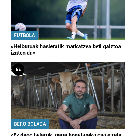
FUTBOLA
«Helburuak hasieratik markatzea beti gaiztoa
izaten da»
BERO BOLADA
«Ez dago belarrik; garai honetarako oso erreta