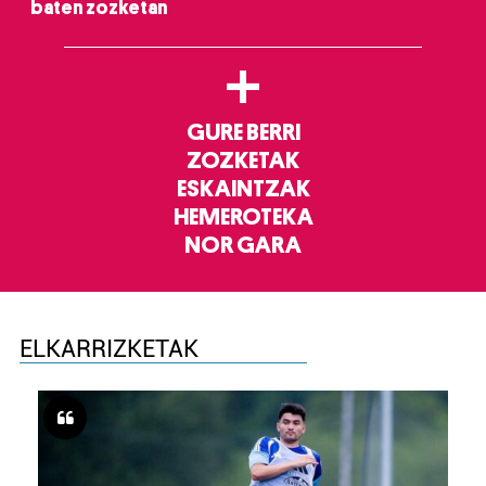
baten zozketan
+
GURE BERRI
ZOZKETAK
ESKAINTZAK
HEMEROTEKA
NOR GARA
ELKARRIZKETAK