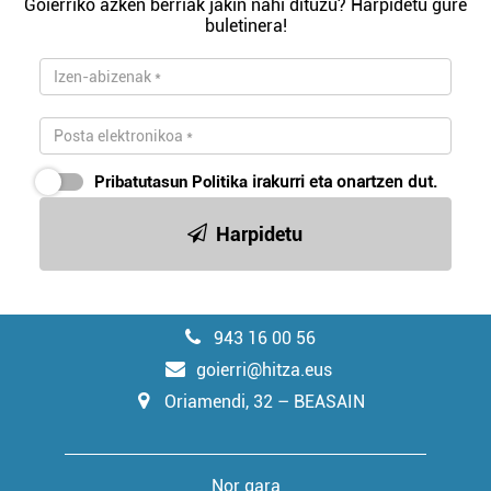
Goierriko azken berriak jakin nahi dituzu? Harpidetu gure
buletinera!
Pribatutasun Politika
irakurri eta onartzen dut.
Harpidetu
943 16 00 56
goierri@hitza.eus
Oriamendi, 32 – BEASAIN
Nor gara