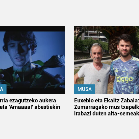
A
MUSA
rria ezagutzeko aukera
Euxebio eta Ekaitz Zabala
 eta 'Amaaaa!' abestiekin
Zumarragako mus txapelk
irabazi duten aita-semea