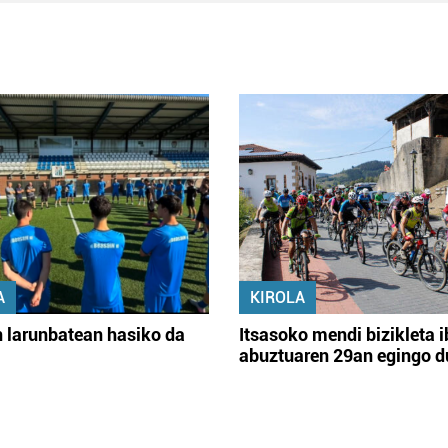
A
KIROLA
 larunbatean hasiko da
Itsasoko mendi bizikleta i
abuztuaren 29an egingo d