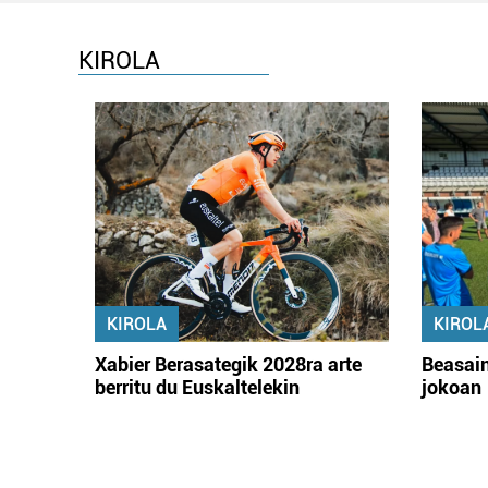
KIROLA
KIROLA
KIROL
Xabier Berasategik 2028ra arte
Beasain
berritu du Euskaltelekin
jokoan