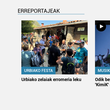
ERREPORTAJEAK
URBIAKO FESTA
MUSIK
Urbiako zelaiak erromeria leku
Odik be
'KimiK'