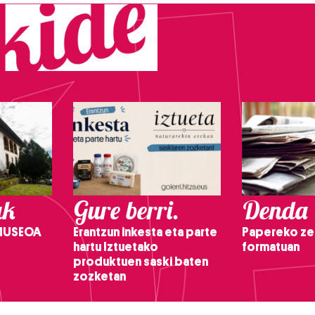
ak
Gure berri.
Denda
 MUSEOA
Erantzun inkesta eta parte
Papereko ze
hartu Iztuetako
formatuan
produktuen saski baten
zozketan