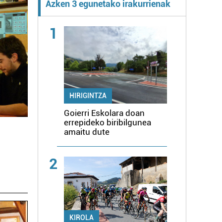
Azken 3 egunetako irakurrienak
1
HIRIGINTZA
Goierri Eskolara doan
errepideko biribilgunea
amaitu dute
2
KIROLA