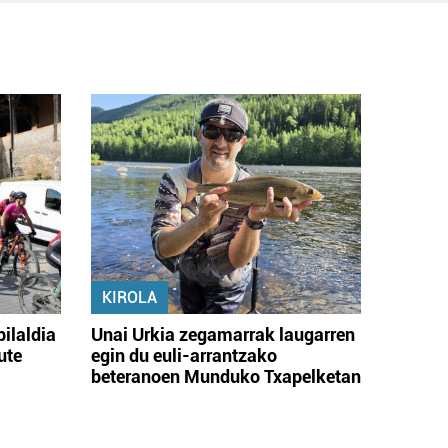
KIROLA
bilaldia
Unai Urkia zegamarrak laugarren
ute
egin du euli-arrantzako
beteranoen Munduko Txapelketan