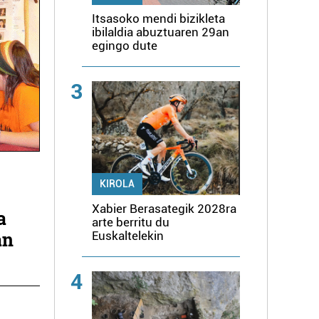
Itsasoko mendi bizikleta
ibilaldia abuztuaren 29an
egingo dute
3
KIROLA
Xabier Berasategik 2028ra
a
arte berritu du
an
Euskaltelekin
4