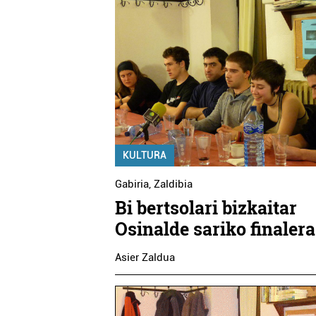
KULTURA
Gabiria
,
Zaldibia
Bi bertsolari bizkaitar
Osinalde sariko finalera
Asier Zaldua