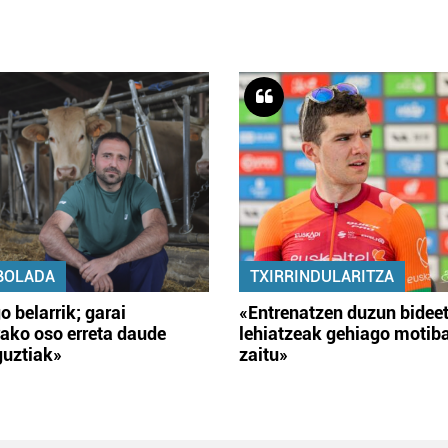
BOLADA
TXIRRINDULARITZA
o belarrik; garai
«Entrenatzen duzun bidee
ako oso erreta daude
lehiatzeak gehiago motib
guztiak»
zaitu»