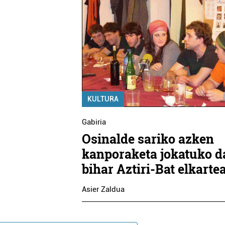
KULTURA
Gabiria
Osinalde sariko azken
kanporaketa jokatuko d
bihar Aztiri-Bat elkarte
Asier Zaldua