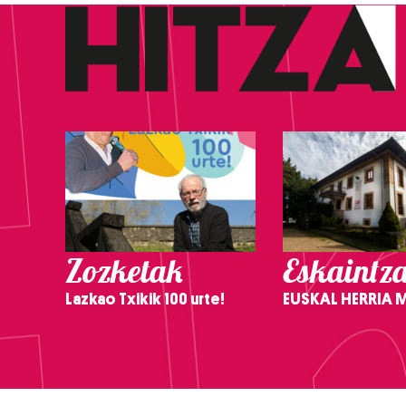
Zozketak
Eskaintz
Lazkao Txikik 100 urte!
EUSKAL HERRIA