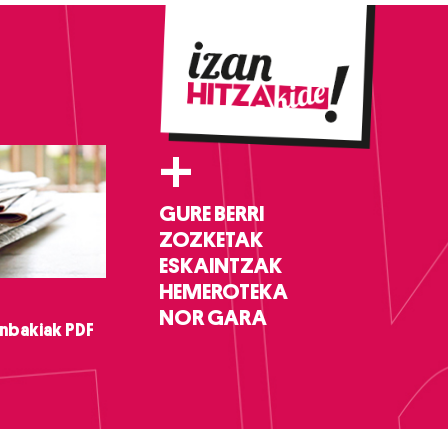
+
GURE BERRI
ZOZKETAK
ESKAINTZAK
HEMEROTEKA
NOR GARA
nbakiak PDF