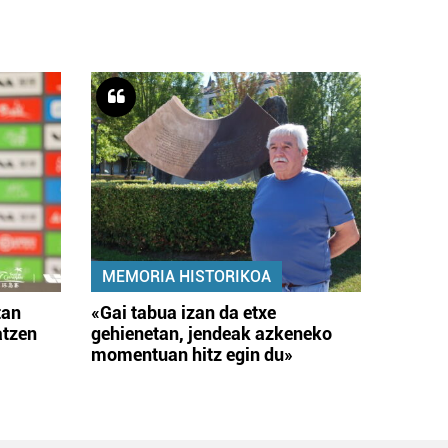
MEMORIA HISTORIKOA
tan
«Gai tabua izan da etxe
atzen
gehienetan, jendeak azkeneko
momentuan hitz egin du»