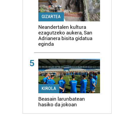
GIZARTEA
Neandertalen kultura
ezagutzeko aukera, San
Adrianera bisita gidatua
eginda
5
KIROLA
Beasain larunbatean
hasiko da jokoan