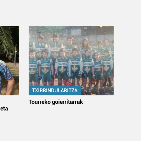
TXIRRINDULARITZA
:
Tourreko goierritarrak
eta
k