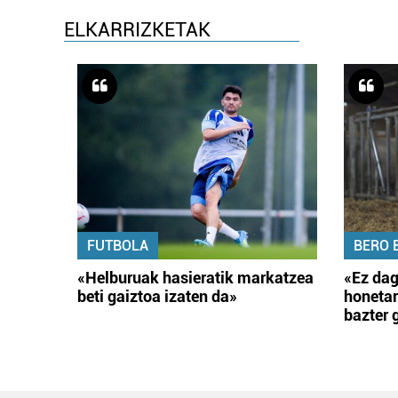
ELKARRIZKETAK
FUTBOLA
BERO 
«Helburuak hasieratik markatzea
«Ez dag
beti gaiztoa izaten da»
honetar
bazter 