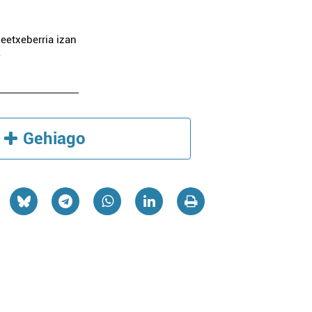
eetxeberria izan
k
Gehiago