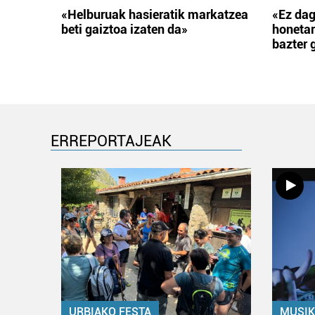
«Helburuak hasieratik markatzea
«Ez dag
beti gaiztoa izaten da»
honetar
bazter 
ERREPORTAJEAK
URBIAKO FESTA
MUSIK