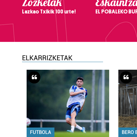
Zozketak
Eskaintz
Lazkao Txikik 100 urte!
EL POBALEKO BU
ELKARRIZKETAK
FUTBOLA
BERO 