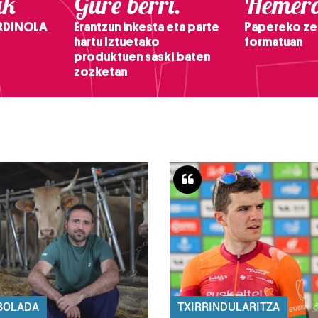
ak
Gure berri.
Hemero
RDINOLA
Erantzun inkesta eta parte
Papereko ze
hartu Iztuetako
formatuan
produktuen saski baten
zozketan
BOLADA
TXIRRINDULARITZA