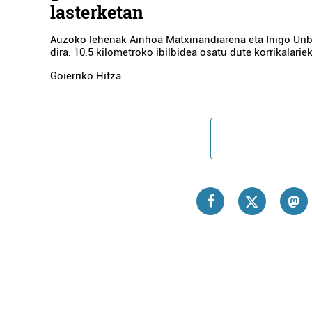
lasterketan
Auzoko lehenak Ainhoa Matxinandiarena eta Iñigo Urib
dira. 10.5 kilometroko ibilbidea osatu dute korrikalarie
Goierriko Hitza