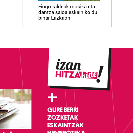
Eingo taldeak musika eta
dantza saioa eskainiko du
bihar Lazkaon
+
GURE BERRI
ZOZKETAK
ESKAINTZAK
HEMEROTEKA