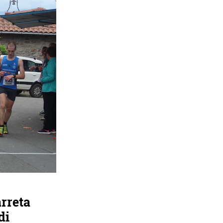
arreta
di