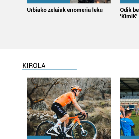
Urbiako zelaiak erromeria leku
Odik be
'KimiK'
KIROLA