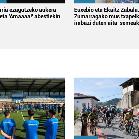
rria ezagutzeko aukera
Euxebio eta Ekaitz Zabala
 eta 'Amaaaa!' abestiekin
Zumarragako mus txapelk
irabazi duten aita-semea