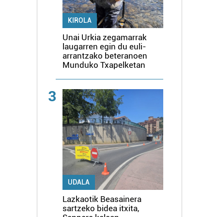
KIROLA
Unai Urkia zegamarrak
laugarren egin du euli-
arrantzako beteranoen
Munduko Txapelketan
3
UDALA
Lazkaotik Beasainera
sartzeko bidea itxita,