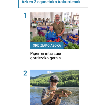
Azken 3 egunetako irakurrienak
1
ORDIZIAKO AZOKA
Piperrei iritsi zaie
gorritzeko garaia
2