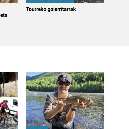
:
Tourreko goierritarrak
eta
k