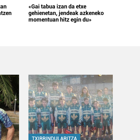
tan
«Gai tabua izan da etxe
atzen
gehienetan, jendeak azkeneko
momentuan hitz egin du»
TXIRRINDULARITZA