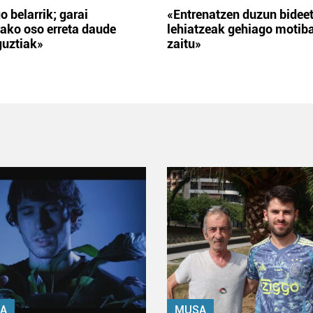
o belarrik; garai
«Entrenatzen duzun bidee
ako oso erreta daude
lehiatzeak gehiago motib
guztiak»
zaitu»
A
MUSA