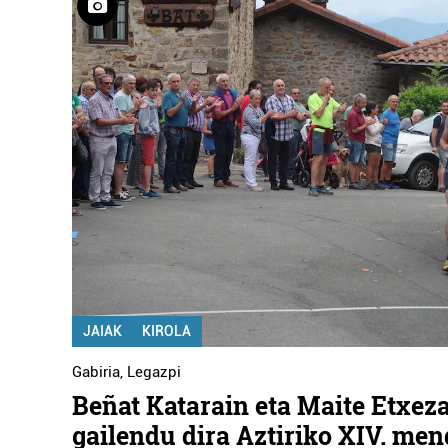
JAIAK
KIROLA
Gabiria
,
Legazpi
Beñat Katarain eta Maite Etxez
gailendu dira Aztiriko XIV. men