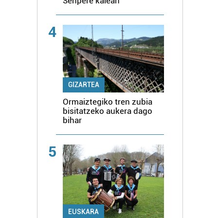
Senpere kalean
4
GIZARTEA
Ormaiztegiko tren zubia
bisitatzeko aukera dago
bihar
5
EUSKARA