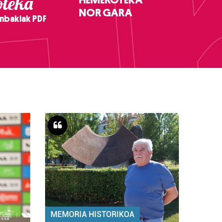
teka
NOR GARA
nbakiak PDF
MEMORIA HISTORIKOA