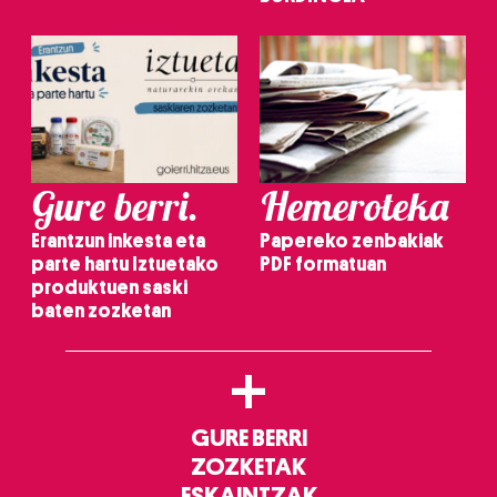
Gure berri.
Hemeroteka
Erantzun inkesta eta
Papereko zenbakiak
parte hartu Iztuetako
PDF formatuan
produktuen saski
baten zozketan
+
GURE BERRI
ZOZKETAK
ESKAINTZAK