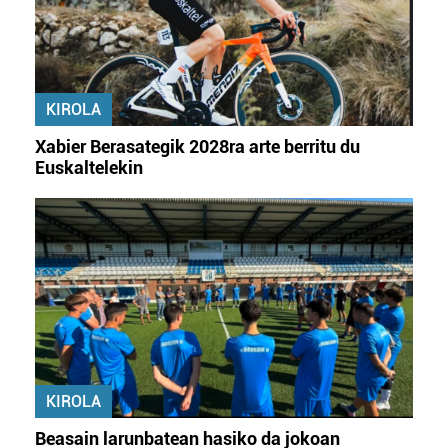
interes komertzial legitimoetan babesten dira. Ikusi gure
bazkideen zerrenda, beren ustez zein helburutarako
duten interes legitimoa eta horren aurka nola egin
dezakezun ikusteko.
KIROLA
Lortu zure datu pertsonalak prozesatzeko moduari
Xabier Berasategik 2028ra arte berritu du
buruzko informazio gehiago eta ezarri zure lehentasunak
Euskaltelekin
datuen atalean. Edozein unetan alda edo ken dezakezu
zure baimena Cookieen adierazpenean.
Webgune honek cookie propioak eta hirugarrenen cookie-
fitxategiak erabiltzen ditu. Zure esperientzia eta
zerbitzuak hobetzeko asmoz, cookie teknologiaz
baliatzen gara. Ohar hau onartuz gero, teknologia hori
erabiltzeko baimen esplizitua ematen diguzu.
Gehiago
irakurri
KIROLA
Beasain larunbatean hasiko da jokoan