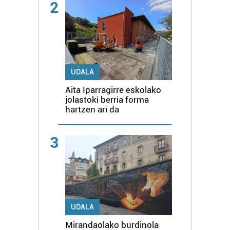
2
UDALA
Aita Iparragirre eskolako
jolastoki berria forma
hartzen ari da
3
UDALA
Mirandaolako burdinola