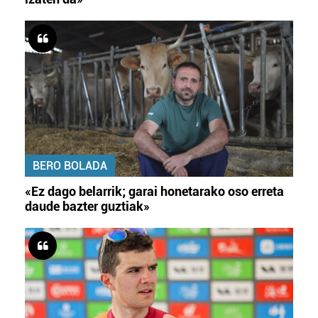
BERO BOLADA
«Ez dago belarrik; garai honetarako oso erreta
daude bazter guztiak»