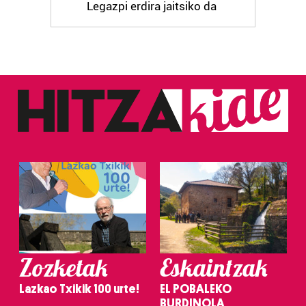
Legazpi erdira jaitsiko da
Zozketak
Eskaintzak
Lazkao Txikik 100 urte!
EL POBALEKO
BURDINOLA