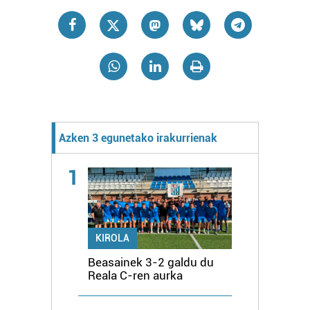
Azken 3 egunetako irakurrienak
1
KIROLA
Beasainek 3-2 galdu du
Reala C-ren aurka