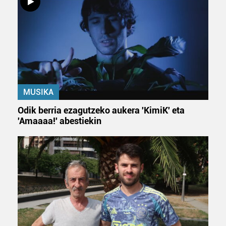
MUSIKA
Odik berria ezagutzeko aukera 'KimiK' eta
'Amaaaa!' abestiekin