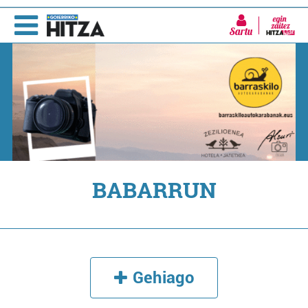
Sartu
BABARRUN
Gehiago