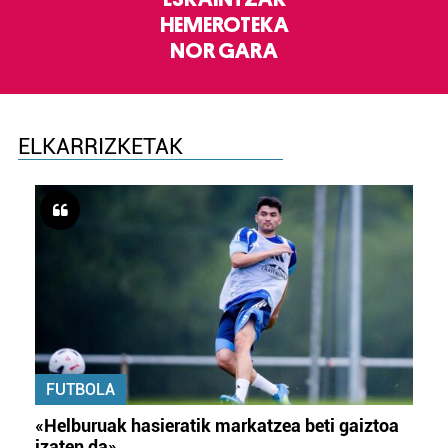
HEMEROTEKA
NOR GARA
ELKARRIZKETAK
FUTBOLA
«Helburuak hasieratik markatzea beti gaiztoa
izaten da»