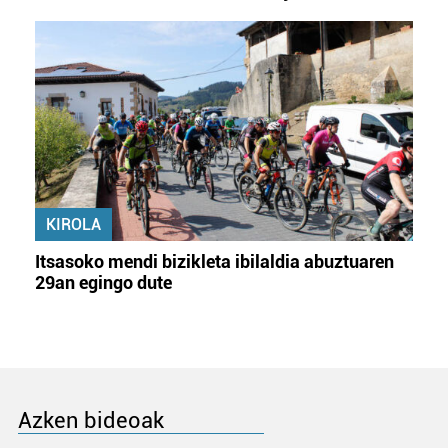
KIROLA
Itsasoko mendi bizikleta ibilaldia abuztuaren
29an egingo dute
Azken bideoak