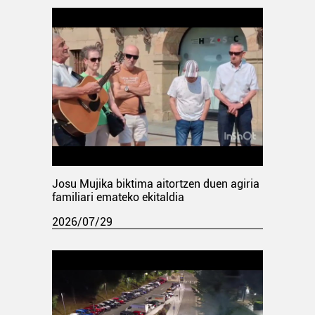
Josu Mujika biktima aitortzen duen agiria
familiari emateko ekitaldia
2026/07/29