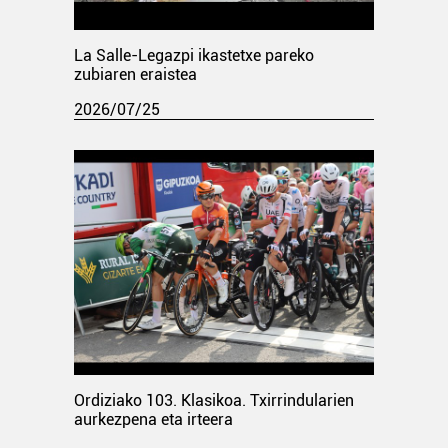
La Salle-Legazpi ikastetxe pareko
zubiaren eraistea
2026/07/25
Ordiziako 103. Klasikoa. Txirrindularien
aurkezpena eta irteera