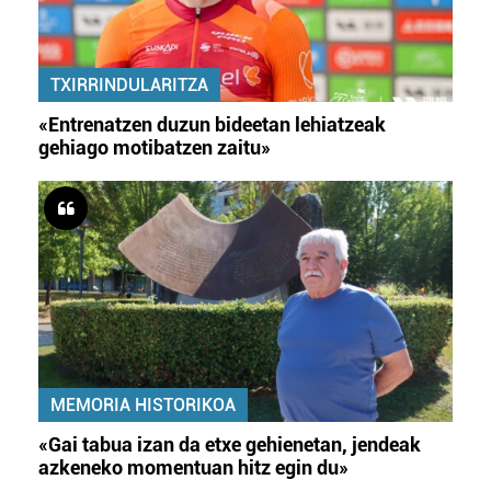
TXIRRINDULARITZA
«Entrenatzen duzun bideetan lehiatzeak
gehiago motibatzen zaitu»
MEMORIA HISTORIKOA
«Gai tabua izan da etxe gehienetan, jendeak
azkeneko momentuan hitz egin du»