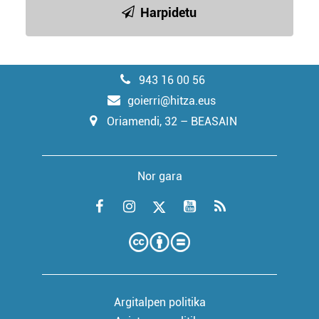
Harpidetu
943 16 00 56
goierri@hitza.eus
Oriamendi, 32 – BEASAIN
Nor gara
Argitalpen politika