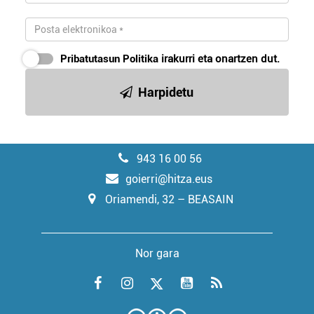
Pribatutasun Politika
irakurri eta onartzen dut.
Harpidetu
943 16 00 56
goierri@hitza.eus
Oriamendi, 32 – BEASAIN
Nor gara