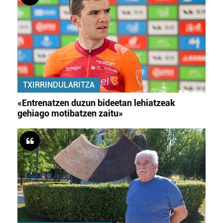
TXIRRINDULARITZA
«Entrenatzen duzun bideetan lehiatzeak
gehiago motibatzen zaitu»