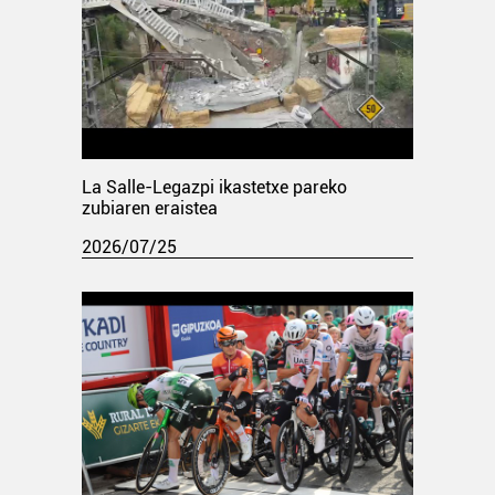
La Salle-Legazpi ikastetxe pareko
zubiaren eraistea
2026/07/25