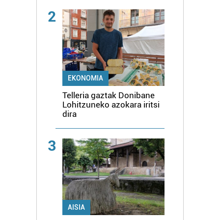
2
EKONOMIA
Telleria gaztak Donibane
Lohitzuneko azokara iritsi
dira
3
AISIA