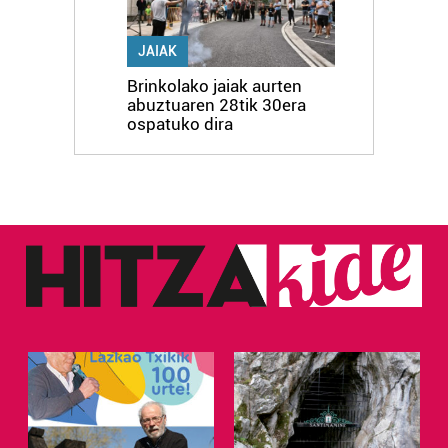
JAIAK
Brinkolako jaiak aurten
abuztuaren 28tik 30era
ospatuko dira