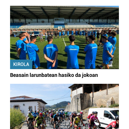
datuen atalean. Edozein unetan alda edo ken dezakezu
zure baimena Cookieen adierazpenean.
Webgune honek cookie propioak eta hirugarrenen cookie-
fitxategiak erabiltzen ditu. Zure esperientzia eta
zerbitzuak hobetzeko asmoz, cookie teknologiaz
baliatzen gara. Ohar hau onartuz gero, teknologia hori
erabiltzeko baimen esplizitua ematen diguzu.
Gehiago
irakurri
KIROLA
Beasain larunbatean hasiko da jokoan