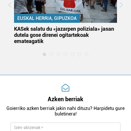
EUSKAL HERRIA, GIPUZKOA
KASek salatu du «jazarpen poliziala» jasan
Pa
dutela gose direnei ogitartekoak
da
emateagatik
«s
Azken berriak
Goierriko azken berriak jakin nahi dituzu? Harpidetu gure
buletinera!