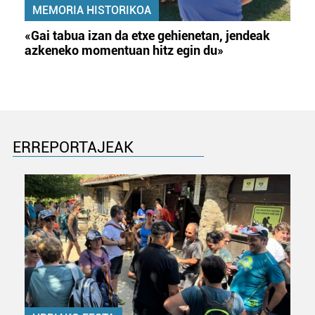
MEMORIA HISTORIKOA
«Gai tabua izan da etxe gehienetan, jendeak
azkeneko momentuan hitz egin du»
ERREPORTAJEAK