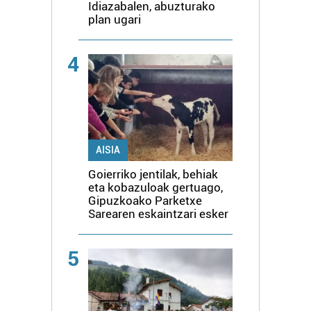
Idiazabalen, abuzturako
plan ugari
4
AISIA
Goierriko jentilak, behiak
eta kobazuloak gertuago,
Gipuzkoako Parketxe
Sarearen eskaintzari esker
5