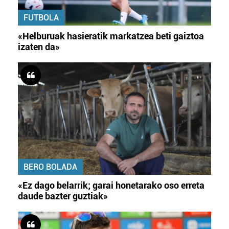
FUTBOLA
«Helburuak hasieratik markatzea beti gaiztoa
izaten da»
BERO BOLADA
«Ez dago belarrik; garai honetarako oso erreta
daude bazter guztiak»