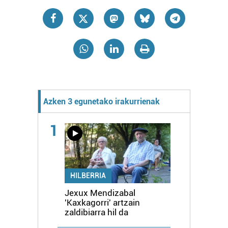
Azken 3 egunetako irakurrienak
1
HILBERRIA
Jexux Mendizabal
'Kaxkagorri' artzain
zaldibiarra hil da