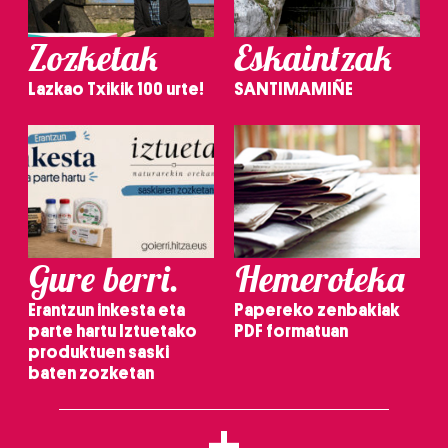
Zozketak
Eskaintzak
Lazkao Txikik 100 urte!
SANTIMAMIÑE
Gure berri.
Hemeroteka
Erantzun inkesta eta
Papereko zenbakiak
parte hartu Iztuetako
PDF formatuan
produktuen saski
baten zozketan
+