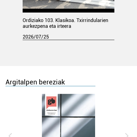
Ordiziako 103. Klasikoa. Txirrindularien
aurkezpena eta irteera
2026/07/25
Argitalpen bereziak