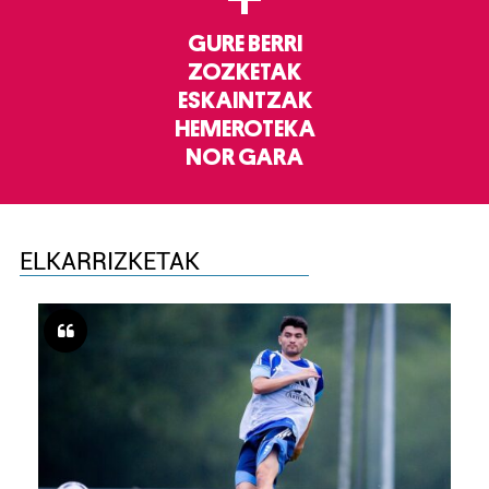
GURE BERRI
ZOZKETAK
ESKAINTZAK
HEMEROTEKA
NOR GARA
ELKARRIZKETAK