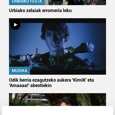
URBIAKO FESTA
Urbiako zelaiak erromeria leku
MUSIKA
Odik berria ezagutzeko aukera 'KimiK' eta
'Amaaaa!' abestiekin