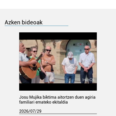
Azken bideoak
Josu Mujika biktima aitortzen duen agiria
familiari emateko ekitaldia
2026/07/29