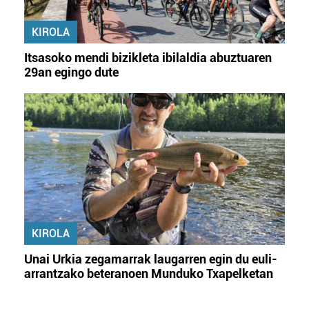
KIROLA
Itsasoko mendi bizikleta ibilaldia abuztuaren
29an egingo dute
KIROLA
Unai Urkia zegamarrak laugarren egin du euli-
arrantzako beteranoen Munduko Txapelketan