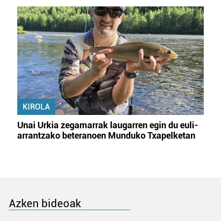
KIROLA
Unai Urkia zegamarrak laugarren egin du euli-
arrantzako beteranoen Munduko Txapelketan
Azken bideoak