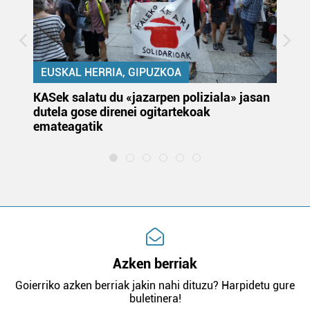
EUSKAL HERRIA, GIPUZKOA
KASek salatu du «jazarpen poliziala» jasan
Pa
dutela gose direnei ogitartekoak
da
emateagatik
«s
Azken berriak
Goierriko azken berriak jakin nahi dituzu? Harpidetu gure
buletinera!