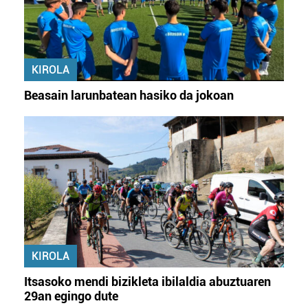
KIROLA
Beasain larunbatean hasiko da jokoan
KIROLA
Itsasoko mendi bizikleta ibilaldia abuztuaren
29an egingo dute