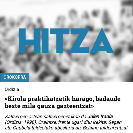
OROKORRA
Ordizia
«Kirola praktikatzetik harago, badaude
beste mila gauza gazteentzat»
Saltseroen artean saltseroenetakoa da
Julen Iraola
(Ordizia, 1996). Oraintxe, frente ugari ditu irekita; Segan
eta Gaubela taldeetako abeslaria da, Belaino taldearentzat