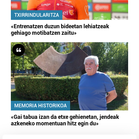
TXIRRINDULARITZA
«Entrenatzen duzun bideetan lehiatzeak
gehiago motibatzen zaitu»
MEMORIA HISTORIKOA
«Gai tabua izan da etxe gehienetan, jendeak
azkeneko momentuan hitz egin du»