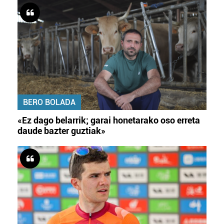
BERO BOLADA
«Ez dago belarrik; garai honetarako oso erreta
daude bazter guztiak»