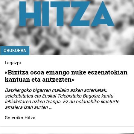
OROKORRA
Legazpi
«Bizitza osoa emango nuke eszenatokian
kantuan eta antzezten»
Batxilergoko bigarren mailako azken azterketak,
selektibitatea eta Euskal Telebistako Bago!az kantu
lehiaketaren azken txanpa. Ez du nolanahiko ikasturte
amaiera izan aurten
...
Goierriko Hitza