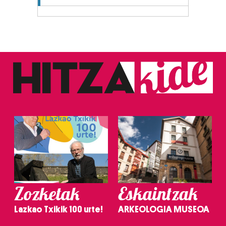
Zozketak
Eskaintzak
Lazkao Txikik 100 urte!
ARKEOLOGIA MUSEOA