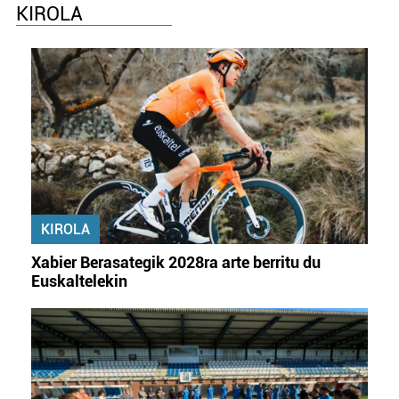
KIROLA
KIROLA
Xabier Berasategik 2028ra arte berritu du
Euskaltelekin