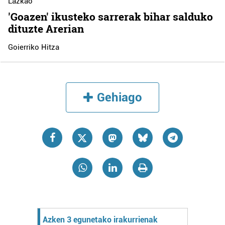
Lazkao
'Goazen' ikusteko sarrerak bihar salduko
dituzte Arerian
Goierriko Hitza
Gehiago
Azken 3 egunetako irakurrienak