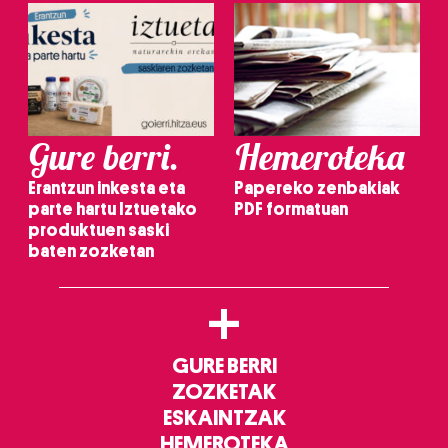
Gure berri.
Hemeroteka
Erantzun inkesta eta
Papereko zenbakiak
parte hartu Iztuetako
PDF formatuan
produktuen saski
baten zozketan
+
GURE BERRI
ZOZKETAK
ESKAINTZAK
HEMEROTEKA