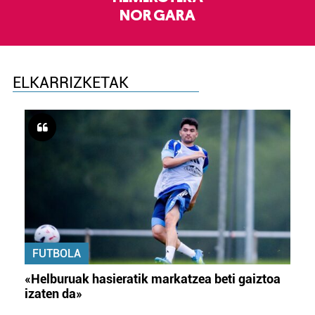
NOR GARA
ELKARRIZKETAK
FUTBOLA
«Helburuak hasieratik markatzea beti gaiztoa
izaten da»