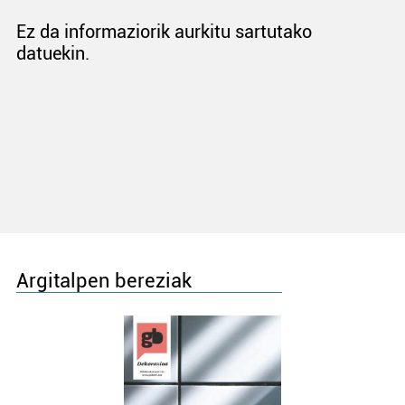
Ez da informaziorik aurkitu sartutako
datuekin.
Argitalpen bereziak