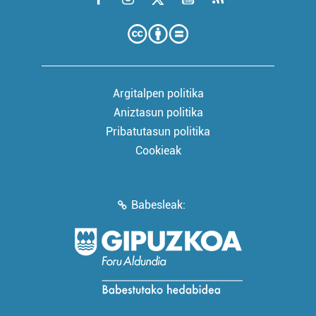
Argitalpen politika
Aniztasun politika
Pribatutasun politika
Cookieak
Babesleak: