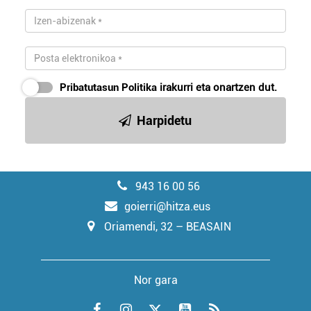
Pribatutasun Politika
irakurri eta onartzen dut.
Harpidetu
943 16 00 56
goierri@hitza.eus
Oriamendi, 32 – BEASAIN
Nor gara