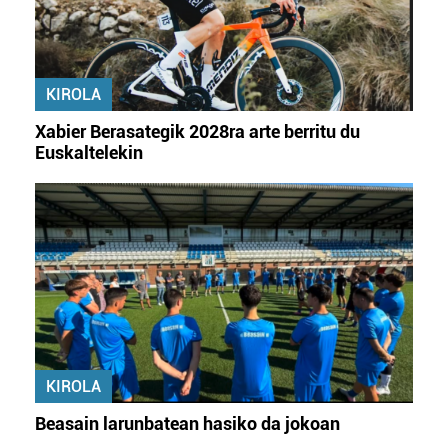
baliatzen gara. Ohar hau onartuz gero, teknologia hori
erabiltzeko baimen esplizitua ematen diguzu.
Gehiago
irakurri
KIROLA
Xabier Berasategik 2028ra arte berritu du
Euskaltelekin
KIROLA
Beasain larunbatean hasiko da jokoan