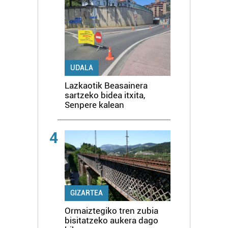
UDALA
Lazkaotik Beasainera
sartzeko bidea itxita,
Senpere kalean
4
GIZARTEA
Ormaiztegiko tren zubia
bisitatzeko aukera dago