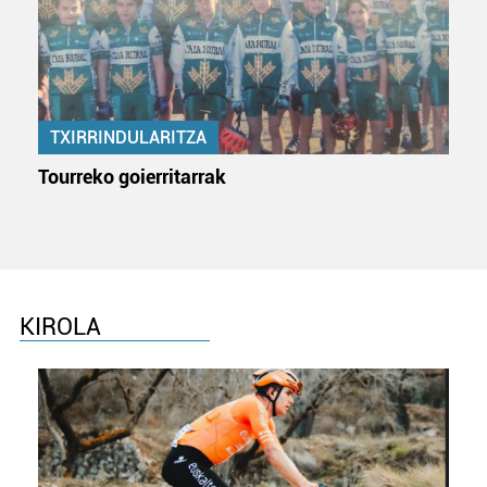
pertsonalizatuak eskaintzeko, iragarkiak eta edukia
neurtzeko, jendeari buruzko informazioa biltzeko eta
produktuak garatzeko. Zure datuak nork eta zertarako
erabiltzen dituen hauta dezakezu.
TXIRRINDULARITZA
Bazkide batzuek ez dizute baimenik eskatzen, eta beren
interes komertzial legitimoetan babesten dira. Ikusi gure
Tourreko goierritarrak
bazkideen zerrenda, beren ustez zein helburutarako
duten interes legitimoa eta horren aurka nola egin
dezakezun ikusteko.
Lortu zure datu pertsonalak prozesatzeko moduari
buruzko informazio gehiago eta ezarri zure lehentasunak
KIROLA
datuen atalean. Edozein unetan alda edo ken dezakezu
zure baimena Cookieen adierazpenean.
Webgune honek cookie propioak eta hirugarrenen cookie-
fitxategiak erabiltzen ditu. Zure esperientzia eta
zerbitzuak hobetzeko asmoz, cookie teknologiaz