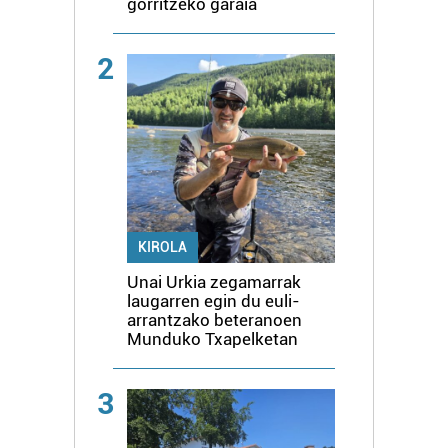
gorritzeko garaia
2
KIROLA
Unai Urkia zegamarrak
laugarren egin du euli-
arrantzako beteranoen
Munduko Txapelketan
3