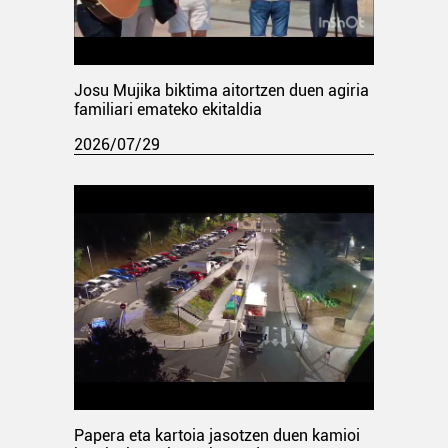
Josu Mujika biktima aitortzen duen agiria
familiari emateko ekitaldia
2026/07/29
Papera eta kartoia jasotzen duen kamioi