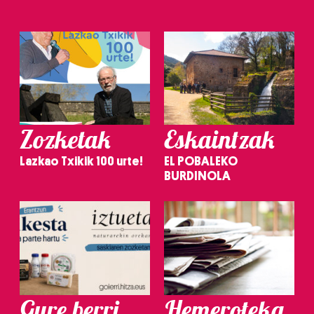
Zozketak
Eskaintzak
Lazkao Txikik 100 urte!
EL POBALEKO
BURDINOLA
Gure berri.
Hemeroteka