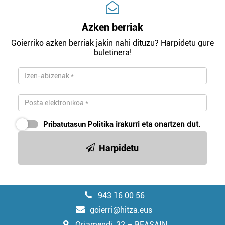
Azken berriak
Goierriko azken berriak jakin nahi dituzu? Harpidetu gure
buletinera!
Pribatutasun Politika
irakurri eta onartzen dut.
Harpidetu
943 16 00 56
goierri@hitza.eus
Oriamendi, 32 – BEASAIN