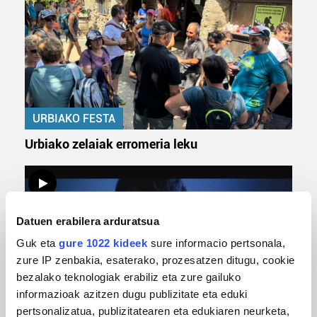
URBIAKO FESTA
Urbiako zelaiak erromeria leku
Datuen erabilera arduratsua
Guk eta
gure 1022 kideek
sure informacio pertsonala,
zure IP zenbakia, esaterako, prozesatzen ditugu, cookie
bezalako teknologiak erabiliz eta zure gailuko
informazioak azitzen dugu publizitate eta eduki
MUSIKA
pertsonalizatua, publizitatearen eta edukiaren neurketa,