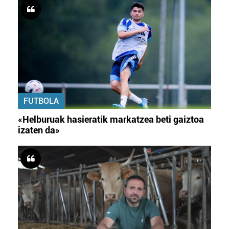
FUTBOLA
«Helburuak hasieratik markatzea beti gaiztoa
izaten da»