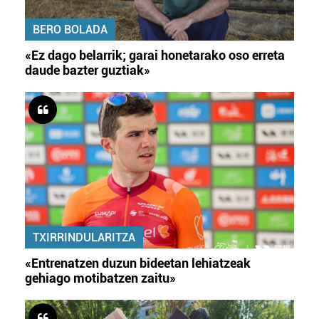
BERO BOLADA
«Ez dago belarrik; garai honetarako oso erreta
daude bazter guztiak»
TXIRRINDULARITZA
«Entrenatzen duzun bideetan lehiatzeak
gehiago motibatzen zaitu»