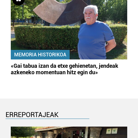
MEMORIA HISTORIKOA
«Gai tabua izan da etxe gehienetan, jendeak
azkeneko momentuan hitz egin du»
ERREPORTAJEAK