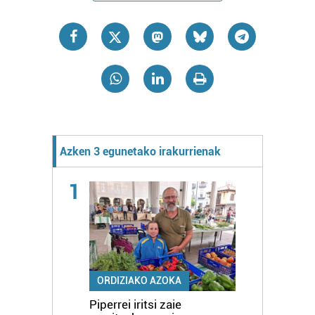
Azken 3 egunetako irakurrienak
1
ORDIZIAKO AZOKA
Piperrei iritsi zaie