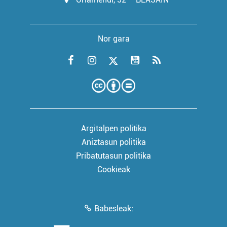
Nor gara
Argitalpen politika
Aniztasun politika
Pribatutasun politika
Cookieak
Babesleak: