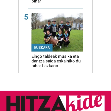
bihar
5
EUSKARA
Eingo taldeak musika eta
dantza saioa eskainiko du
bihar Lazkaon