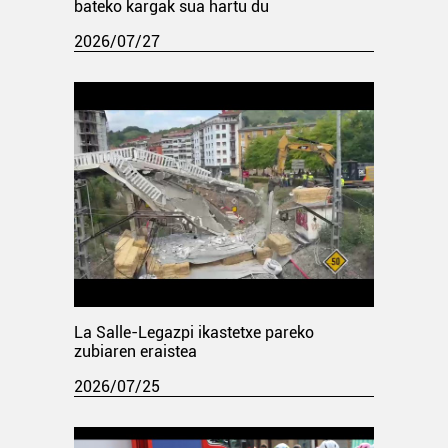
bateko kargak sua hartu du
2026/07/27
La Salle-Legazpi ikastetxe pareko
zubiaren eraistea
2026/07/25