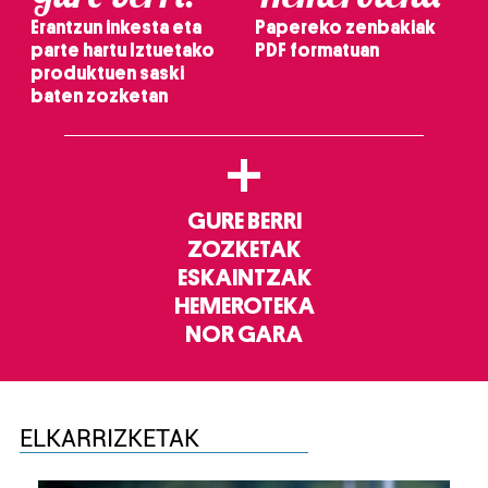
Erantzun inkesta eta
Papereko zenbakiak
parte hartu Iztuetako
PDF formatuan
produktuen saski
baten zozketan
+
GURE BERRI
ZOZKETAK
ESKAINTZAK
HEMEROTEKA
NOR GARA
ELKARRIZKETAK