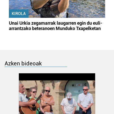
KIROLA
Unai Urkia zegamarrak laugarren egin du euli-
arrantzako beteranoen Munduko Txapelketan
Azken bideoak