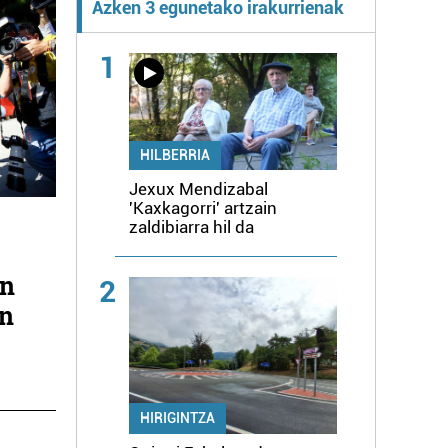
Azken 3 egunetako irakurrienak
1
HILBERRIA
Jexux Mendizabal
'Kaxkagorri' artzain
zaldibiarra hil da
en
2
in
HIRIGINTZA