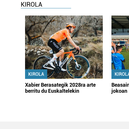
KIROLA
KIROLA
KIROL
Xabier Berasategik 2028ra arte
Beasain
berritu du Euskaltelekin
jokoan