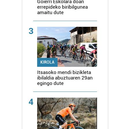
Goierri Eskolara doan
errepideko biribilgunea
amaitu dute
3
KIROLA
Itsasoko mendi bizikleta
ibilaldia abuztuaren 29an
egingo dute
4