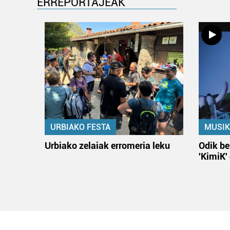
ERREPORTAJEAK
URBIAKO FESTA
MUSIK
Urbiako zelaiak erromeria leku
Odik be
'KimiK'