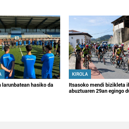
A
KIROLA
 larunbatean hasiko da
Itsasoko mendi bizikleta i
abuztuaren 29an egingo d