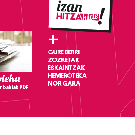
+
GURE BERRI
ZOZKETAK
ESKAINTZAK
teka
HEMEROTEKA
NOR GARA
nbakiak PDF