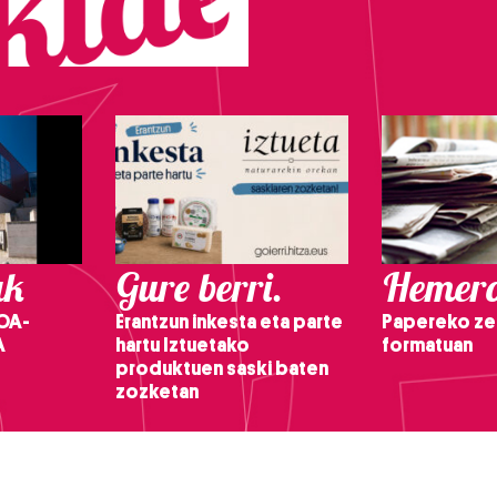
ak
Gure berri.
Hemero
OA-
Erantzun inkesta eta parte
Papereko ze
A
hartu Iztuetako
formatuan
produktuen saski baten
zozketan