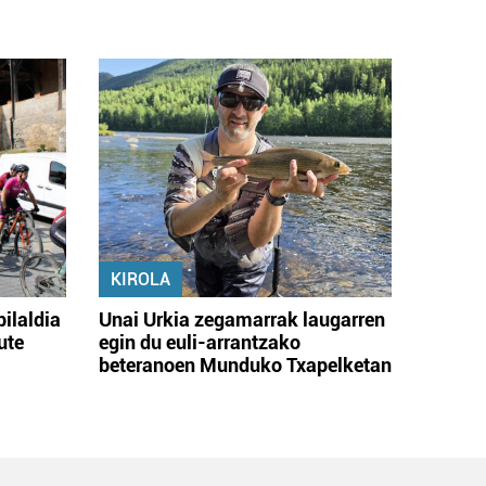
KIROLA
bilaldia
Unai Urkia zegamarrak laugarren
ute
egin du euli-arrantzako
beteranoen Munduko Txapelketan