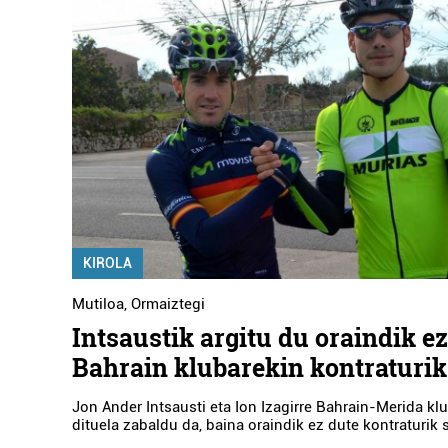
KIROLA
Mutiloa
,
Ormaiztegi
Intsaustik argitu du oraindik ez
Bahrain klubarekin kontraturik
Jon Ander Intsausti eta Ion Izagirre Bahrain-Merida klu
dituela zabaldu da, baina oraindik ez dute kontraturik 