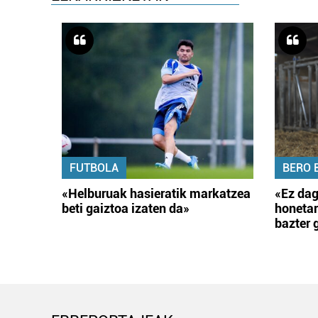
FUTBOLA
BERO 
«Helburuak hasieratik markatzea
«Ez dag
beti gaiztoa izaten da»
honetar
bazter 