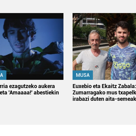
A
MUSA
rria ezagutzeko aukera
Euxebio eta Ekaitz Zabala
 eta 'Amaaaa!' abestiekin
Zumarragako mus txapelk
irabazi duten aita-semea