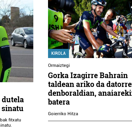
KIROLA
Ormaiztegi
Gorka Izagirre Bahrain
taldean ariko da datorr
denboraldian, anaiarek
 dutela
batera
 sinatu
Goierriko Hitza
bak fitxatu
sinatu.