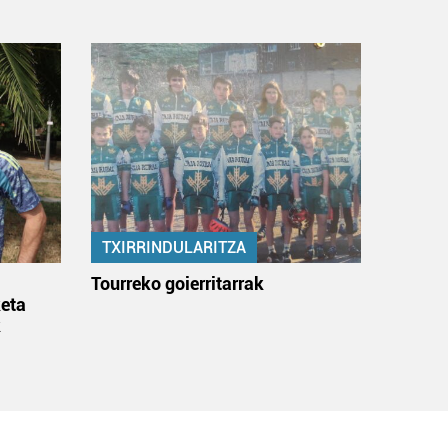
TXIRRINDULARITZA
:
Tourreko goierritarrak
eta
k