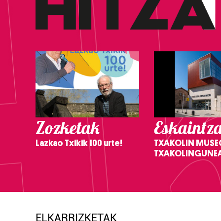
Zozketak
Eskaintz
Lazkao Txikik 100 urte!
TXAKOLIN MUSE
TXAKOLINGUNE
ELKARRIZKETAK