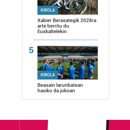
KIROLA
Xabier Berasategik 2028ra
arte berritu du
Euskaltelekin
5
KIROLA
Beasain larunbatean
hasiko da jokoan