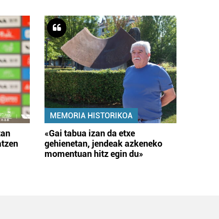
MEMORIA HISTORIKOA
tan
«Gai tabua izan da etxe
atzen
gehienetan, jendeak azkeneko
momentuan hitz egin du»