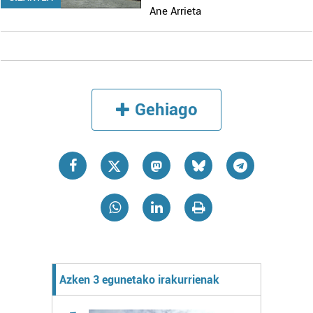
Ane Arrieta
Gehiago
Azken 3 egunetako irakurrienak