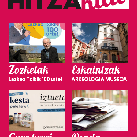
Zozketak
Eskaintzak
Lazkao Txikik 100 urte!
ARKEOLOGIA MUSEOA