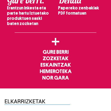
Gure berri.
Denda
Erantzun inkesta eta
Papereko zenbakiak
parte hartu Iztuetako
PDF formatuan
produktuen saski
baten zozketan
+
GURE BERRI
ZOZKETAK
ESKAINTZAK
HEMEROTEKA
NOR GARA
ELKARRIZKETAK