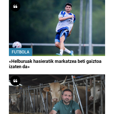
FUTBOLA
«Helburuak hasieratik markatzea beti gaiztoa
izaten da»