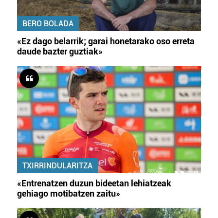
BERO BOLADA
«Ez dago belarrik; garai honetarako oso erreta
daude bazter guztiak»
TXIRRINDULARITZA
«Entrenatzen duzun bideetan lehiatzeak
gehiago motibatzen zaitu»