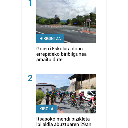
1
HIRIGINTZA
Goierri Eskolara doan
errepideko biribilgunea
amaitu dute
2
KIROLA
Itsasoko mendi bizikleta
ibilaldia abuztuaren 29an