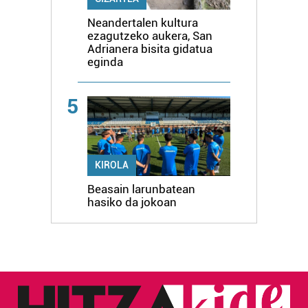
Neandertalen kultura
ezagutzeko aukera, San
Adrianera bisita gidatua
eginda
5
KIROLA
Beasain larunbatean
hasiko da jokoan