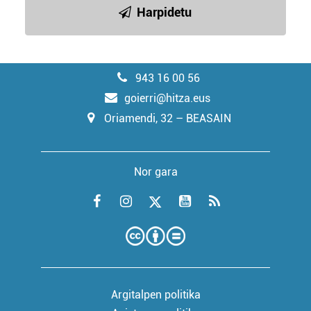
Harpidetu
943 16 00 56
goierri@hitza.eus
Oriamendi, 32 – BEASAIN
Nor gara
Argitalpen politika