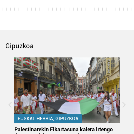
Gipuzkoa
EUSKAL HERRIA, GIPUZKOA
Palestinarekin Elkartasuna kalera irtengo
Do