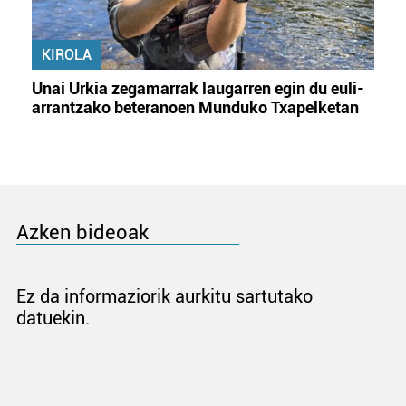
KIROLA
Unai Urkia zegamarrak laugarren egin du euli-
arrantzako beteranoen Munduko Txapelketan
Azken bideoak
Ez da informaziorik aurkitu sartutako
datuekin.