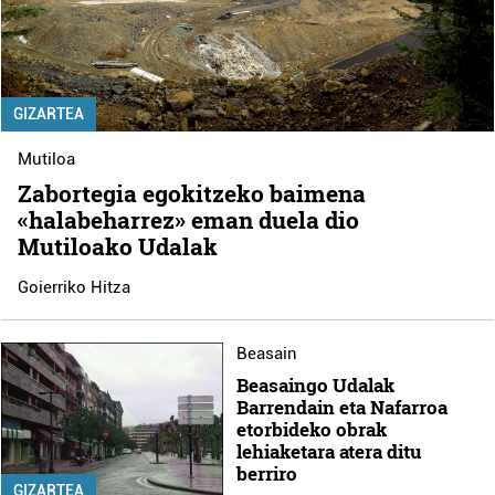
GIZARTEA
Mutiloa
Zabortegia egokitzeko baimena
«halabeharrez» eman duela dio
Mutiloako Udalak
Goierriko Hitza
Beasain
Beasaingo Udalak
Barrendain eta Nafarroa
etorbideko obrak
lehiaketara atera ditu
berriro
GIZARTEA