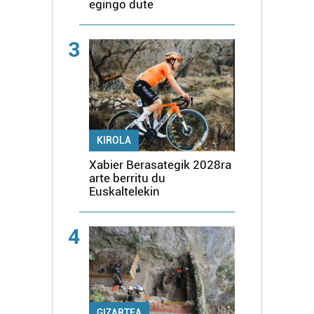
egingo dute
3
KIROLA
Xabier Berasategik 2028ra
arte berritu du
Euskaltelekin
4
GIZARTEA