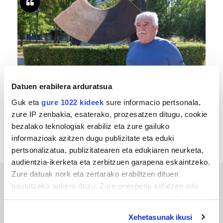
Datuen erabilera arduratsua
MEMORIA HISTORIKOA
Guk eta
gure 1022 kideek
sure informacio pertsonala,
«Gai tabua izan da etxe gehienetan, jendeak
zure IP zenbakia, esaterako, prozesatzen ditugu, cookie
azkeneko momentuan hitz egin du»
bezalako teknologiak erabiliz eta zure gailuko
informazioak azitzen dugu publizitate eta eduki
pertsonalizatua, publizitatearen eta edukiaren neurketa,
audientzia-ikerketa eta zerbitzuen garapena eskaintzeko.
Zure datuak nork eta zertarako erabiltzen dituen
hautatzeko aukera duzu. Zure onespena aldatzen edo
ERREPORTAJEAK
deuseztatzen ahal duzu edozein momentutan, Cookie
deklaraziotik edo Privacy triggerean klikatuz.
Xehetasunak ikusi