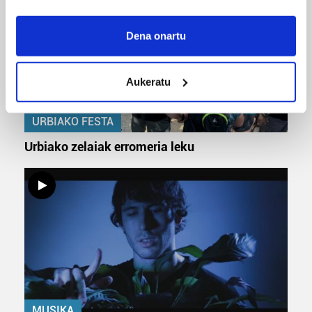
If you allow, we would also like to:
Collect information about your geographical
Dena onartu
location which can be accurate to within several
meters
Aukeratu
Identify your device by actively scanning it for
specific characteristics (fingerprinting)
Find out more about how your personal data is processed
URBIAKO FESTA
and set your preferences in the
details section
.
Urbiako zelaiak erromeria leku
Guk eta gure bazkideek zure datu pertsonalak
prozesatzen ditugu, zure IP zenbakia, besteak beste,
teknologia erabiliz, cookieak adibidez, iragarki eta eduki
pertsonalizatuak eskaintzeko, iragarkiak eta edukia
neurtzeko, jendeari buruzko informazioa biltzeko eta
produktuak garatzeko. Zure datuak nork eta zertarako
erabiltzen dituen hauta dezakezu.
Bazkide batzuek ez dizute baimenik eskatzen, eta beren
MUSIKA