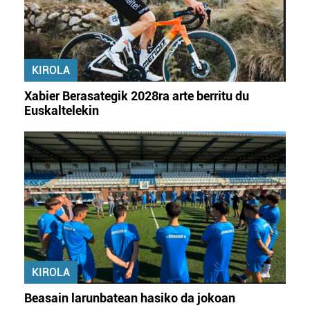
KIROLA
Xabier Berasategik 2028ra arte berritu du
Euskaltelekin
KIROLA
Beasain larunbatean hasiko da jokoan