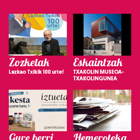
Zozketak
Eskaintzak
Lazkao Txikik 100 urte!
TXAKOLIN MUSEOA-
TXAKOLINGUNEA
Gure berri.
Hemeroteka