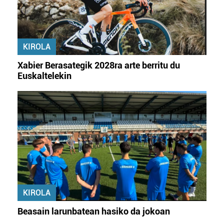
Webgune honek cookie propioak eta hirugarrenen cookie-
fitxategiak erabiltzen ditu. Zure esperientzia eta
zerbitzuak hobetzeko asmoz, cookie teknologiaz
KIROLA
baliatzen gara. Ohar hau onartuz gero, teknologia hori
erabiltzeko baimen esplizitua ematen diguzu.
Gehiago
Xabier Berasategik 2028ra arte berritu du
irakurri
Euskaltelekin
KIROLA
Beasain larunbatean hasiko da jokoan