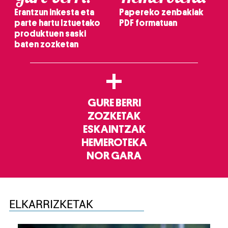
Erantzun inkesta eta
Papereko zenbakiak
parte hartu Iztuetako
PDF formatuan
produktuen saski
baten zozketan
+
GURE BERRI
ZOZKETAK
ESKAINTZAK
HEMEROTEKA
NOR GARA
ELKARRIZKETAK