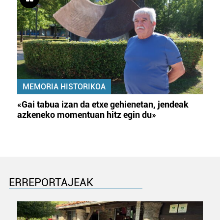
MEMORIA HISTORIKOA
«Gai tabua izan da etxe gehienetan, jendeak
azkeneko momentuan hitz egin du»
ERREPORTAJEAK