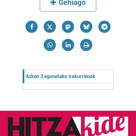
Gehiago
Azken 3 egunetako irakurrienak