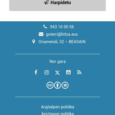
Harpidetu
943 16 00 56
goierri@hitza.eus
Oriamendi, 32 – BEASAIN
Nor gara
Argitalpen politika
Aniztasun politika