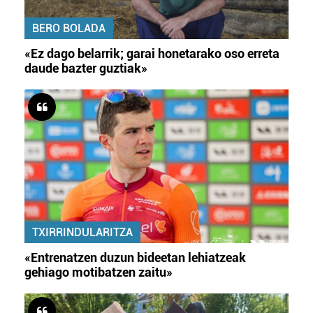
BERO BOLADA
«Ez dago belarrik; garai honetarako oso erreta
daude bazter guztiak»
TXIRRINDULARITZA
«Entrenatzen duzun bideetan lehiatzeak
gehiago motibatzen zaitu»