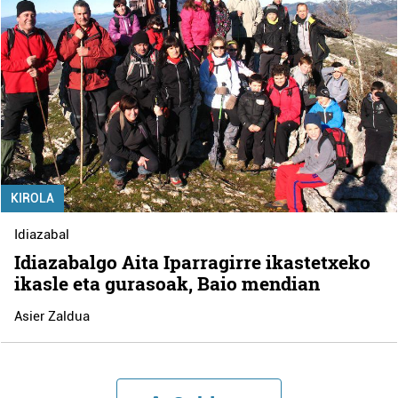
KIROLA
Idiazabal
Idiazabalgo Aita Iparragirre ikastetxeko
ikasle eta gurasoak, Baio mendian
Asier Zaldua