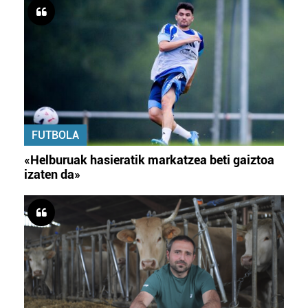
FUTBOLA
«Helburuak hasieratik markatzea beti gaiztoa
izaten da»