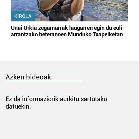
KIROLA
Unai Urkia zegamarrak laugarren egin du euli-
arrantzako beteranoen Munduko Txapelketan
Azken bideoak
Ez da informaziorik aurkitu sartutako
datuekin.