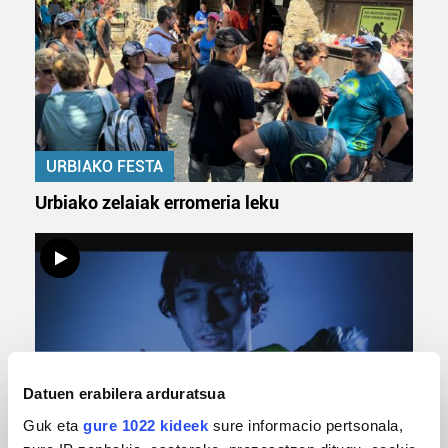
URBIAKO FESTA
Urbiako zelaiak erromeria leku
Datuen erabilera arduratsua
Guk eta
gure 1022 kideek
sure informacio pertsonala,
MUSIKA