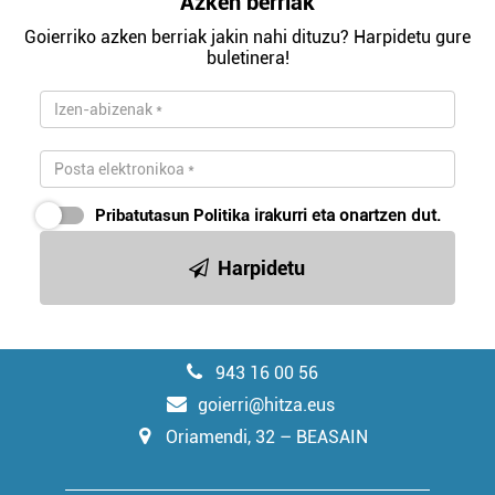
Azken berriak
Goierriko azken berriak jakin nahi dituzu? Harpidetu gure
buletinera!
Pribatutasun Politika
irakurri eta onartzen dut.
Harpidetu
943 16 00 56
goierri@hitza.eus
Oriamendi, 32 – BEASAIN