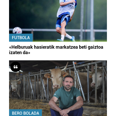
FUTBOLA
«Helburuak hasieratik markatzea beti gaiztoa
izaten da»
BERO BOLADA