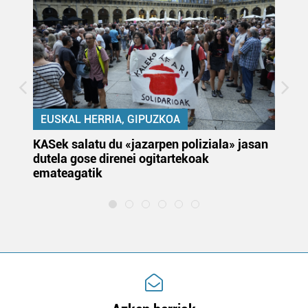
EUSKAL HERRIA, GIPUZKOA
KASek salatu du «jazarpen poliziala» jasan
Pa
dutela gose direnei ogitartekoak
da
emateagatik
«s