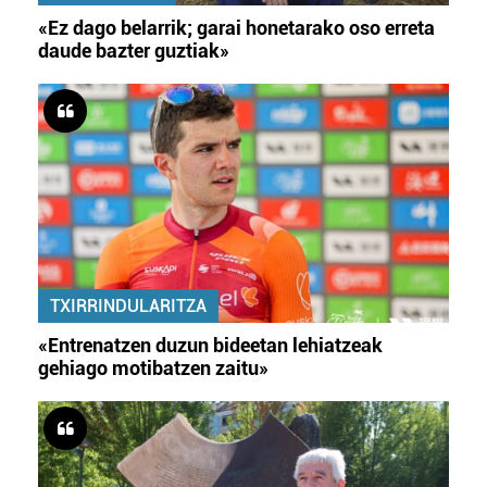
«Ez dago belarrik; garai honetarako oso erreta
daude bazter guztiak»
TXIRRINDULARITZA
«Entrenatzen duzun bideetan lehiatzeak
gehiago motibatzen zaitu»