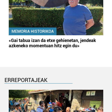
MEMORIA HISTORIKOA
«Gai tabua izan da etxe gehienetan, jendeak
azkeneko momentuan hitz egin du»
ERREPORTAJEAK