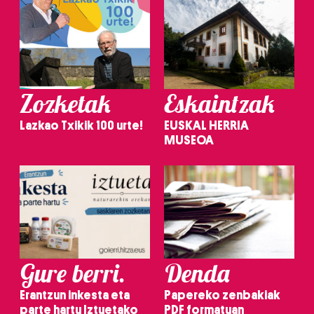
Zozketak
Eskaintzak
Lazkao Txikik 100 urte!
EUSKAL HERRIA
MUSEOA
Gure berri.
Denda
Erantzun inkesta eta
Papereko zenbakiak
parte hartu Iztuetako
PDF formatuan