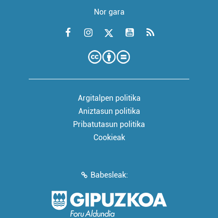
Nor gara
Argitalpen politika
Aniztasun politika
Pribatutasun politika
Cookieak
Babesleak: