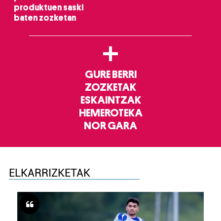
produktuen saski
baten zozketan
+
GURE BERRI
ZOZKETAK
ESKAINTZAK
HEMEROTEKA
NOR GARA
ELKARRIZKETAK