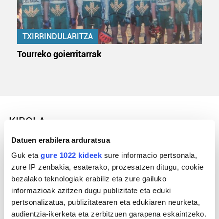
TXIRRINDULARITZA
Tourreko goierritarrak
KIROLA
Datuen erabilera arduratsua
Guk eta
gure 1022 kideek
sure informacio pertsonala,
zure IP zenbakia, esaterako, prozesatzen ditugu, cookie
bezalako teknologiak erabiliz eta zure gailuko
informazioak azitzen dugu publizitate eta eduki
pertsonalizatua, publizitatearen eta edukiaren neurketa,
audientzia-ikerketa eta zerbitzuen garapena eskaintzeko.