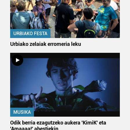
URBIAKO FESTA
Urbiako zelaiak erromeria leku
MUSIKA
Odik berria ezagutzeko aukera 'KimiK' eta
'Amaaaa!' abestiekin