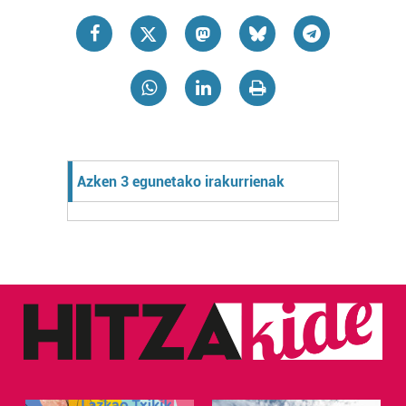
Azken 3 egunetako irakurrienak