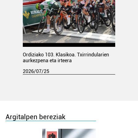
Ordiziako 103. Klasikoa. Txirrindularien
aurkezpena eta irteera
2026/07/25
Argitalpen bereziak