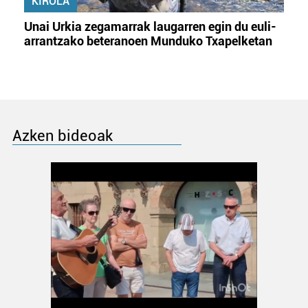
KIROLA
erabiltzeko baimen esplizitua ematen diguzu.
Gehiago
Unai Urkia zegamarrak laugarren egin du euli-
irakurri
arrantzako beteranoen Munduko Txapelketan
Azken bideoak