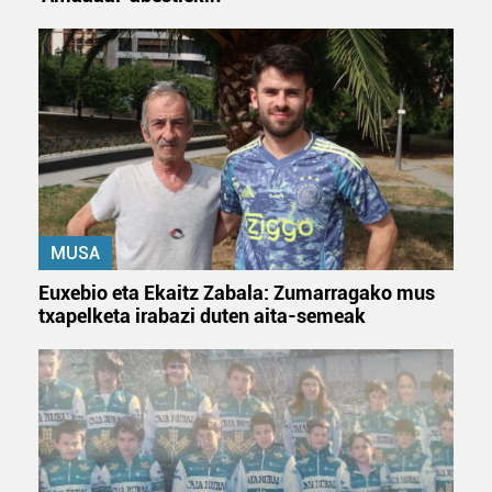
MUSA
Euxebio eta Ekaitz Zabala: Zumarragako mus
txapelketa irabazi duten aita-semeak