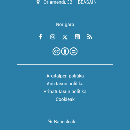
Oriamendi, 32 – BEASAIN
Nor gara
Argitalpen politika
Aniztasun politika
Pribatutasun politika
Cookieak
Babesleak: