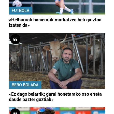
FUTBOLA
«Helburuak hasieratik markatzea beti gaiztoa
izaten da»
BERO BOLADA
«Ez dago belarrik; garai honetarako oso erreta
daude bazter guztiak»