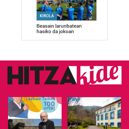
KIROLA
Beasain larunbatean
hasiko da jokoan