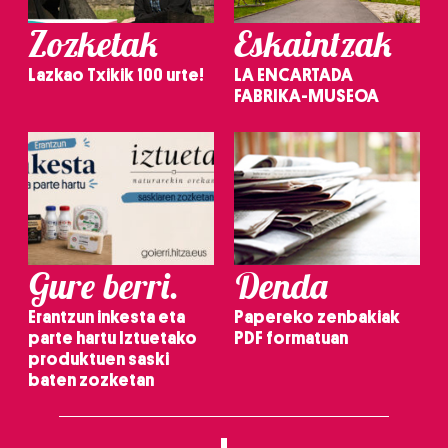
Zozketak
Eskaintzak
Lazkao Txikik 100 urte!
LA ENCARTADA
FABRIKA-MUSEOA
Gure berri.
Denda
Erantzun inkesta eta
Papereko zenbakiak
parte hartu Iztuetako
PDF formatuan
produktuen saski
baten zozketan