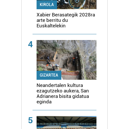
KIROLA
Xabier Berasategik 2028ra
arte berritu du
Euskaltelekin
4
GIZARTEA
Neandertalen kultura
ezagutzeko aukera, San
Adrianera bisita gidatua
eginda
5