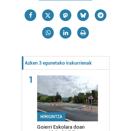
Azken 3 egunetako irakurrienak
1
HIRIGINTZA
Goierri Eskolara doan