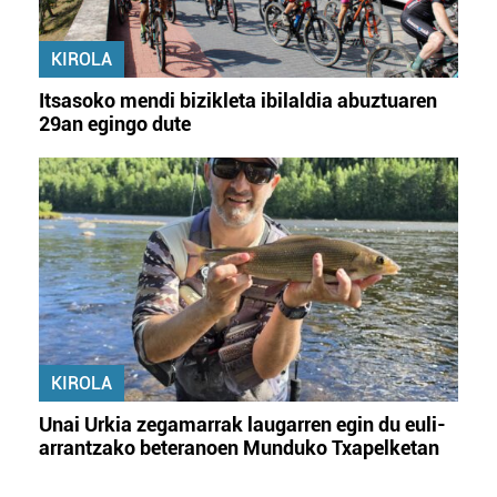
KIROLA
Itsasoko mendi bizikleta ibilaldia abuztuaren
29an egingo dute
KIROLA
Unai Urkia zegamarrak laugarren egin du euli-
arrantzako beteranoen Munduko Txapelketan