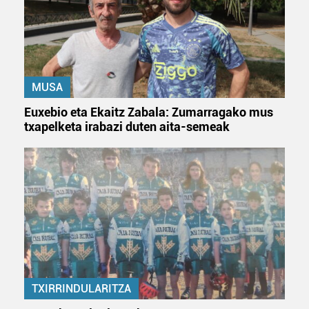
dezakezun ikusteko.
Lortu zure datu pertsonalak prozesatzeko moduari
buruzko informazio gehiago eta ezarri zure lehentasunak
datuen atalean. Edozein unetan alda edo ken dezakezu
zure baimena Cookieen adierazpenean.
MUSA
Euxebio eta Ekaitz Zabala: Zumarragako mus
Webgune honek cookie propioak eta hirugarrenen cookie-
txapelketa irabazi duten aita-semeak
fitxategiak erabiltzen ditu. Zure esperientzia eta
zerbitzuak hobetzeko asmoz, cookie teknologiaz
baliatzen gara. Ohar hau onartuz gero, teknologia hori
erabiltzeko baimen esplizitua ematen diguzu.
Gehiago
irakurri
TXIRRINDULARITZA