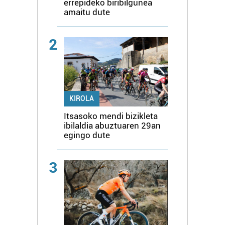
errepideko biribilgunea
amaitu dute
2
KIROLA
Itsasoko mendi bizikleta
ibilaldia abuztuaren 29an
egingo dute
3