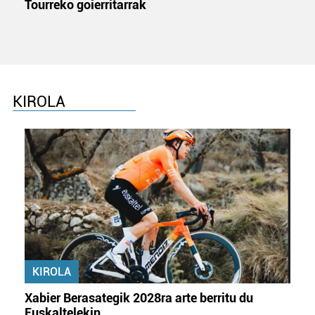
Tourreko goierritarrak
KIROLA
KIROLA
Xabier Berasategik 2028ra arte berritu du
Euskaltelekin