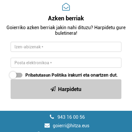
Azken berriak
Goierriko azken berriak jakin nahi dituzu? Harpidetu gure
buletinera!
Pribatutasun Politika
irakurri eta onartzen dut.
Harpidetu
943 16 00 56
goierri@hitza.eus