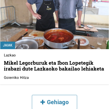
JAIAK
Lazkao
Mikel Legorburuk eta Ibon Lopetegik
irabazi dute Lazkaoko bakailao lehiaketa
Goierriko Hitza
Gehiago