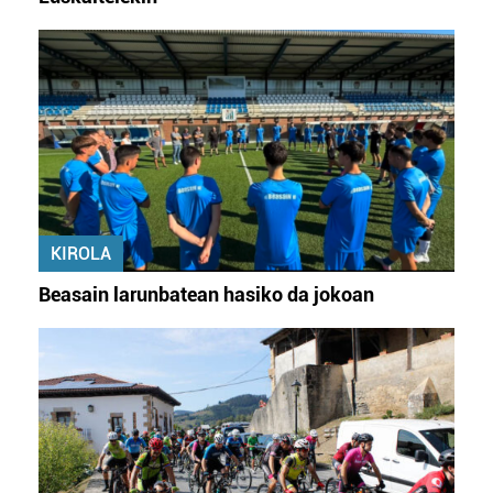
KIROLA
Beasain larunbatean hasiko da jokoan