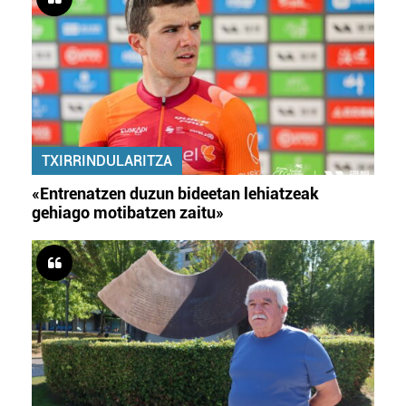
TXIRRINDULARITZA
«Entrenatzen duzun bideetan lehiatzeak
gehiago motibatzen zaitu»