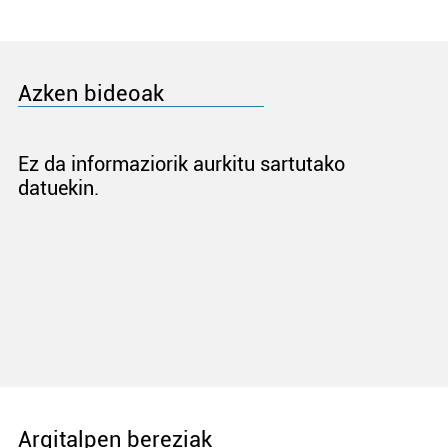
Azken bideoak
Ez da informaziorik aurkitu sartutako
datuekin.
Argitalpen bereziak