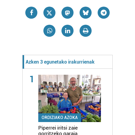
Azken 3 egunetako irakurrienak
1
ORDIZIAKO AZOKA
Piperrei iritsi zaie
gorritzeko garaia