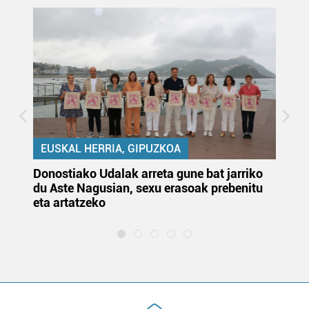
EUSKAL HERRIA, GIPUZKOA
Donostiako Udalak arreta gune bat jarriko
Ur
du Aste Nagusian, sexu erasoak prebenitu
es
eta artatzeko
lu