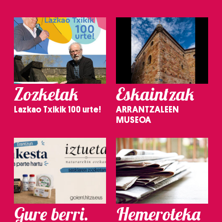
Zozketak
Eskaintzak
Lazkao Txikik 100 urte!
ARRANTZALEEN
MUSEOA
Gure berri.
Hemeroteka