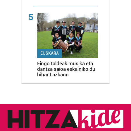
5
EUSKARA
Eingo taldeak musika eta
dantza saioa eskainiko du
bihar Lazkaon