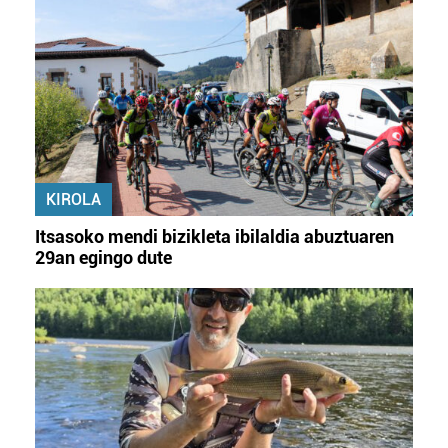
KIROLA
Itsasoko mendi bizikleta ibilaldia abuztuaren
29an egingo dute