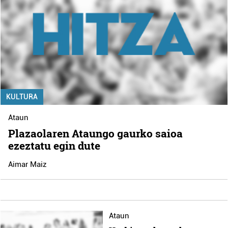
KULTURA
Ataun
Plazaolaren Ataungo gaurko saioa
ezeztatu egin dute
Aimar Maiz
Ataun