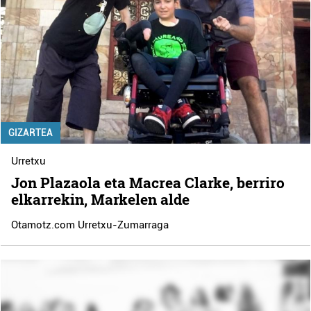
GIZARTEA
Urretxu
Jon Plazaola eta Macrea Clarke, berriro
elkarrekin, Markelen alde
Otamotz.com Urretxu-Zumarraga