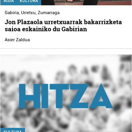
AISIA
KULTURA
Gabiria
,
Urretxu
,
Zumarraga
Jon Plazaola urretxuarrak bakarrizketa
saioa eskainiko du Gabirian
Asier Zaldua