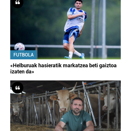
FUTBOLA
«Helburuak hasieratik markatzea beti gaiztoa
izaten da»