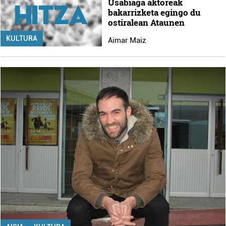
Usabiaga aktoreak
bakarrizketa egingo du
ostiralean Ataunen
KULTURA
Aimar Maiz