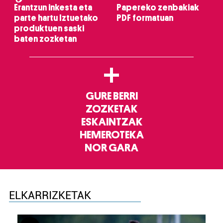
Erantzun inkesta eta
Papereko zenbakiak
parte hartu Iztuetako
PDF formatuan
produktuen saski
baten zozketan
+
GURE BERRI
ZOZKETAK
ESKAINTZAK
HEMEROTEKA
NOR GARA
ELKARRIZKETAK