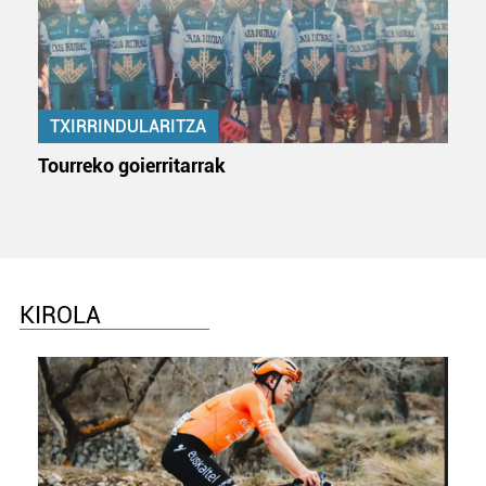
TXIRRINDULARITZA
Tourreko goierritarrak
KIROLA