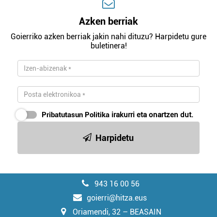
Azken berriak
Goierriko azken berriak jakin nahi dituzu? Harpidetu gure
buletinera!
Pribatutasun Politika
irakurri eta onartzen dut.
Harpidetu
943 16 00 56
goierri@hitza.eus
Oriamendi, 32 – BEASAIN