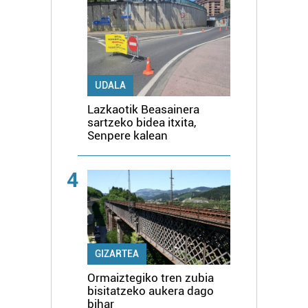
UDALA
Lazkaotik Beasainera
sartzeko bidea itxita,
Senpere kalean
4
GIZARTEA
Ormaiztegiko tren zubia
bisitatzeko aukera dago
bihar