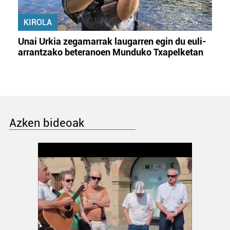
KIROLA
Unai Urkia zegamarrak laugarren egin du euli-
arrantzako beteranoen Munduko Txapelketan
Azken bideoak