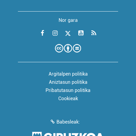
Nor gara
Argitalpen politika
Aniztasun politika
Pribatutasun politika
Cookieak
Babesleak: