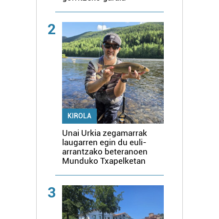
2
KIROLA
Unai Urkia zegamarrak
laugarren egin du euli-
arrantzako beteranoen
Munduko Txapelketan
3