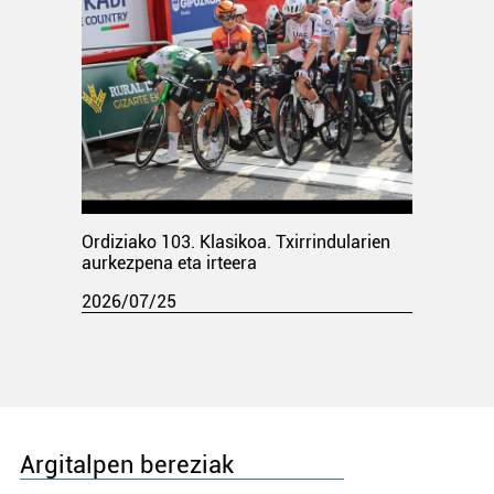
Ordiziako 103. Klasikoa. Txirrindularien
aurkezpena eta irteera
2026/07/25
Argitalpen bereziak