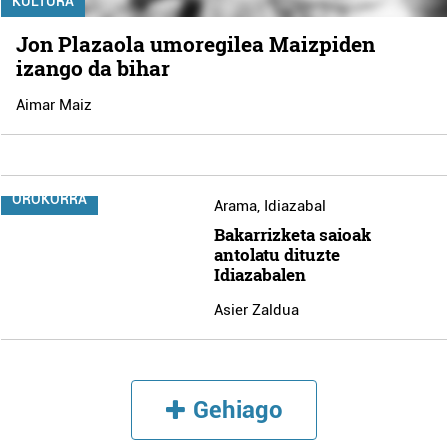
KULTURA
Jon Plazaola umoregilea Maizpiden
izango da bihar
Aimar Maiz
OROKORRA
Arama
,
Idiazabal
Bakarrizketa saioak
antolatu dituzte
Idiazabalen
Asier Zaldua
Gehiago