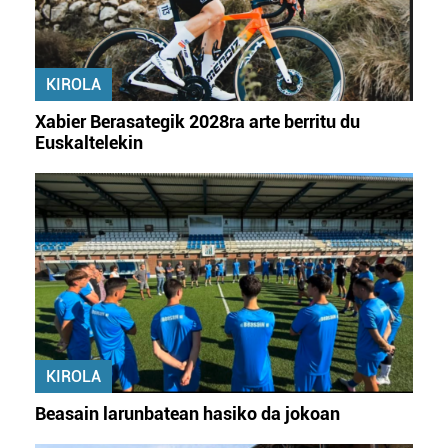
KIROLA
Xabier Berasategik 2028ra arte berritu du
Euskaltelekin
KIROLA
Beasain larunbatean hasiko da jokoan