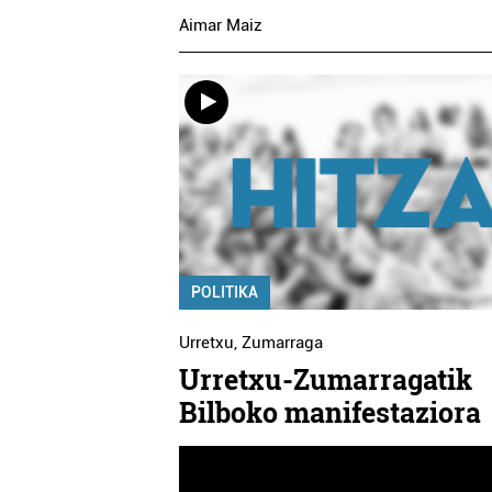
Aimar Maiz
POLITIKA
Urretxu
,
Zumarraga
Urretxu-Zumarragatik
Bilboko manifestaziora