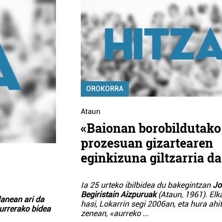
OROKORRA
Ataun
«Baionan borobildutako
prozesuan gizartearen
eginkizuna giltzarria da
Ia 25 urteko ibilbidea du bakegintzan
Jo
Begiristain Aizpuruak
(Ataun, 1961). Elk
lanean ari da
hasi, Lokarrin segi 2006an, eta hura ahi
aurrerako bidea
zenean, «aurreko
...