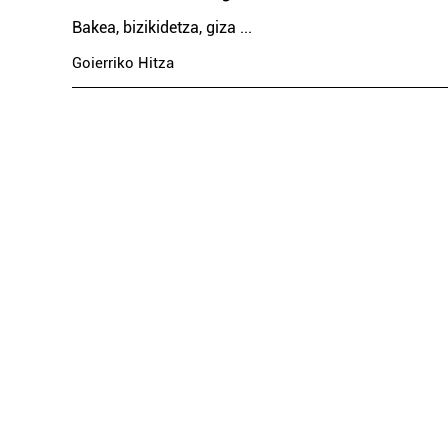
Bakea, bizikidetza, giza
...
Goierriko Hitza