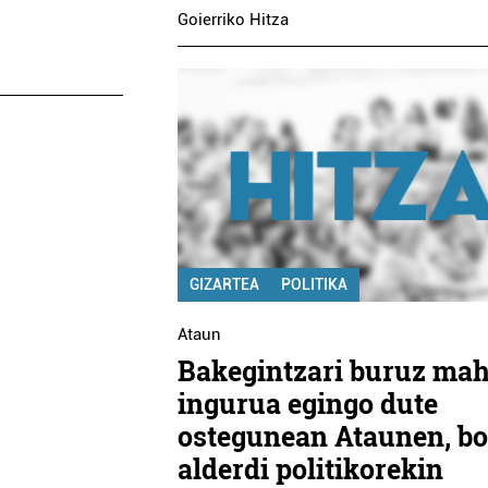
Goierriko Hitza
GIZARTEA
POLITIKA
Ataun
Bakegintzari buruz mah
ingurua egingo dute
ostegunean Ataunen, bo
alderdi politikorekin