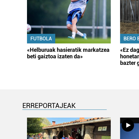
FUTBOLA
BERO 
«Helburuak hasieratik markatzea
«Ez dag
beti gaiztoa izaten da»
honetar
bazter 
ERREPORTAJEAK