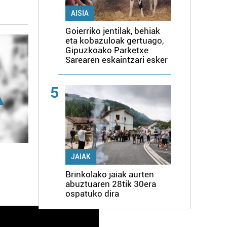
AISIA
Goierriko jentilak, behiak
eta kobazuloak gertuago,
Gipuzkoako Parketxe
Sarearen eskaintzari esker
5
JAIAK
Brinkolako jaiak aurten
abuztuaren 28tik 30era
ospatuko dira