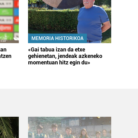
MEMORIA HISTORIKOA
tan
«Gai tabua izan da etxe
atzen
gehienetan, jendeak azkeneko
momentuan hitz egin du»