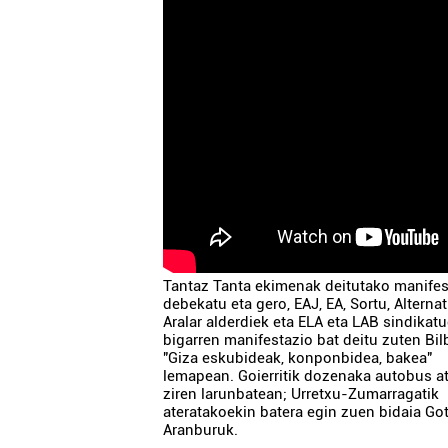
Tantaz Tanta ekimenak deitutako manifes
debekatu eta gero, EAJ, EA, Sortu, Alternat
Aralar alderdiek eta ELA eta LAB sindikat
bigarren manifestazio bat deitu zuten Bil
"Giza eskubideak, konponbidea, bakea"
lemapean. Goierritik dozenaka autobus a
ziren larunbatean; Urretxu-Zumarragatik
ateratakoekin batera egin zuen bidaia Go
Aranburuk.