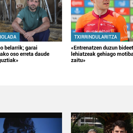
BOLADA
TXIRRINDULARITZA
o belarrik; garai
«Entrenatzen duzun bidee
ako oso erreta daude
lehiatzeak gehiago motib
guztiak»
zaitu»