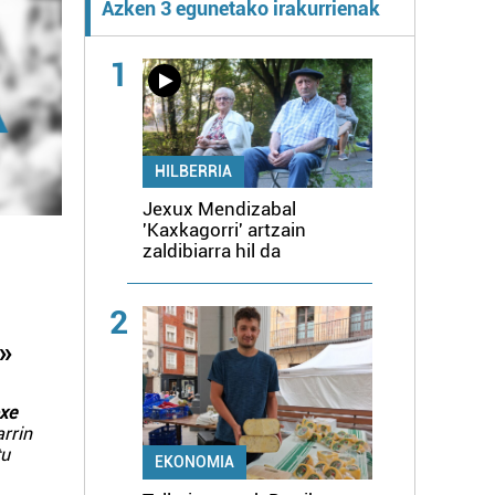
Azken 3 egunetako irakurrienak
1
HILBERRIA
Jexux Mendizabal
'Kaxkagorri' artzain
zaldibiarra hil da
2
»
xe
arrin
tu
EKONOMIA