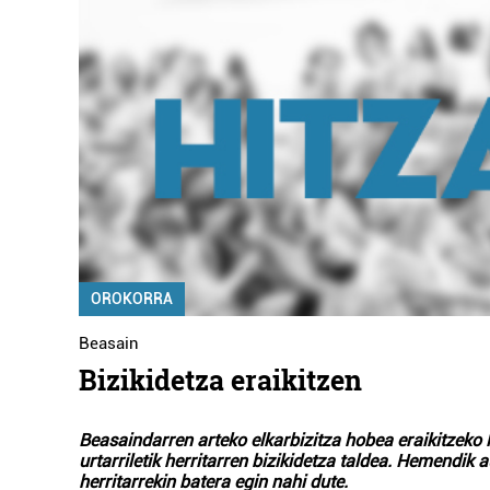
OROKORRA
Beasain
Bizikidetza eraikitzen
Beasaindarren arteko elkarbizitza hobea eraikitzeko 
urtarriletik herritarren bizikidetza taldea. Hemendik 
herritarrekin batera egin nahi dute.