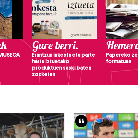
ak
Gure berri.
Hemero
 MUSEOA
Erantzun inkesta eta parte
Papereko ze
hartu Iztuetako
formatuan
produktuen saski baten
zozketan