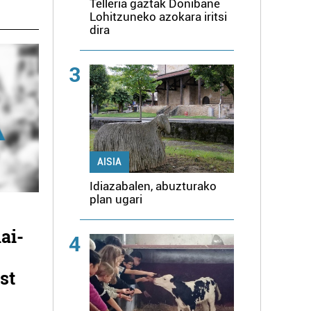
Telleria gaztak Donibane
Lohitzuneko azokara iritsi
dira
3
AISIA
Idiazabalen, abuzturako
plan ugari
ai-
4
st