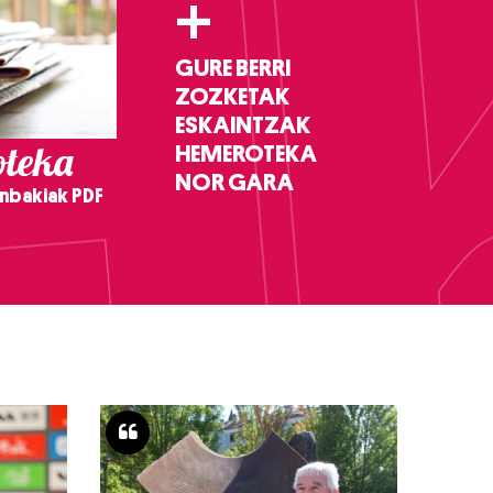
+
GURE BERRI
ZOZKETAK
ESKAINTZAK
teka
HEMEROTEKA
NOR GARA
nbakiak PDF