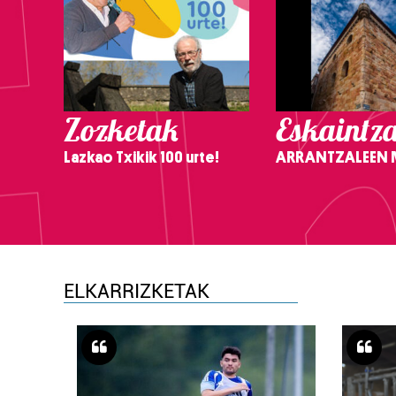
Zozketak
Eskaintz
Lazkao Txikik 100 urte!
ARRANTZALEEN
ELKARRIZKETAK