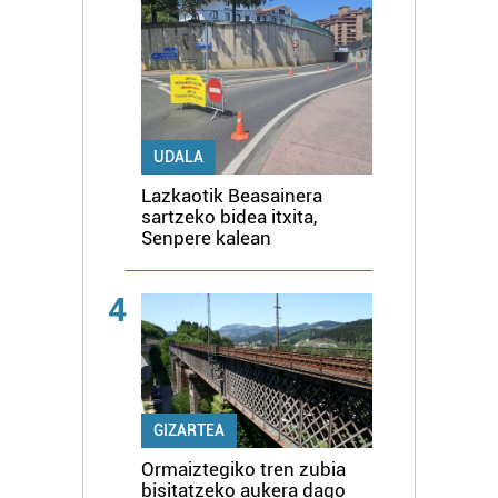
UDALA
Lazkaotik Beasainera
sartzeko bidea itxita,
Senpere kalean
4
GIZARTEA
Ormaiztegiko tren zubia
bisitatzeko aukera dago