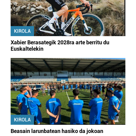
baliatzen gara. Ohar hau onartuz gero, teknologia hori
erabiltzeko baimen esplizitua ematen diguzu.
Gehiago
irakurri
KIROLA
Xabier Berasategik 2028ra arte berritu du
Euskaltelekin
KIROLA
Beasain larunbatean hasiko da jokoan