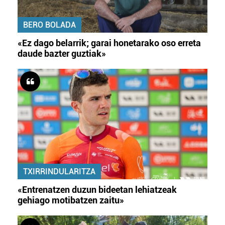
BERO BOLADA
«Ez dago belarrik; garai honetarako oso erreta
daude bazter guztiak»
TXIRRINDULARITZA
«Entrenatzen duzun bideetan lehiatzeak
gehiago motibatzen zaitu»