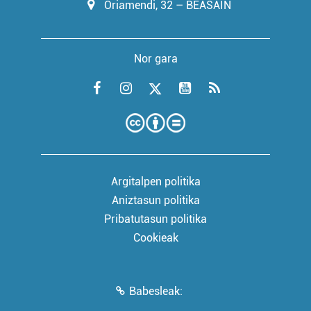
Oriamendi, 32 – BEASAIN
Nor gara
Argitalpen politika
Aniztasun politika
Pribatutasun politika
Cookieak
Babesleak: