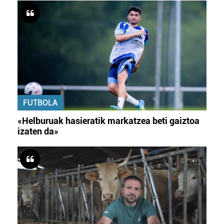
FUTBOLA
«Helburuak hasieratik markatzea beti gaiztoa
izaten da»