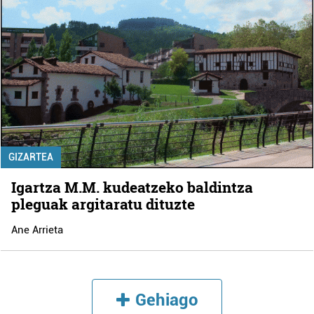
GIZARTEA
Igartza M.M. kudeatzeko baldintza
pleguak argitaratu dituzte
Ane Arrieta
Gehiago