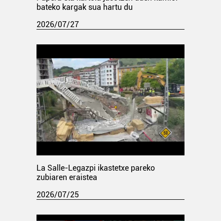
bateko kargak sua hartu du
2026/07/27
La Salle-Legazpi ikastetxe pareko
zubiaren eraistea
2026/07/25