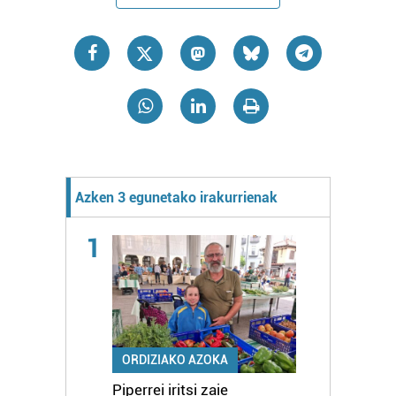
Azken 3 egunetako irakurrienak
1
ORDIZIAKO AZOKA
Piperrei iritsi zaie