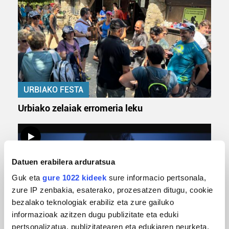
URBIAKO FESTA
Urbiako zelaiak erromeria leku
Datuen erabilera arduratsua
Guk eta
gure 1022 kideek
sure informacio pertsonala,
zure IP zenbakia, esaterako, prozesatzen ditugu, cookie
bezalako teknologiak erabiliz eta zure gailuko
informazioak azitzen dugu publizitate eta eduki
pertsonalizatua, publizitatearen eta edukiaren neurketa,
MUSIKA