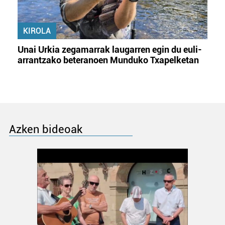
KIROLA
Unai Urkia zegamarrak laugarren egin du euli-
arrantzako beteranoen Munduko Txapelketan
Azken bideoak