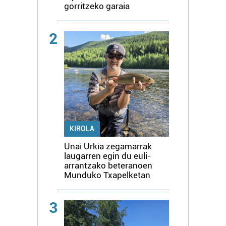
gorritzeko garaia
2
KIROLA
Unai Urkia zegamarrak
laugarren egin du euli-
arrantzako beteranoen
Munduko Txapelketan
3