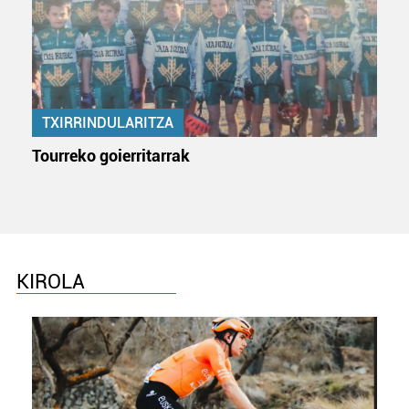
pertsonalizatuak eskaintzeko, iragarkiak eta edukia
neurtzeko, jendeari buruzko informazioa biltzeko eta
produktuak garatzeko. Zure datuak nork eta zertarako
erabiltzen dituen hauta dezakezu.
Bazkide batzuek ez dizute baimenik eskatzen, eta beren
TXIRRINDULARITZA
interes komertzial legitimoetan babesten dira. Ikusi gure
Tourreko goierritarrak
bazkideen zerrenda, beren ustez zein helburutarako
duten interes legitimoa eta horren aurka nola egin
dezakezun ikusteko.
Lortu zure datu pertsonalak prozesatzeko moduari
buruzko informazio gehiago eta ezarri zure lehentasunak
KIROLA
datuen atalean. Edozein unetan alda edo ken dezakezu
zure baimena Cookieen adierazpenean.
Webgune honek cookie propioak eta hirugarrenen cookie-
fitxategiak erabiltzen ditu. Zure esperientzia eta
zerbitzuak hobetzeko asmoz, cookie teknologiaz