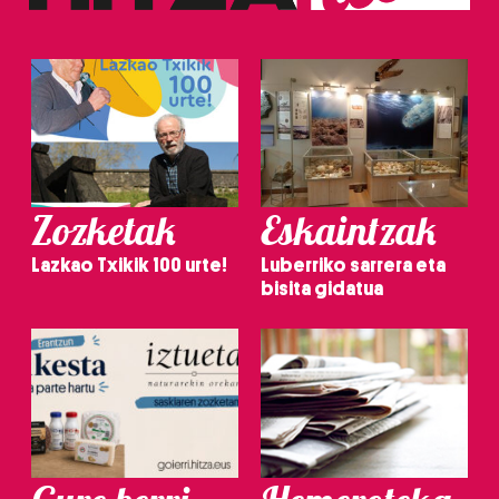
Zozketak
Eskaintzak
Lazkao Txikik 100 urte!
Luberriko sarrera eta
bisita gidatua