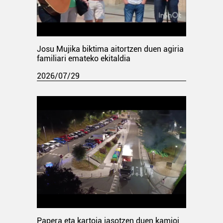
Josu Mujika biktima aitortzen duen agiria
familiari emateko ekitaldia
2026/07/29
Papera eta kartoia jasotzen duen kamioi