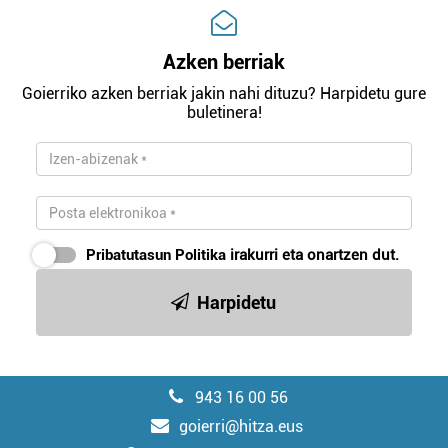
Azken berriak
Goierriko azken berriak jakin nahi dituzu? Harpidetu gure
buletinera!
Pribatutasun Politika
irakurri eta onartzen dut.
Harpidetu
943 16 00 56
goierri@hitza.eus