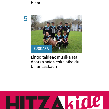
bihar
5
EUSKARA
Eingo taldeak musika eta
dantza saioa eskainiko du
bihar Lazkaon