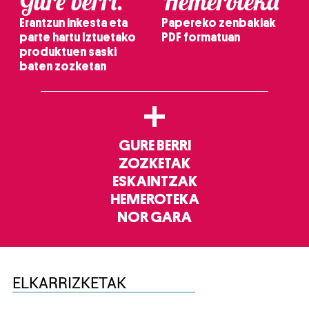
Gure berri.
Hemeroteka
Erantzun inkesta eta
Papereko zenbakiak
parte hartu Iztuetako
PDF formatuan
produktuen saski
baten zozketan
+
GURE BERRI
ZOZKETAK
ESKAINTZAK
HEMEROTEKA
NOR GARA
ELKARRIZKETAK