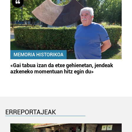
MEMORIA HISTORIKOA
«Gai tabua izan da etxe gehienetan, jendeak
azkeneko momentuan hitz egin du»
ERREPORTAJEAK