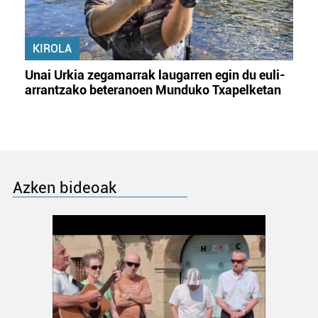
KIROLA
Unai Urkia zegamarrak laugarren egin du euli-
arrantzako beteranoen Munduko Txapelketan
Azken bideoak