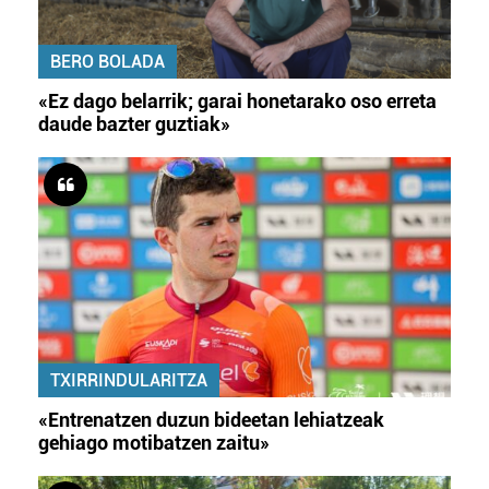
BERO BOLADA
«Ez dago belarrik; garai honetarako oso erreta
daude bazter guztiak»
TXIRRINDULARITZA
«Entrenatzen duzun bideetan lehiatzeak
gehiago motibatzen zaitu»