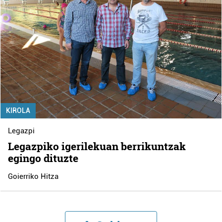
KIROLA
Legazpi
Legazpiko igerilekuan berrikuntzak
egingo dituzte
Goierriko Hitza