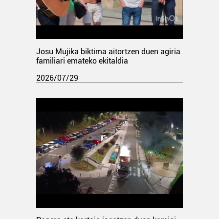
Josu Mujika biktima aitortzen duen agiria
familiari emateko ekitaldia
2026/07/29