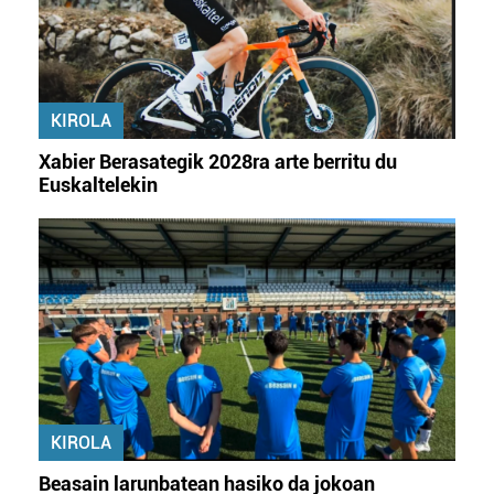
baliatzen gara. Ohar hau onartuz gero, teknologia hori
erabiltzeko baimen esplizitua ematen diguzu.
Gehiago
irakurri
KIROLA
Xabier Berasategik 2028ra arte berritu du
Euskaltelekin
KIROLA
Beasain larunbatean hasiko da jokoan