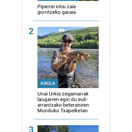
Piperrei iritsi zaie
gorritzeko garaia
2
KIROLA
Unai Urkia zegamarrak
laugarren egin du euli-
arrantzako beteranoen
Munduko Txapelketan
3