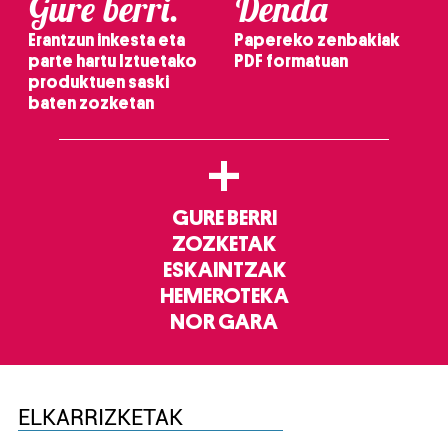
Gure berri.
Denda
Erantzun inkesta eta
Papereko zenbakiak
parte hartu Iztuetako
PDF formatuan
produktuen saski
baten zozketan
+
GURE BERRI
ZOZKETAK
ESKAINTZAK
HEMEROTEKA
NOR GARA
ELKARRIZKETAK