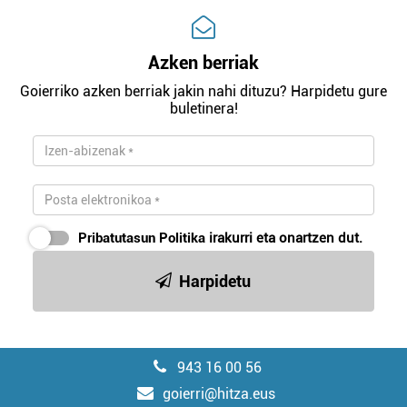
Azken berriak
Goierriko azken berriak jakin nahi dituzu? Harpidetu gure
buletinera!
Pribatutasun Politika
irakurri eta onartzen dut.
Harpidetu
943 16 00 56
goierri@hitza.eus