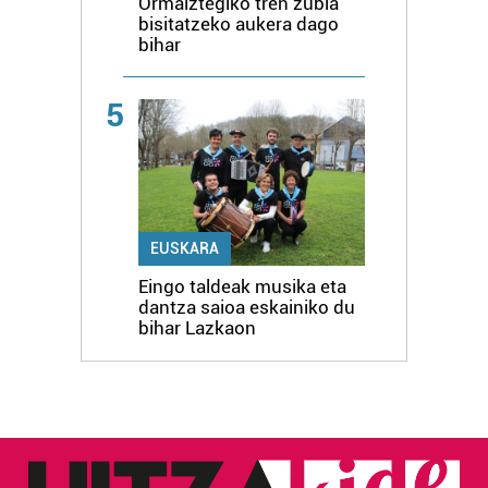
Ormaiztegiko tren zubia
bisitatzeko aukera dago
bihar
5
EUSKARA
Eingo taldeak musika eta
dantza saioa eskainiko du
bihar Lazkaon