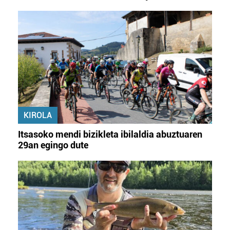
KIROLA
Itsasoko mendi bizikleta ibilaldia abuztuaren
29an egingo dute