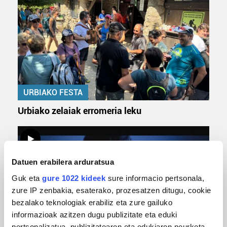
URBIAKO FESTA
Urbiako zelaiak erromeria leku
Datuen erabilera arduratsua
Guk eta
gure 1022 kideek
sure informacio pertsonala,
zure IP zenbakia, esaterako, prozesatzen ditugu, cookie
bezalako teknologiak erabiliz eta zure gailuko
informazioak azitzen dugu publizitate eta eduki
pertsonalizatua, publizitatearen eta edukiaren neurketa,