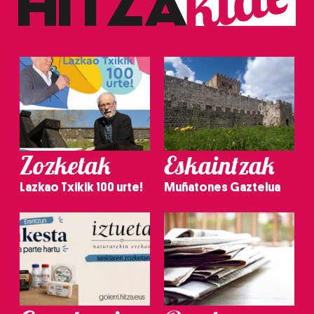
Zozketak
Eskaintzak
Lazkao Txikik 100 urte!
Muñatones Gaztelua