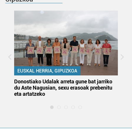
EUSKAL HERRIA, GIPUZKOA
Donostiako Udalak arreta gune bat jarriko
Ur
du Aste Nagusian, sexu erasoak prebenitu
es
eta artatzeko
lu