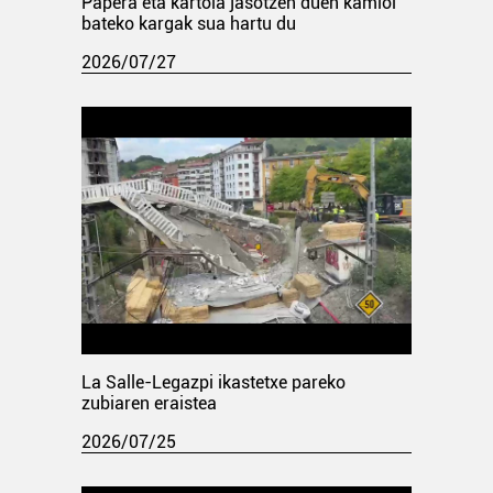
Papera eta kartoia jasotzen duen kamioi
bateko kargak sua hartu du
2026/07/27
La Salle-Legazpi ikastetxe pareko
zubiaren eraistea
2026/07/25