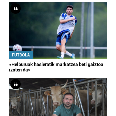
FUTBOLA
«Helburuak hasieratik markatzea beti gaiztoa
izaten da»