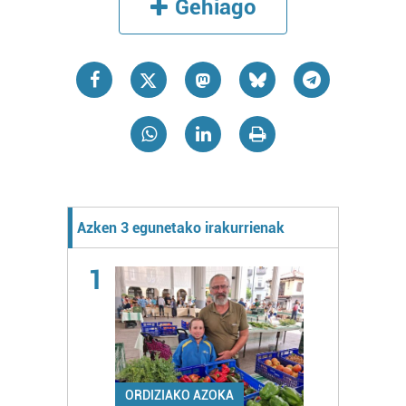
Gehiago
Azken 3 egunetako irakurrienak
1
ORDIZIAKO AZOKA