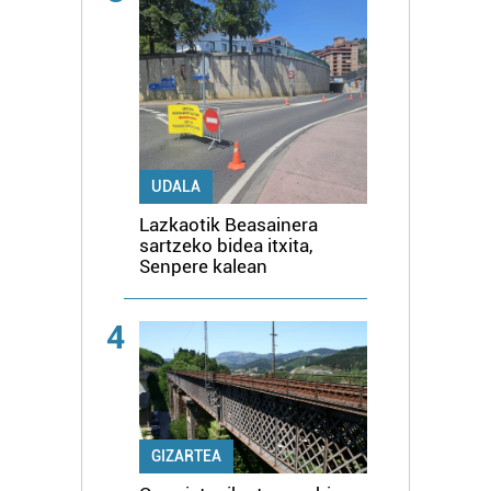
UDALA
Lazkaotik Beasainera
sartzeko bidea itxita,
Senpere kalean
4
GIZARTEA