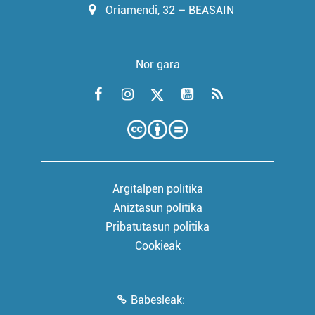
Oriamendi, 32 – BEASAIN
Nor gara
Argitalpen politika
Aniztasun politika
Pribatutasun politika
Cookieak
Babesleak: