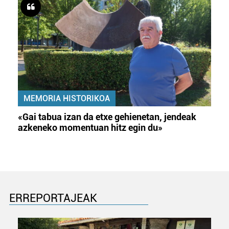
MEMORIA HISTORIKOA
«Gai tabua izan da etxe gehienetan, jendeak
azkeneko momentuan hitz egin du»
ERREPORTAJEAK