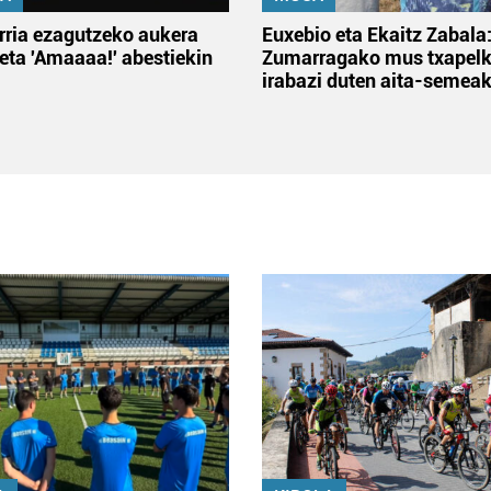
rria ezagutzeko aukera
Euxebio eta Ekaitz Zabala
 eta 'Amaaaa!' abestiekin
Zumarragako mus txapelk
irabazi duten aita-semea