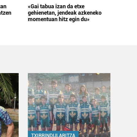
tan
«Gai tabua izan da etxe
atzen
gehienetan, jendeak azkeneko
momentuan hitz egin du»
TXIRRINDULARITZA