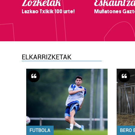
Zozketak
Eskaintz
Lazkao Txikik 100 urte!
Muñatones Gazt
ELKARRIZKETAK
FUTBOLA
BERO 