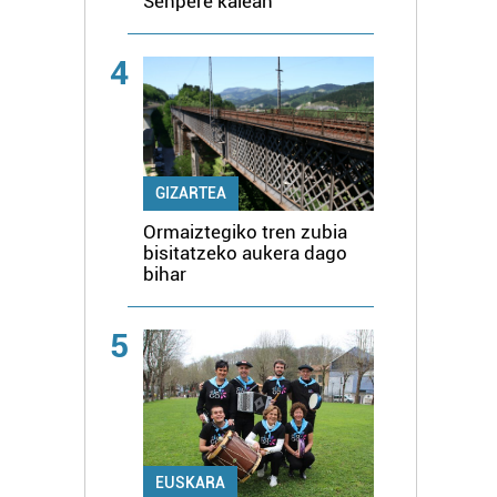
Senpere kalean
4
GIZARTEA
Ormaiztegiko tren zubia
bisitatzeko aukera dago
bihar
5
EUSKARA