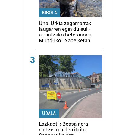
KIROLA
Unai Urkia zegamarrak
laugarren egin du euli-
arrantzako beteranoen
Munduko Txapelketan
3
UDALA
Lazkaotik Beasainera
sartzeko bidea itxita,