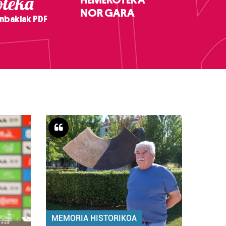
teka
NOR GARA
nbakiak PDF
MEMORIA HISTORIKOA