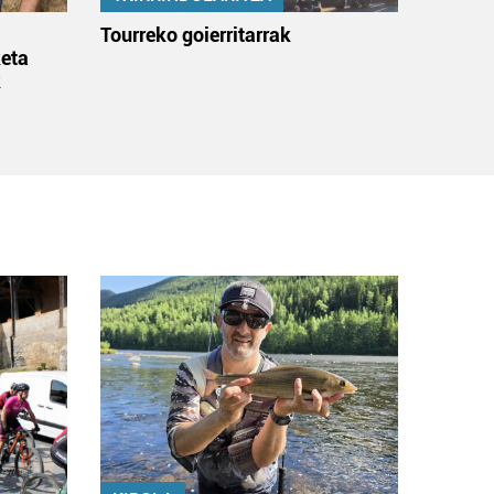
:
Tourreko goierritarrak
eta
k