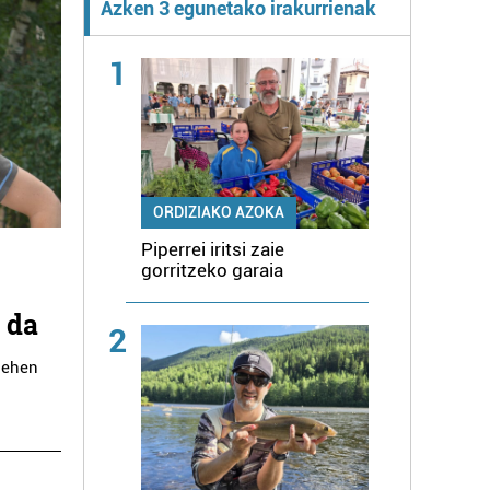
Azken 3 egunetako irakurrienak
1
ORDIZIAKO AZOKA
Piperrei iritsi zaie
gorritzeko garaia
 da
2
 lehen