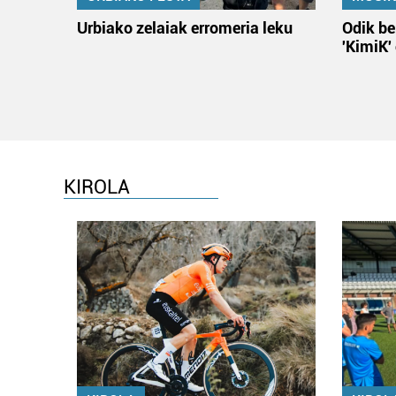
Urbiako zelaiak erromeria leku
Odik be
'KimiK'
KIROLA