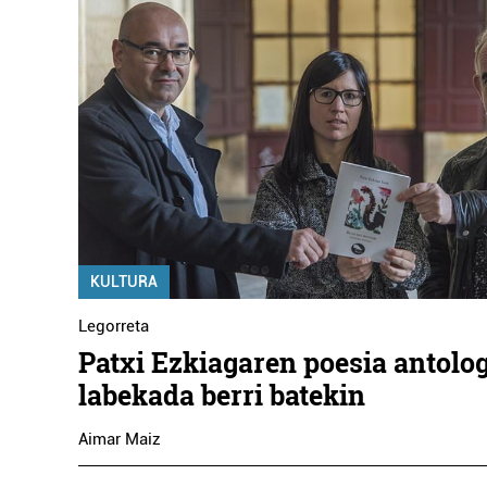
KULTURA
Legorreta
Patxi Ezkiagaren poesia antolog
labekada berri batekin
Aimar Maiz