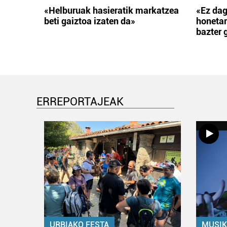
«Helburuak hasieratik markatzea
«Ez dag
beti gaiztoa izaten da»
honetar
bazter 
ERREPORTAJEAK
URBIAKO FESTA
MUSIK