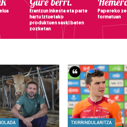
ak
Gure berri.
Hemero
elua
Erantzun inkesta eta parte
Papereko ze
hartu Iztuetako
formatuan
produktuen saski baten
zozketan
BOLADA
TXIRRINDULARITZA