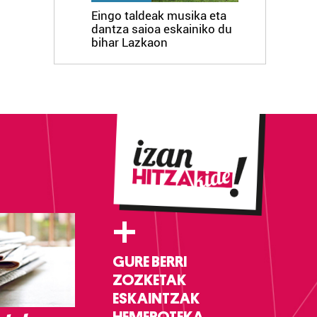
Eingo taldeak musika eta
dantza saioa eskainiko du
bihar Lazkaon
+
GURE BERRI
ZOZKETAK
ESKAINTZAK
HEMEROTEKA