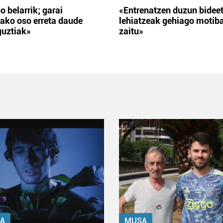
o belarrik; garai
«Entrenatzen duzun bidee
ako oso erreta daude
lehiatzeak gehiago motib
guztiak»
zaitu»
A
MUSA