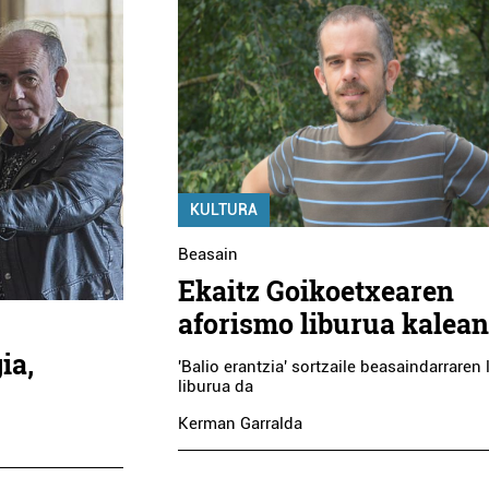
KULTURA
Beasain
Ekaitz Goikoetxearen
aforismo liburua kalean
ia,
'Balio erantzia' sortzaile beasaindarraren
liburua da
Kerman Garralda