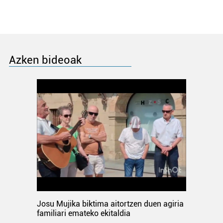
Azken bideoak
Josu Mujika biktima aitortzen duen agiria
familiari emateko ekitaldia