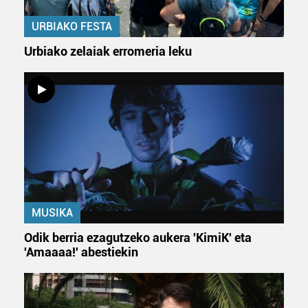
URBIAKO FESTA
Urbiako zelaiak erromeria leku
MUSIKA
Odik berria ezagutzeko aukera 'KimiK' eta
'Amaaaa!' abestiekin