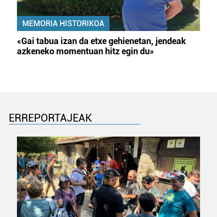
MEMORIA HISTORIKOA
«Gai tabua izan da etxe gehienetan, jendeak
azkeneko momentuan hitz egin du»
ERREPORTAJEAK