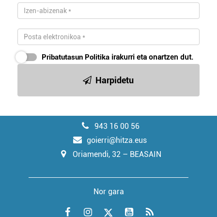
Pribatutasun Politika
irakurri eta onartzen dut.
Harpidetu
943 16 00 56
goierri@hitza.eus
Oriamendi, 32 – BEASAIN
Nor gara