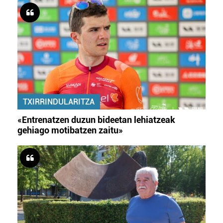
TXIRRINDULARITZA
«Entrenatzen duzun bideetan lehiatzeak
gehiago motibatzen zaitu»