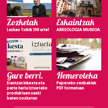
Zozketak
Eskaintzak
Lazkao Txikik 100 urte!
ARKEOLOGIA MUSEOA
Gure berri.
Hemeroteka
Erantzun inkesta eta
Papereko zenbakiak
parte hartu Iztuetako
PDF formatuan
produktuen saski
baten zozketan