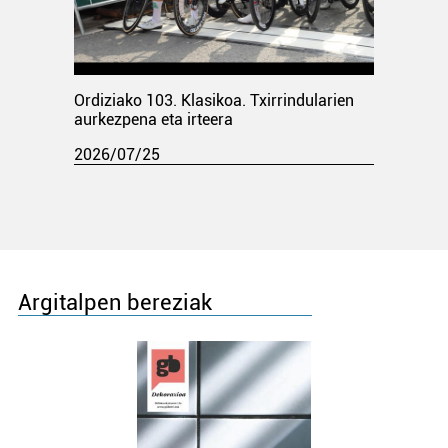
Ordiziako 103. Klasikoa. Txirrindularien
aurkezpena eta irteera
2026/07/25
Argitalpen bereziak