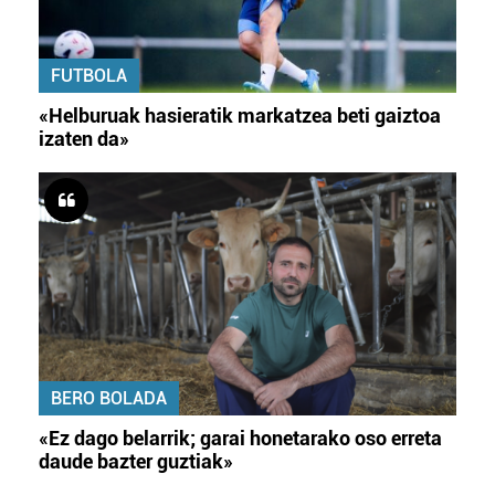
FUTBOLA
«Helburuak hasieratik markatzea beti gaiztoa
izaten da»
BERO BOLADA
«Ez dago belarrik; garai honetarako oso erreta
daude bazter guztiak»