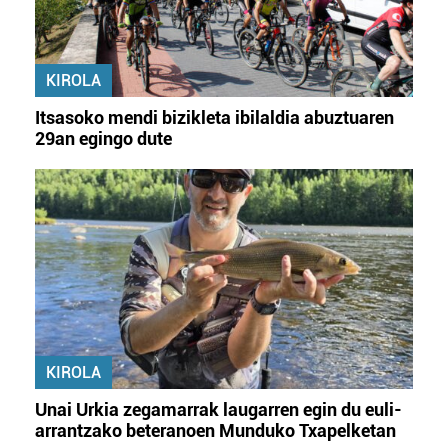
buruzko informazio gehiago eta ezarri zure lehentasunak
datuen atalean. Edozein unetan alda edo ken dezakezu
zure baimena Cookieen adierazpenean.
KIROLA
Webgune honek cookie propioak eta hirugarrenen cookie-
Itsasoko mendi bizikleta ibilaldia abuztuaren
fitxategiak erabiltzen ditu. Zure esperientzia eta
29an egingo dute
zerbitzuak hobetzeko asmoz, cookie teknologiaz
baliatzen gara. Ohar hau onartuz gero, teknologia hori
erabiltzeko baimen esplizitua ematen diguzu.
Gehiago
irakurri
KIROLA
Unai Urkia zegamarrak laugarren egin du euli-
arrantzako beteranoen Munduko Txapelketan