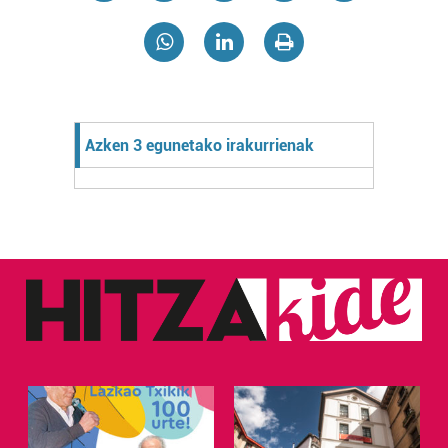
Azken 3 egunetako irakurrienak