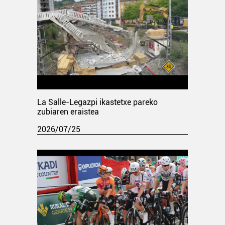
La Salle-Legazpi ikastetxe pareko
zubiaren eraistea
2026/07/25