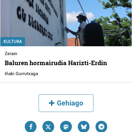
KULTURA
Zerain
Baluren hormairudia Harizti-Erdin
Iñaki Gurrutxaga
Gehiago