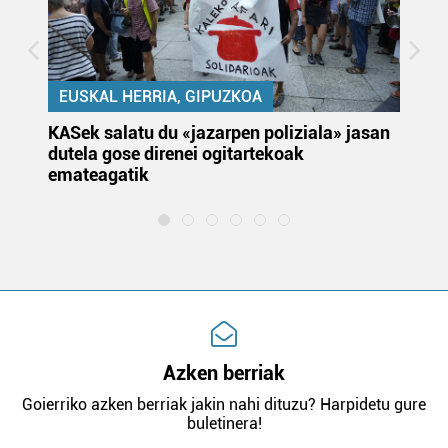
EUSKAL HERRIA, GIPUZKOA
KASek salatu du «jazarpen poliziala» jasan
Pa
dutela gose direnei ogitartekoak
da
emateagatik
«s
Azken berriak
Goierriko azken berriak jakin nahi dituzu? Harpidetu gure
buletinera!