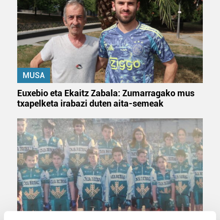
MUSA
Euxebio eta Ekaitz Zabala: Zumarragako mus
txapelketa irabazi duten aita-semeak
TXIRRINDULARITZA